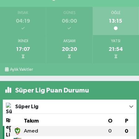
İMSAK
GÜNEŞ
ÖĞLE
04:19
06:00
13:15
İKINDI
AKŞAM
YATSI
17:07
20:20
21:54
Aylık Vakitler
Süper Lig Puan Durumu
Süper Lig
#
Takım
O
P
1
Amed
0
0