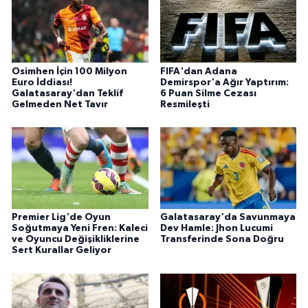
Osimhen İçin 100 Milyon
FIFA'dan Adana
Euro İddiası!
Demirspor'a Ağır Yaptırım:
Galatasaray'dan Teklif
6 Puan Silme Cezası
Gelmeden Net Tavır
Resmileşti
Premier Lig'de Oyun
Galatasaray'da Savunmaya
Soğutmaya Yeni Fren: Kaleci
Dev Hamle: Jhon Lucumi
ve Oyuncu Değişikliklerine
Transferinde Sona Doğru
Sert Kurallar Geliyor