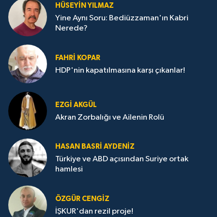
HÜSEYIN YILMAZ
Yine Aynı Soru: Bediüzzaman'ın Kabri
Nerede?
FAHRI KOPAR
HDP'nin kapatılmasına karşı çıkanlar!
EZGI AKGÜL
Akran Zorbalığı ve Ailenin Rolü
HASAN BASRI AYDENIZ
Türkiye ve ABD açısından Suriye ortak
hamlesi
ÖZGÜR CENGIZ
İŞKUR'dan rezil proje!