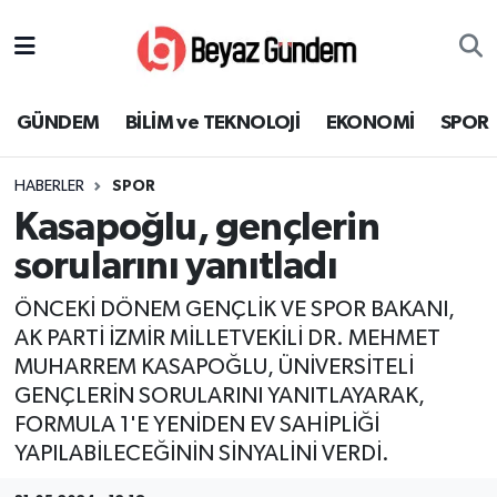
GÜNDEM
Hava Durumu
GÜNDEM
BİLİM ve TEKNOLOJİ
EKONOMİ
SPOR
BİLİM ve TEKNOLOJİ
Trafik Durumu
HABERLER
SPOR
EKONOMİ
Süper Lig Puan Durumu ve Fikstür
Kasapoğlu, gençlerin
SPOR
Tüm Manşetler
sorularını yanıtladı
ÖNCEKİ DÖNEM GENÇLİK VE SPOR BAKANI,
SAĞLIK
Son Dakika Haberleri
AK PARTİ İZMİR MİLLETVEKİLİ DR. MEHMET
MUHARREM KASAPOĞLU, ÜNİVERSİTELİ
EĞİTİM
Haber Arşivi
GENÇLERİN SORULARINI YANITLAYARAK,
KÜLTÜR SANAT
FORMULA 1'E YENİDEN EV SAHİPLİĞİ
YAPILABİLECEĞİNİN SİNYALİNİ VERDİ.
MAGAZİN