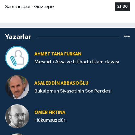
Samsunspor - Göztepe
21:30
Yazarlar
AHMET TAHA FURKAN
Mescid-i Aksa ve İttihad-ı İslam davası
ASALEDDIN ABBASOĞLU
Bukalemun Siyasetinin Son Perdesi
ÖMER FIRTINA
Hükümsüzdür!