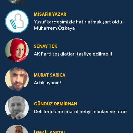
MISAFIR YAZAR
Yusuf kardeşimizle hatırlatmak şart oldu -
Muharrem Özkaya
ŞENAY TEK
AK Parti teşkilatları tasfiye edilmeli!
MURAT SARICA
Artık uyanın!
GÜNDÜZ DEMIRHAN
Delillerle emri maruf nehyi münker ve fitne
İSMAIL KARTAL