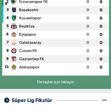
2
Erzurumspor FK
0
0
3
Başakşehir
0
0
4
Kocaelispor
0
0
5
Beşiktaş
0
0
6
Eyüpspor
0
0
7
Galatasaray
0
0
8
Çorum FK
0
0
9
Gaziantep FK
0
0
10
Alanyaspor
0
0
Detaylar için tıklayın
Süper Lig Fikstür