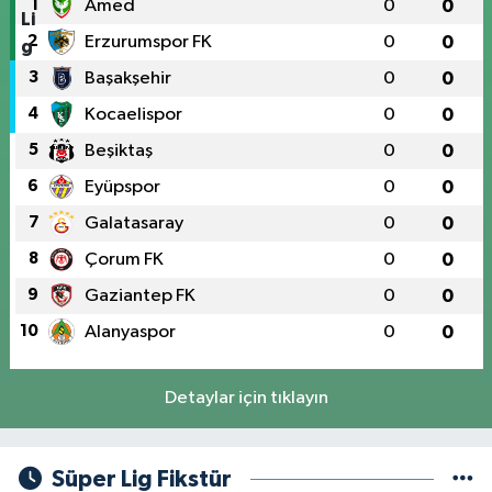
1
Amed
0
0
2
Erzurumspor FK
0
0
3
Başakşehir
0
0
4
Kocaelispor
0
0
5
Beşiktaş
0
0
6
Eyüpspor
0
0
7
Galatasaray
0
0
8
Çorum FK
0
0
9
Gaziantep FK
0
0
10
Alanyaspor
0
0
Detaylar için tıklayın
Süper Lig Fikstür