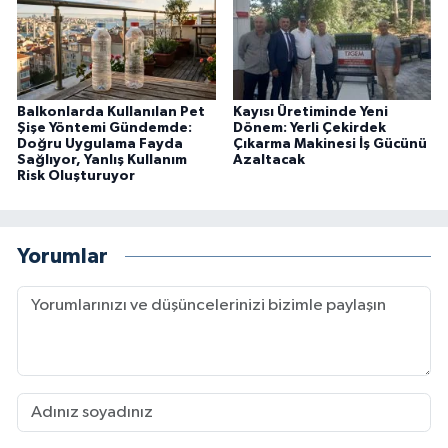
Balkonlarda Kullanılan Pet
Kayısı Üretiminde Yeni
Şişe Yöntemi Gündemde:
Dönem: Yerli Çekirdek
Doğru Uygulama Fayda
Çıkarma Makinesi İş Gücünü
Sağlıyor, Yanlış Kullanım
Azaltacak
Risk Oluşturuyor
Yorumlar