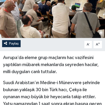
YEREL
Paylaş
-
+
A
A
Avrupa’da eleme grup maçlarını hac vazifesini
yaptıkları mübarek mekanlarda seyreden hacılar,
milli duyguları canlı tuttular.
Suudi Arabistan’ın Medine-i Münevvere şehrinde
bulunan yaklaşık 30 bin Türk hacı, Çekya ile
oynanan maçı büyük bir heyecanla takip ettiler.
Yatsı namazından 1 saat sonra ekran başına geçen