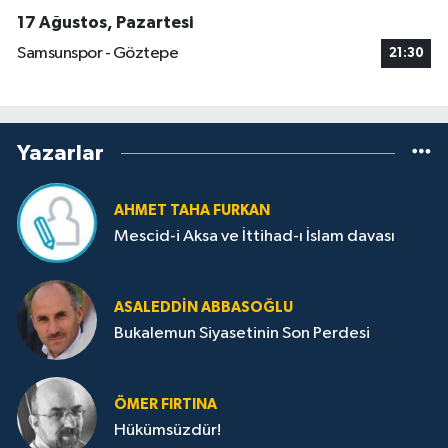
17 Ağustos, Pazartesi
Samsunspor - Göztepe
21:30
Yazarlar
AHMET TAHA FURKAN
Mescid-i Aksa ve İttihad-ı İslam davası
ASALEDDIN ABBASOĞLU
Bukalemun Siyasetinin Son Perdesi
ÖMER FIRTINA
Hükümsüzdür!