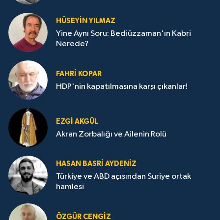
HÜSEYIN YILMAZ
Yine Aynı Soru: Bediüzzaman'ın Kabri
Nerede?
FAHRI KOPAR
HDP'nin kapatılmasına karşı çıkanlar!
EZGI AKGÜL
Akran Zorbalığı ve Ailenin Rolü
HASAN BASRI AYDENIZ
Türkiye ve ABD açısından Suriye ortak
hamlesi
ÖZGÜR CENGIZ