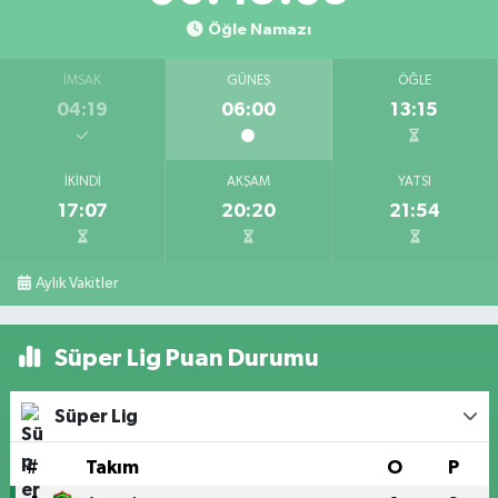
Öğle Namazı
İMSAK
GÜNEŞ
ÖĞLE
04:19
06:00
13:15
İKINDI
AKŞAM
YATSI
17:07
20:20
21:54
Aylık Vakitler
Süper Lig Puan Durumu
Süper Lig
#
Takım
O
P