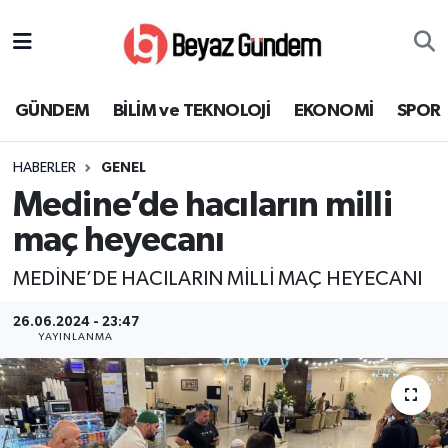
GÜNDEM
Hava Durumu
GÜNDEM
BİLİM ve TEKNOLOJİ
EKONOMİ
SPOR
BİLİM ve TEKNOLOJİ
Trafik Durumu
HABERLER
GENEL
EKONOMİ
Süper Lig Puan Durumu ve Fikstür
Medine’de hacıların milli
SPOR
Tüm Manşetler
maç heyecanı
MEDİNE’DE HACILARIN MİLLİ MAÇ HEYECANI
SAĞLIK
Son Dakika Haberleri
26.06.2024 - 23:47
EĞİTİM
Haber Arşivi
YAYINLANMA
KÜLTÜR SANAT
MAGAZİN