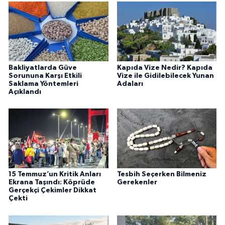
Bakliyatlarda Güve
Kapıda Vize Nedir? Kapıda
Sorununa Karşı Etkili
Vize ile Gidilebilecek Yunan
Saklama Yöntemleri
Adaları
Açıklandı
15 Temmuz’un Kritik Anları
Tesbih Seçerken Bilmeniz
Ekrana Taşındı: Köprüde
Gerekenler
Gerçekçi Çekimler Dikkat
Çekti