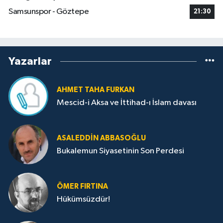
Samsunspor - Göztepe
21:30
Yazarlar
AHMET TAHA FURKAN
Mescid-i Aksa ve İttihad-ı İslam davası
ASALEDDIN ABBASOĞLU
Bukalemun Siyasetinin Son Perdesi
ÖMER FIRTINA
Hükümsüzdür!