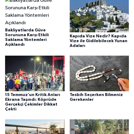
Bakliyatlarda Güve
Sorununa Karşı Etkili
Kapıda Vize Nedir? Kapıda
Saklama Yöntemleri
Vize ile Gidilebilecek Yunan
Açıklandı
Adaları
15 Temmuz’un Kritik Anları
Tesbih Seçerken Bilmeniz
Ekrana Taşındı: Köprüde
Gerekenler
Gerçekçi Çekimler Dikkat
Çekti