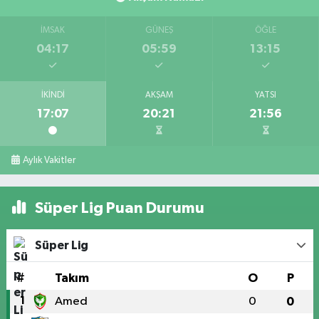
İMSAK
GÜNEŞ
ÖĞLE
04:17
05:59
13:15
İKINDI
AKŞAM
YATSI
17:07
20:21
21:56
Aylık Vakitler
Süper Lig Puan Durumu
Süper Lig
#
Takım
O
P
1
Amed
0
0