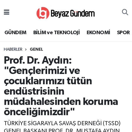
GÜNDEM
Hava Durumu
GÜNDEM
BİLİM ve TEKNOLOJİ
EKONOMİ
SPOR
BİLİM ve TEKNOLOJİ
Trafik Durumu
HABERLER
GENEL
EKONOMİ
Süper Lig Puan Durumu ve Fikstür
Prof. Dr. Aydın:
SPOR
Tüm Manşetler
"Gençlerimizi ve
çocuklarımızı tütün
SAĞLIK
Son Dakika Haberleri
endüstrisinin
EĞİTİM
Haber Arşivi
müdahalesinden koruma
önceliğimizdir"
KÜLTÜR SANAT
TÜRKİYE SİGARAYLA SAVAŞ DERNEĞİ (TSSD)
MAGAZİN
GENEL BAŞKANI PROF. DR. MUSTAFA AYDIN,