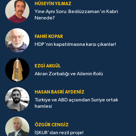
HÜSEYIN YILMAZ
Yine Aynı Soru: Bediüzzaman'ın Kabri
Nerede?
FAHRI KOPAR
HDP'nin kapatılmasına karşı çıkanlar!
EZGI AKGÜL
Akran Zorbalığı ve Ailenin Rolü
HASAN BASRI AYDENIZ
Türkiye ve ABD açısından Suriye ortak
hamlesi
ÖZGÜR CENGIZ
İŞKUR'dan rezil proje!