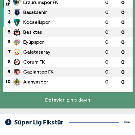
2
Erzurumspor FK
0
0
3
Başakşehir
0
0
4
Kocaelispor
0
0
5
Beşiktaş
0
0
6
Eyüpspor
0
0
7
Galatasaray
0
0
8
Çorum FK
0
0
9
Gaziantep FK
0
0
10
Alanyaspor
0
0
Detaylar için tıklayın
Süper Lig Fikstür