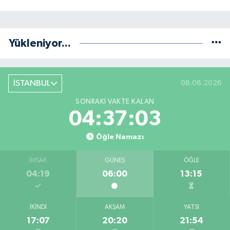
Yükleniyor...
İSTANBUL
08.08.2026
SONRAKI VAKTE KALAN
04:37:02
Öğle Namazı
İMSAK
GÜNEŞ
ÖĞLE
04:19
06:00
13:15
İKINDI
AKŞAM
YATSI
17:07
20:20
21:54