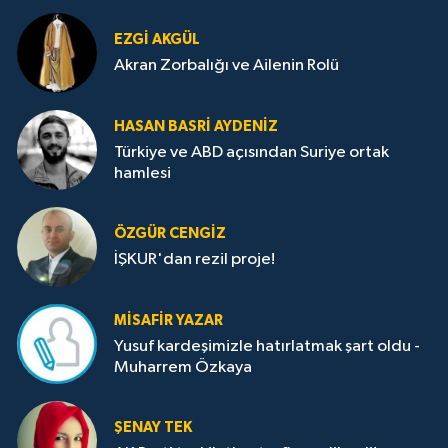
EZGI AKGÜL
Akran Zorbalığı ve Ailenin Rolü
HASAN BASRI AYDENIZ
Türkiye ve ABD açısından Suriye ortak
hamlesi
ÖZGÜR CENGIZ
İŞKUR'dan rezil proje!
MISAFIR YAZAR
Yusuf kardeşimizle hatırlatmak şart oldu -
Muharrem Özkaya
ŞENAY TEK