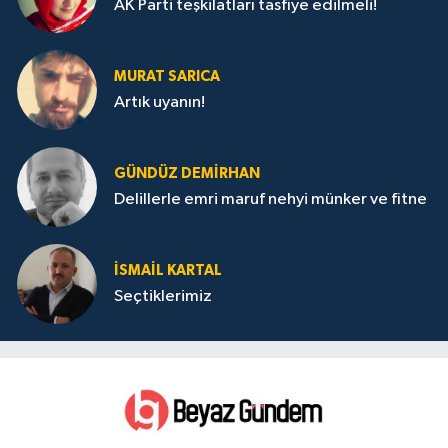
AK Parti teşkilatları tasfiye edilmeli!
MURAT SARICA
Artık uyanın!
GÜNDÜZ DEMIRHAN
Delillerle emri maruf nehyi münker ve fitne
İSMAIL KARTAL
Seçtiklerimiz