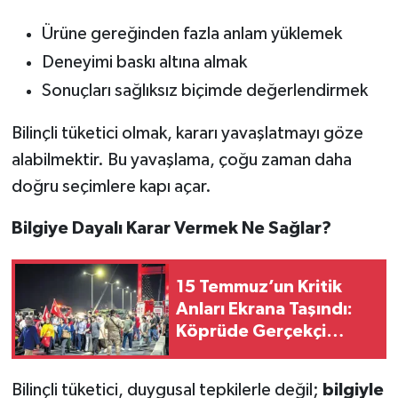
Ürüne gereğinden fazla anlam yüklemek
Deneyimi baskı altına almak
Sonuçları sağlıksız biçimde değerlendirmek
Bilinçli tüketici olmak, kararı yavaşlatmayı göze
alabilmektir. Bu yavaşlama, çoğu zaman daha
doğru seçimlere kapı açar.
Bilgiye Dayalı Karar Vermek Ne Sağlar?
15 Temmuz’un Kritik
Anları Ekrana Taşındı:
Köprüde Gerçekçi
Çekimler Dikkat Çekti
Bilinçli tüketici, duygusal tepkilerle değil;
bilgiyle