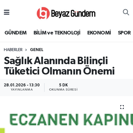
GÜNDEM
Hava Durumu
GÜNDEM
BİLİM ve TEKNOLOJİ
EKONOMİ
SPOR
BİLİM ve TEKNOLOJİ
Trafik Durumu
HABERLER
GENEL
EKONOMİ
Süper Lig Puan Durumu ve Fikstür
Sağlık Alanında Bilinçli
SPOR
Tüm Manşetler
Tüketici Olmanın Önemi
SAĞLIK
Son Dakika Haberleri
28.01.2026 - 13:30
5 DK
YAYINLANMA
OKUNMA SÜRESI
EĞİTİM
Haber Arşivi
KÜLTÜR SANAT
MAGAZİN