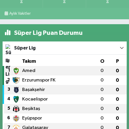
Aylık Vakitler
Süper Lig Puan Durumu
Süper Lig
#
Takım
O
P
1
Amed
0
0
2
Erzurumspor FK
0
0
3
Başakşehir
0
0
4
Kocaelispor
0
0
5
Beşiktaş
0
0
6
Eyüpspor
0
0
7
Galatasaray
0
0