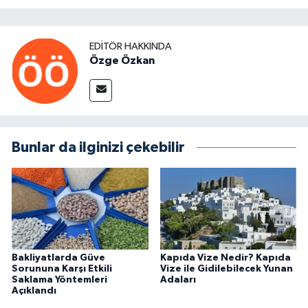
EDITÖR HAKKINDA
Özge Özkan
Bunlar da ilginizi çekebilir
Bakliyatlarda Güve
Kapıda Vize Nedir? Kapıda
Sorununa Karşı Etkili
Vize ile Gidilebilecek Yunan
Saklama Yöntemleri
Adaları
Açıklandı