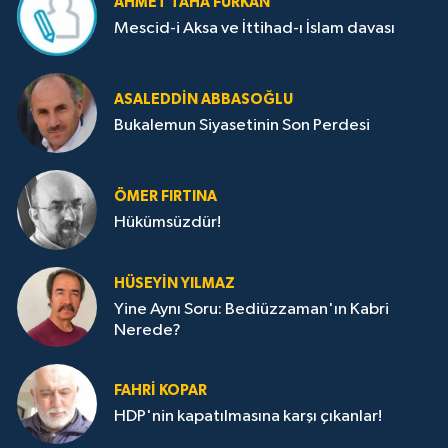
AHMET TAHA FURKAN
Mescid-i Aksa ve İttihad-ı İslam davası
ASALEDDIN ABBASOĞLU
Bukalemun Siyasetinin Son Perdesi
ÖMER FIRTINA
Hükümsüzdür!
HÜSEYIN YILMAZ
Yine Aynı Soru: Bediüzzaman'ın Kabri
Nerede?
FAHRI KOPAR
HDP'nin kapatılmasına karşı çıkanlar!