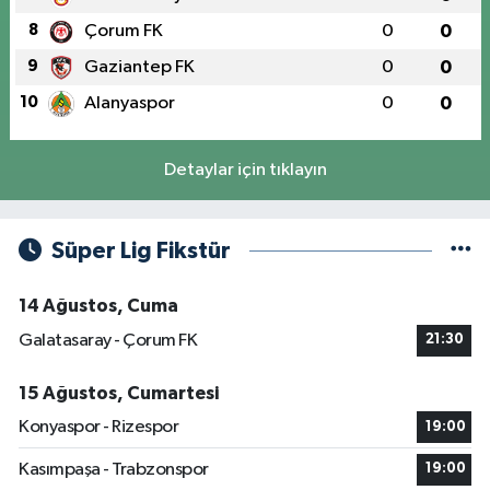
8
Çorum FK
0
0
9
Gaziantep FK
0
0
10
Alanyaspor
0
0
Detaylar için tıklayın
Süper Lig Fikstür
14 Ağustos, Cuma
Galatasaray - Çorum FK
21:30
15 Ağustos, Cumartesi
Konyaspor - Rizespor
19:00
Kasımpaşa - Trabzonspor
19:00