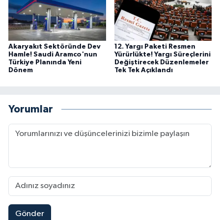
Akaryakıt Sektöründe Dev
12. Yargı Paketi Resmen
Hamle! Saudi Aramco'nun
Yürürlükte! Yargı Süreçlerini
Türkiye Planında Yeni
Değiştirecek Düzenlemeler
Dönem
Tek Tek Açıklandı
Yorumlar
Gönder