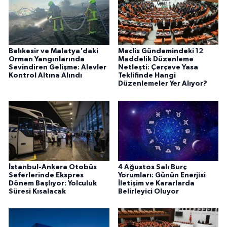
Balıkesir ve Malatya'daki
Meclis Gündemindeki 12
Orman Yangınlarında
Maddelik Düzenleme
Sevindiren Gelişme: Alevler
Netleşti: Çerçeve Yasa
Kontrol Altına Alındı
Teklifinde Hangi
Düzenlemeler Yer Alıyor?
İstanbul-Ankara Otobüs
4 Ağustos Salı Burç
Seferlerinde Ekspres
Yorumları: Günün Enerjisi
Dönem Başlıyor: Yolculuk
İletişim ve Kararlarda
Süresi Kısalacak
Belirleyici Oluyor