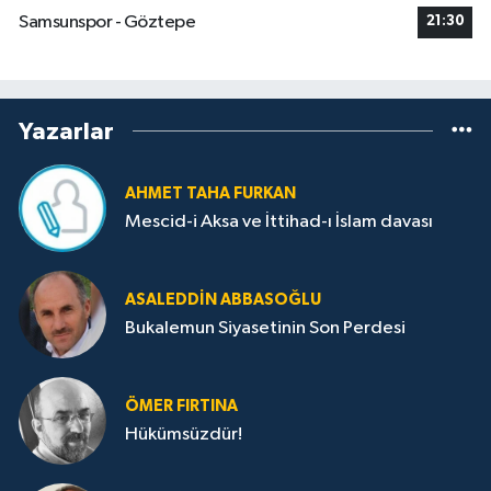
Samsunspor - Göztepe
21:30
Yazarlar
AHMET TAHA FURKAN
Mescid-i Aksa ve İttihad-ı İslam davası
ASALEDDIN ABBASOĞLU
Bukalemun Siyasetinin Son Perdesi
ÖMER FIRTINA
Hükümsüzdür!