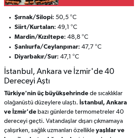
Teklifinde Hangi
Düzenlemeler Yer
Şırnak/Silopi:
50,5 °C
Alıyor?
Siirt/Kurtalan:
49,1 °C
Mardin/Kızıltepe:
48,8 °C
Şanlıurfa/Ceylanpınar:
47,7 °C
Diyarbakır/Sur:
47,1 °C
İstanbul, Ankara ve İzmir'de 40
Dereceyi Aştı
Türkiye'nin üç büyükşehrinde
de sıcaklıklar
olağanüstü düzeylere ulaştı.
İstanbul, Ankara
ve İzmir'de
bazı günlerde termometreler 40
dereceyi geçti. Vatandaşlar dışarı çıkmamaya
çalışırken, sağlık uzmanları özellikle
yaşlılar ve