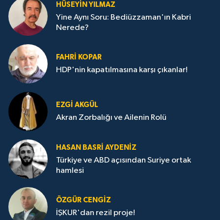
HÜSEYIN YILMAZ
Yine Aynı Soru: Bediüzzaman'ın Kabri
Nerede?
FAHRI KOPAR
HDP'nin kapatılmasına karşı çıkanlar!
EZGI AKGÜL
Akran Zorbalığı ve Ailenin Rolü
HASAN BASRI AYDENIZ
Türkiye ve ABD açısından Suriye ortak
hamlesi
ÖZGÜR CENGIZ
İŞKUR'dan rezil proje!