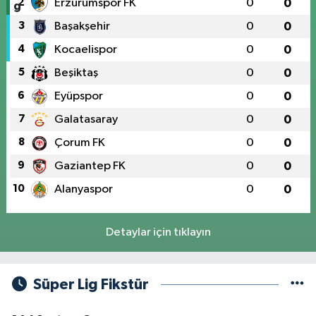
2
Erzurumspor FK
0
0
3
Başakşehir
0
0
4
Kocaelispor
0
0
5
Beşiktaş
0
0
6
Eyüpspor
0
0
7
Galatasaray
0
0
8
Çorum FK
0
0
9
Gaziantep FK
0
0
10
Alanyaspor
0
0
Detaylar için tıklayın
Süper Lig Fikstür