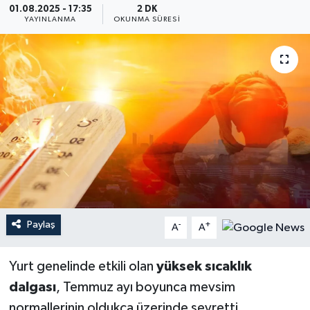
01.08.2025 - 17:35
2 DK
YAYINLANMA
OKUNMA SÜRESI
YEREL
Paylaş
-
+
A
A
Yurt genelinde etkili olan
yüksek sıcaklık
dalgası
, Temmuz ayı boyunca mevsim
normallerinin oldukça üzerinde seyretti.