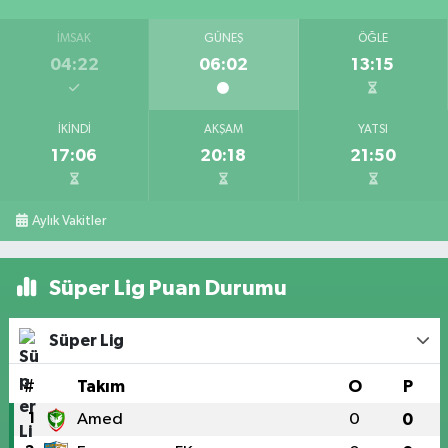
İMSAK
GÜNEŞ
ÖĞLE
04:22
06:02
13:15
İKINDI
AKŞAM
YATSI
17:06
20:18
21:50
Aylık Vakitler
Süper Lig Puan Durumu
Süper Lig
#
Takım
O
P
1
Amed
0
0