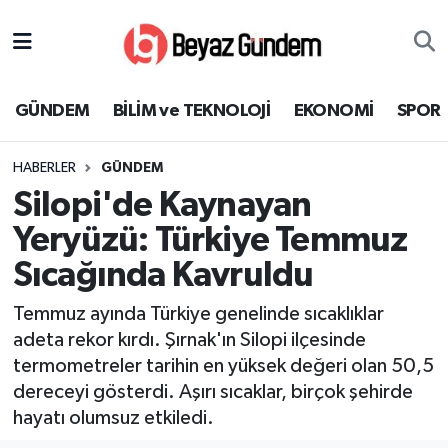
GÜNDEM
Hava Durumu
GÜNDEM
BİLİM ve TEKNOLOJİ
EKONOMİ
SPOR
BİLİM ve TEKNOLOJİ
Trafik Durumu
HABERLER
GÜNDEM
EKONOMİ
Süper Lig Puan Durumu ve Fikstür
Silopi'de Kaynayan
SPOR
Tüm Manşetler
Yeryüzü: Türkiye Temmuz
Sıcağında Kavruldu
SAĞLIK
Son Dakika Haberleri
Temmuz ayında Türkiye genelinde sıcaklıklar
EĞİTİM
Haber Arşivi
adeta rekor kırdı. Şırnak'ın Silopi ilçesinde
termometreler tarihin en yüksek değeri olan 50,5
KÜLTÜR SANAT
dereceyi gösterdi. Aşırı sıcaklar, birçok şehirde
hayatı olumsuz etkiledi.
MAGAZİN