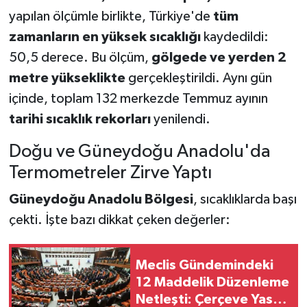
yapılan ölçümle birlikte, Türkiye'de
tüm
zamanların en yüksek sıcaklığı
kaydedildi:
50,5 derece. Bu ölçüm,
gölgede ve yerden 2
metre yükseklikte
gerçekleştirildi. Aynı gün
içinde, toplam 132 merkezde Temmuz ayının
tarihi sıcaklık rekorları
yenilendi.
Doğu ve Güneydoğu Anadolu'da
Termometreler Zirve Yaptı
Güneydoğu Anadolu Bölgesi
, sıcaklıklarda başı
çekti. İşte bazı dikkat çeken değerler:
Meclis Gündemindeki
12 Maddelik Düzenleme
Netleşti: Çerçeve Yasa