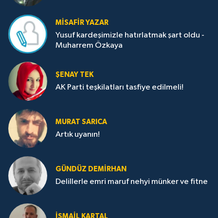
MISAFIR YAZAR
Yusuf kardeşimizle hatırlatmak şart oldu -
Muharrem Özkaya
ŞENAY TEK
AK Parti teşkilatları tasfiye edilmeli!
MURAT SARICA
Artık uyanın!
GÜNDÜZ DEMIRHAN
Delillerle emri maruf nehyi münker ve fitne
İSMAIL KARTAL