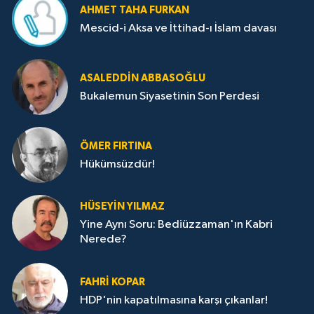
AHMET TAHA FURKAN
Mescid-i Aksa ve İttihad-ı İslam davası
ASALEDDIN ABBASOĞLU
Bukalemun Siyasetinin Son Perdesi
ÖMER FIRTINA
Hükümsüzdür!
HÜSEYIN YILMAZ
Yine Aynı Soru: Bediüzzaman'ın Kabri
Nerede?
FAHRI KOPAR
HDP'nin kapatılmasına karşı çıkanlar!