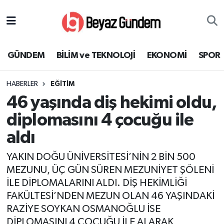
GÜNDEM
Hava Durumu
GÜNDEM
BİLİM ve TEKNOLOJİ
EKONOMİ
SPOR
BİLİM ve TEKNOLOJİ
Trafik Durumu
HABERLER
EĞİTİM
EKONOMİ
Süper Lig Puan Durumu ve Fikstür
46 yaşında diş hekimi oldu,
SPOR
Tüm Manşetler
diplomasını 4 çocuğu ile
aldı
SAĞLIK
Son Dakika Haberleri
YAKIN DOĞU ÜNİVERSİTESİ’NİN 2 BİN 500
EĞİTİM
Haber Arşivi
MEZUNU, ÜÇ GÜN SÜREN MEZUNİYET ŞÖLENİ
İLE DİPLOMALARINI ALDI. DİŞ HEKİMLİĞİ
KÜLTÜR SANAT
FAKÜLTESİ’NDEN MEZUN OLAN 46 YAŞINDAKİ
RAZİYE SOYKAN OSMANOĞLU İSE
MAGAZİN
DİPLOMASINI 4 ÇOCUĞU İLE ALARAK