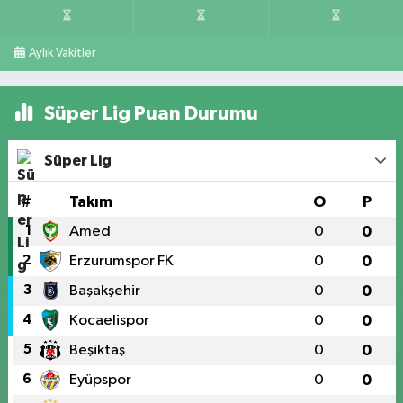
Aylık Vakitler
Süper Lig Puan Durumu
Süper Lig
#
Takım
O
P
1
Amed
0
0
2
Erzurumspor FK
0
0
3
Başakşehir
0
0
4
Kocaelispor
0
0
5
Beşiktaş
0
0
6
Eyüpspor
0
0