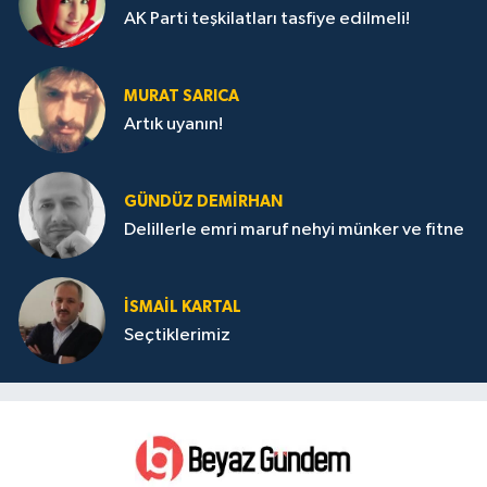
AK Parti teşkilatları tasfiye edilmeli!
MURAT SARICA
Artık uyanın!
GÜNDÜZ DEMIRHAN
Delillerle emri maruf nehyi münker ve fitne
İSMAIL KARTAL
Seçtiklerimiz