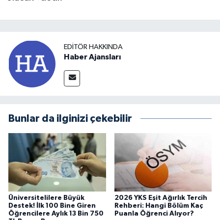
EDITÖR HAKKINDA
Haber Ajansları
Bunlar da ilginizi çekebilir
Üniversitelilere Büyük
2026 YKS Eşit Ağırlık Tercih
Destek! İlk 100 Bine Giren
Rehberi: Hangi Bölüm Kaç
Öğrencilere Aylık 13 Bin 750
Puanla Öğrenci Alıyor?