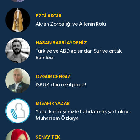
EZGI AKGÜL
Akran Zorbalığı ve Ailenin Rolü
HASAN BASRI AYDENIZ
Türkiye ve ABD açısından Suriye ortak
hamlesi
ÖZGÜR CENGIZ
İŞKUR'dan rezil proje!
MISAFIR YAZAR
Yusuf kardeşimizle hatırlatmak şart oldu -
Muharrem Özkaya
ŞENAY TEK