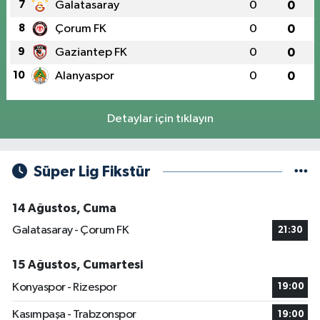
7
Galatasaray
0
0
8
Çorum FK
0
0
9
Gaziantep FK
0
0
10
Alanyaspor
0
0
Detaylar için tıklayın
Süper Lig Fikstür
14 Ağustos, Cuma
Galatasaray - Çorum FK
21:30
15 Ağustos, Cumartesi
Konyaspor - Rizespor
19:00
Kasımpaşa - Trabzonspor
19:00