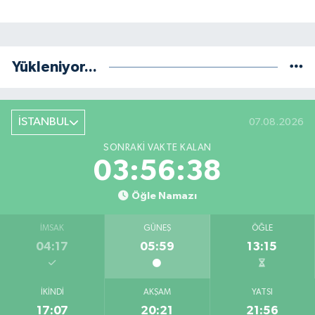
Yükleniyor...
İSTANBUL
07.08.2026
SONRAKI VAKTE KALAN
03:56:38
Öğle Namazı
İMSAK
GÜNEŞ
ÖĞLE
04:17
05:59
13:15
İKINDI
AKŞAM
YATSI
17:07
20:21
21:56