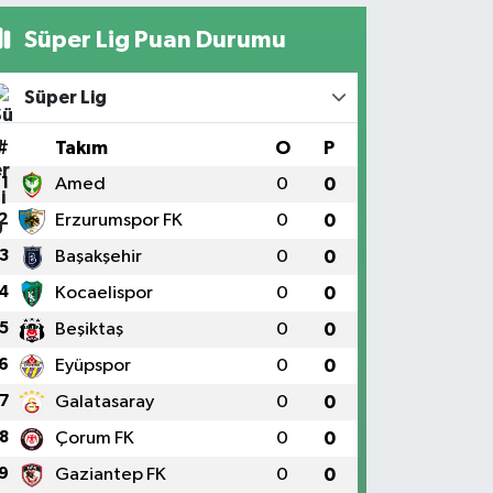
Süper Lig Puan Durumu
Süper Lig
#
Takım
O
P
1
Amed
0
0
2
Erzurumspor FK
0
0
3
Başakşehir
0
0
4
Kocaelispor
0
0
5
Beşiktaş
0
0
6
Eyüpspor
0
0
7
Galatasaray
0
0
8
Çorum FK
0
0
9
Gaziantep FK
0
0