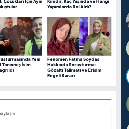
l: Çocukları İçin Aynı
Kimdir, Kaç Yaşında ve Hangi
luştular
Yapımlarda Rol Aldı?
uşturmasında Yeni
Fenomen Fatma Soydaş
 Tanınmış İsim
Hakkında Soruşturma:
ağrıldı
Gözaltı Talimatı ve Erişim
Engeli Kararı