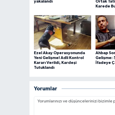
yakalandı
Ortak Tati
Karede Bu
Ezel Akay Operasyonunda
Ahbap Sor
Yeni Gelişme! Adli Kontrol
Gelişme: 5
Kararı Verildi, Kardeşi
İfadeye Ç
Tutuklandı
Yorumlar