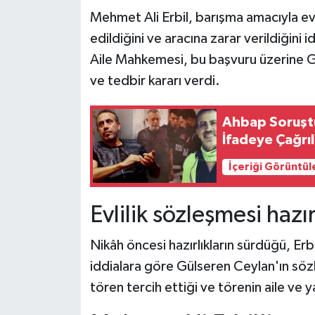
Mehmet Ali Erbil, barışma amacıyla evi
edildiğini ve aracına zarar verildiğin
Aile Mahkemesi, bu başvuru üzerine Gü
ve tedbir kararı verdi.
Ahbap Soruştu
İfadeye Çağrıl
İçeriği Görüntül
Evlilik sözleşmesi hazı
Nikâh öncesi hazırlıkların sürdüğü, Erbil
iddialara göre Gülseren Ceylan'ın sözle
tören tercih ettiği ve törenin aile ve ya