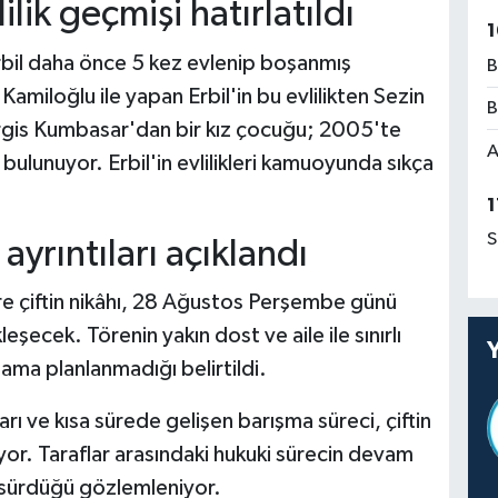
lik geçmişi hatırlatıldı
1
bil daha önce 5 kez evlenip boşanmış
B
Kamiloğlu ile yapan Erbil'in bu evlilikten Sezin
B
ergis Kumbasar'dan bir kız çocuğu; 2005'te
A
bulunuyor. Erbil'in evlilikleri kamuoyunda sıkça
1
S
ayrıntıları açıklandı
e çiftin nikâhı, 28 Ağustos Perşembe günü
şecek. Törenin yakın dost ve aile ile sınırlı
lama planlanmadığı belirtildi.
 ve kısa sürede gelişen barışma süreci, çiftin
uyor. Taraflar arasındaki hukuki sürecin devam
n sürdüğü gözlemleniyor.