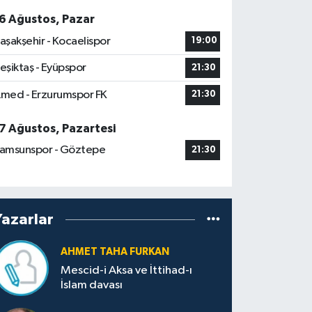
6 Ağustos, Pazar
aşakşehir - Kocaelispor
19:00
eşiktaş - Eyüpspor
21:30
med - Erzurumspor FK
21:30
7 Ağustos, Pazartesi
amsunspor - Göztepe
21:30
Yazarlar
AHMET TAHA FURKAN
Mescid-i Aksa ve İttihad-ı
İslam davası