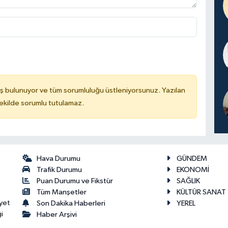
ş bulunuyor ve tüm sorumluluğu üstleniyorsunuz. Yazılan
kilde sorumlu tutulamaz.
Hava Durumu
GÜNDEM
Trafik Durumu
EKONOMİ
Puan Durumu ve Fikstür
SAĞLIK
Tüm Manşetler
KÜLTÜR SANAT
yet
Son Dakika Haberleri
YEREL
i
Haber Arşivi