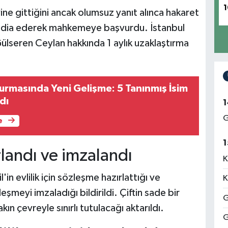
1
ne gittiğini ancak olumsuz yanıt alınca hakaret
i iddia ederek mahkemeye başvurdu. İstanbul
lseren Ceylan hakkında 1 aylık uzaklaştırma
rmasında Yeni Gelişme: 5 Tanınmış İsim
dı
1
G
e
1
rlandı ve imzalandı
K
'in evlilik için sözleşme hazırlattığı ve
K
şmeyi imzaladığı bildirildi. Çiftin sade bir
G
kın çevreyle sınırlı tutulacağı aktarıldı.
G