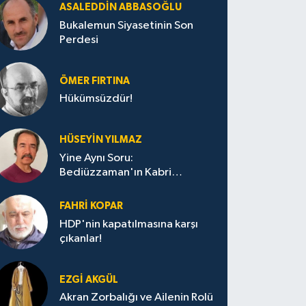
ASALEDDIN ABBASOĞLU
Bukalemun Siyasetinin Son
Perdesi
ÖMER FIRTINA
Hükümsüzdür!
HÜSEYIN YILMAZ
Yine Aynı Soru:
Bediüzzaman'ın Kabri
Nerede?
FAHRI KOPAR
HDP'nin kapatılmasına karşı
çıkanlar!
EZGI AKGÜL
Akran Zorbalığı ve Ailenin Rolü