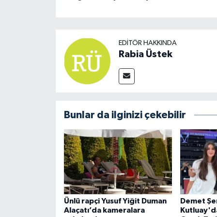
EDITÖR HAKKINDA
Rabia Üstek
Bunlar da ilginizi çekebilir
Ünlü rapçi Yusuf Yiğit Duman
Demet Şen
Alaçatı’da kameralara
Kutluay'da