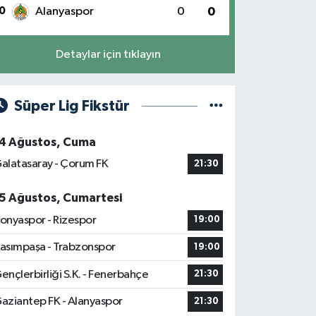
0
Alanyaspor
0
0
Detaylar için tıklayın
Süper Lig Fikstür
4 Ağustos, Cuma
alatasaray - Çorum FK
21:30
5 Ağustos, Cumartesi
onyaspor - Rizespor
19:00
asımpaşa - Trabzonspor
19:00
ençlerbirliği S.K. - Fenerbahçe
21:30
aziantep FK - Alanyaspor
21:30