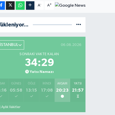
-
+
A
A
ükleniyor...
İSTANBUL
06.08.2026
SONRAKI VAKTE KALAN
34:28
Yatsı Namazı
SAK
GÜNEŞ
ÖĞLE
İKINDI
AKŞAM
YATSI
:16
05:58
13:15
17:08
20:23
21:57
Aylık Vakitler