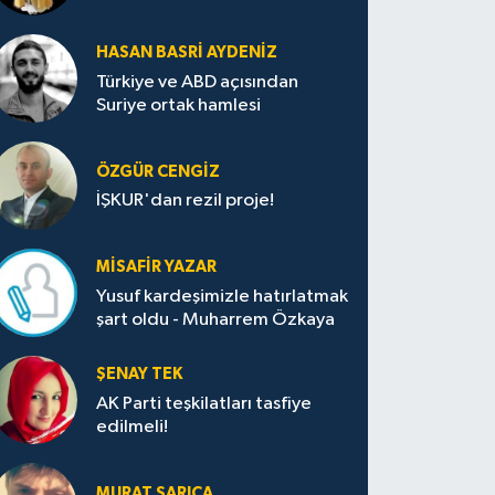
HASAN BASRI AYDENIZ
Türkiye ve ABD açısından
Suriye ortak hamlesi
ÖZGÜR CENGIZ
İŞKUR'dan rezil proje!
MISAFIR YAZAR
Yusuf kardeşimizle hatırlatmak
şart oldu - Muharrem Özkaya
ŞENAY TEK
AK Parti teşkilatları tasfiye
edilmeli!
MURAT SARICA