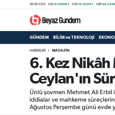
47,6006
55,0250
64,239
06-08-2026
USD
EUR
GBP
GÜNDEM
Hava Durumu
BİLİM ve TEKNOLOJİ
Trafik Durumu
GÜNDEM
BİLİM ve TEKNOLOJİ
EKONO
EKONOMİ
Süper Lig Puan Durumu ve Fikstür
HABERLER
MAGAZİN
6. Kez Nikâh 
SPOR
Tüm Manşetler
SAĞLIK
Son Dakika Haberleri
Ceylan'ın Sür
EĞİTİM
Haber Arşivi
Ünlü şovmen Mehmet Ali Erbil il
KÜLTÜR SANAT
iddialar ve mahkeme süreçlerinin
Ağustos Perşembe günü evde yap
MAGAZİN