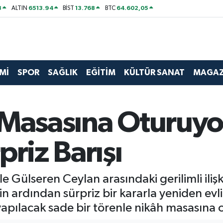
8
6513.94
13.768
64.602,05
ALTIN
BİST
BTC
Mİ
SPOR
SAĞLIK
EĞİTİM
KÜLTÜR SANAT
MAGAZ
Masasına Oturuyorl
priz Barışı
e Gülseren Ceylan arasındaki gerilimli iliş
 ardından sürpriz bir kararla yeniden evlili
ılacak sade bir törenle nikâh masasına otu