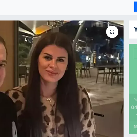
Y
İM
04