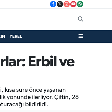
İN
YEREL
ar: Erbil ve
ki, kısa süre önce yaşanan
k yönünde ilerliyor. Çiftin, 28
racağı bildirildi.