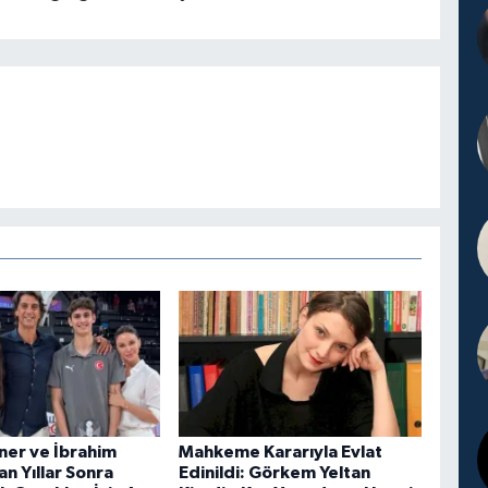
er ve İbrahim
Mahkeme Kararıyla Evlat
n Yıllar Sonra
Edinildi: Görkem Yeltan