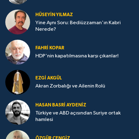
HÜSEYIN YILMAZ
Yine Aynı Soru: Bediüzzaman'ın Kabri
Nerede?
FAHRI KOPAR
HDP'nin kapatılmasına karşı çıkanlar!
EZGI AKGÜL
Akran Zorbalığı ve Ailenin Rolü
HASAN BASRI AYDENIZ
Türkiye ve ABD açısından Suriye ortak
hamlesi
ÖZGÜR CENGIZ