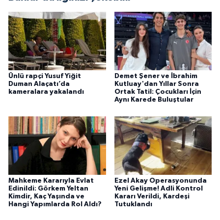
Ünlü rapçi Yusuf Yiğit
Demet Şener ve İbrahim
Duman Alaçatı’da
Kutluay'dan Yıllar Sonra
kameralara yakalandı
Ortak Tatil: Çocukları İçin
Aynı Karede Buluştular
Mahkeme Kararıyla Evlat
Ezel Akay Operasyonunda
Edinildi: Görkem Yeltan
Yeni Gelişme! Adli Kontrol
Kimdir, Kaç Yaşında ve
Kararı Verildi, Kardeşi
Hangi Yapımlarda Rol Aldı?
Tutuklandı