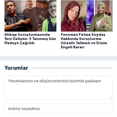
Ahbap Soruşturmasında
Fenomen Fatma Soydaş
Yeni Gelişme: 5 Tanınmış İsim
Hakkında Soruşturma:
İfadeye Çağrıldı
Gözaltı Talimatı ve Erişim
Engeli Kararı
Yorumlar