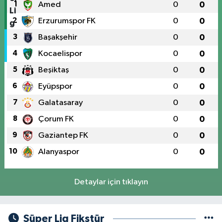
1
Amed
0
0
2
Erzurumspor FK
0
0
3
Başakşehir
0
0
4
Kocaelispor
0
0
5
Beşiktaş
0
0
6
Eyüpspor
0
0
7
Galatasaray
0
0
8
Çorum FK
0
0
9
Gaziantep FK
0
0
10
Alanyaspor
0
0
Detaylar için tıklayın
Süper Lig Fikstür