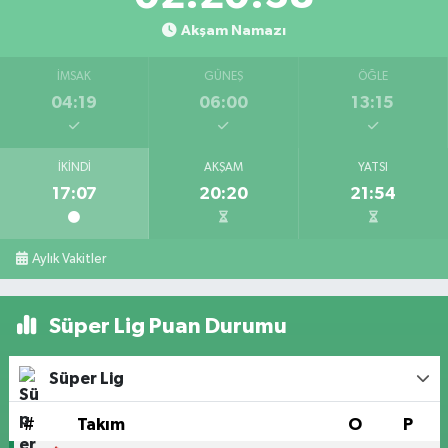
Akşam Namazı
İMSAK
GÜNEŞ
ÖĞLE
04:19
06:00
13:15
İKINDI
AKŞAM
YATSI
17:07
20:20
21:54
Aylık Vakitler
Süper Lig Puan Durumu
Süper Lig
#
Takım
O
P