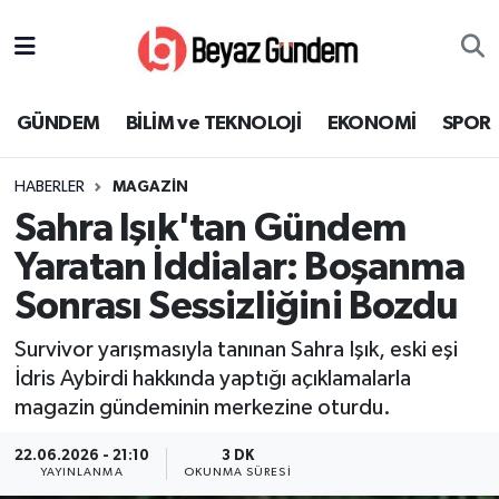
GÜNDEM
Hava Durumu
GÜNDEM
BİLİM ve TEKNOLOJİ
EKONOMİ
SPOR
BİLİM ve TEKNOLOJİ
Trafik Durumu
HABERLER
MAGAZİN
EKONOMİ
Süper Lig Puan Durumu ve Fikstür
Sahra Işık'tan Gündem
SPOR
Tüm Manşetler
Yaratan İddialar: Boşanma
Sonrası Sessizliğini Bozdu
SAĞLIK
Son Dakika Haberleri
Survivor yarışmasıyla tanınan Sahra Işık, eski eşi
EĞİTİM
Haber Arşivi
İdris Aybirdi hakkında yaptığı açıklamalarla
magazin gündeminin merkezine oturdu.
KÜLTÜR SANAT
22.06.2026 - 21:10
3 DK
YAYINLANMA
OKUNMA SÜRESI
MAGAZİN