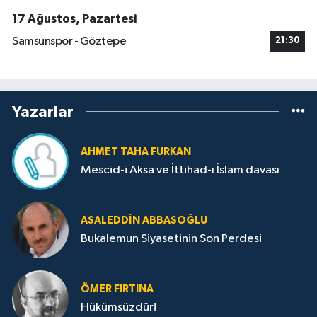
17 Ağustos, Pazartesi
Samsunspor - Göztepe
21:30
Yazarlar
AHMET TAHA FURKAN
Mescid-i Aksa ve İttihad-ı İslam davası
ASALEDDIN ABBASOĞLU
Bukalemun Siyasetinin Son Perdesi
ÖMER FIRTINA
Hükümsüzdür!