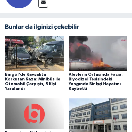
Bunlar da ilginizi çekebilir
Bingöl'de Kavşakta
Alevlerin Ortasında Facia:
Korkutan Kaza: Minibüs ile
Biyodizel Tesisindeki
Otomobil Çarpıştı, 5 Kişi
Yangında Bir İşçi Hayatını
Yaralandı
Kaybetti