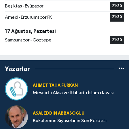
Beşiktaş - Eyüpspor
21:30
Amed - Erzurumspor FK
21:30
17 Ağustos, Pazartesi
Samsunspor - Göztepe
21:30
Yazarlar
AHMET TAHA FURKAN
Mescid-i Aksa ve İttihad-ı İslam davası
ASALEDDIN ABBASOĞLU
Bukalemun Siyasetinin Son Perdesi