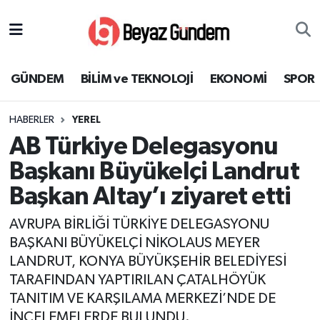
GÜNDEM
Hava Durumu
GÜNDEM
BİLİM ve TEKNOLOJİ
EKONOMİ
SPOR
BİLİM ve TEKNOLOJİ
Trafik Durumu
HABERLER
YEREL
EKONOMİ
Süper Lig Puan Durumu ve Fikstür
AB Türkiye Delegasyonu
SPOR
Tüm Manşetler
Başkanı Büyükelçi Landrut
Başkan Altay’ı ziyaret etti
SAĞLIK
Son Dakika Haberleri
AVRUPA BİRLİĞİ TÜRKİYE DELEGASYONU
EĞİTİM
Haber Arşivi
BAŞKANI BÜYÜKELÇİ NİKOLAUS MEYER
LANDRUT, KONYA BÜYÜKŞEHİR BELEDİYESİ
KÜLTÜR SANAT
TARAFINDAN YAPTIRILAN ÇATALHÖYÜK
TANITIM VE KARŞILAMA MERKEZİ’NDE DE
MAGAZİN
İNCELEMELERDE BULUNDU.