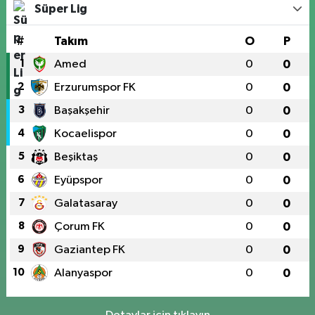
Süper Lig
#
Takım
O
P
1
Amed
0
0
2
Erzurumspor FK
0
0
3
Başakşehir
0
0
4
Kocaelispor
0
0
5
Beşiktaş
0
0
6
Eyüpspor
0
0
7
Galatasaray
0
0
8
Çorum FK
0
0
9
Gaziantep FK
0
0
10
Alanyaspor
0
0