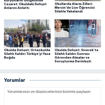
Kurşunların Gölgesinde
Okullarda Alarm Zilleri:
Cesaret: Okuldaki Dehşet
Mersin’de Lise Öğrencisi
Anlarını Anlattı
Silahla Yakalandı
Okulda Dehşet: Ortaokulda
Okulda Dehşet: Siverek’te
Silahlı Saldırı Türkiye’yi Yasa
Silahlı Saldırı Sonrası
Boğdu
Görevden Almalar ve
Soruşturma Derinleşti
Yorumlar