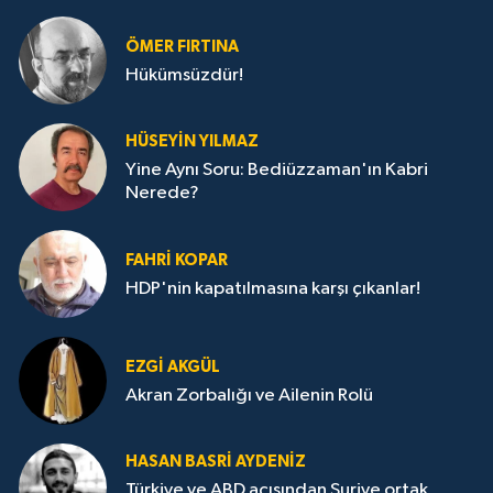
ÖMER FIRTINA
Hükümsüzdür!
HÜSEYIN YILMAZ
Yine Aynı Soru: Bediüzzaman'ın Kabri
Nerede?
FAHRI KOPAR
HDP'nin kapatılmasına karşı çıkanlar!
EZGI AKGÜL
Akran Zorbalığı ve Ailenin Rolü
HASAN BASRI AYDENIZ
Türkiye ve ABD açısından Suriye ortak