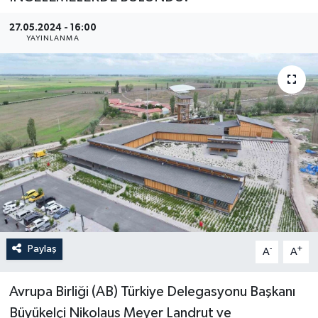
YEREL
27.05.2024 - 16:00
YAYINLANMA
Paylaş
-
+
A
A
Avrupa Birliği (AB) Türkiye Delegasyonu Başkanı
Büyükelçi Nikolaus Meyer Landrut ve