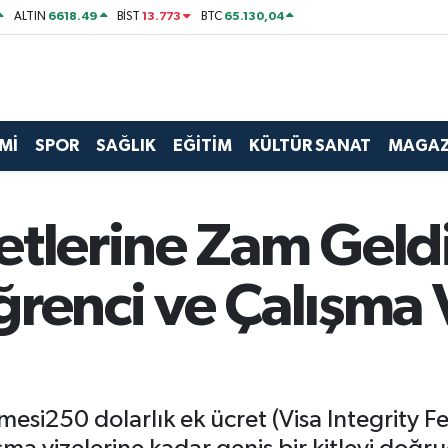
6618.49
13.773
65.130,04
ALTIN
BİST
BTC
Mİ
SPOR
SAĞLIK
EĞİTİM
KÜLTÜR SANAT
MAGAZ
tlerine Zam Geldi:
renci ve Çalışma V
esi250 dolarlık ek ücret (Visa Integrity F