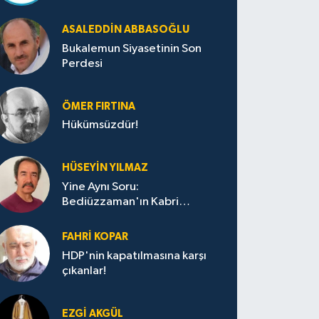
ASALEDDIN ABBASOĞLU
Bukalemun Siyasetinin Son
Perdesi
ÖMER FIRTINA
Hükümsüzdür!
HÜSEYIN YILMAZ
Yine Aynı Soru:
Bediüzzaman'ın Kabri
Nerede?
FAHRI KOPAR
HDP'nin kapatılmasına karşı
çıkanlar!
EZGI AKGÜL