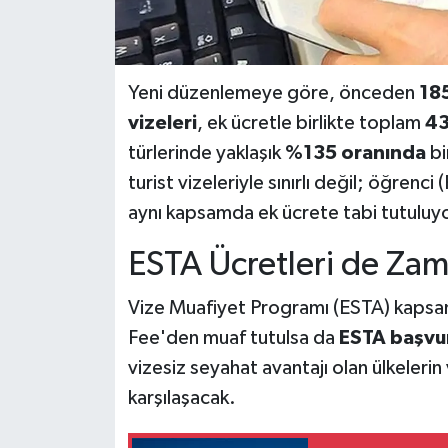
Yeni düzenlemeye göre, önceden
185
vizeleri
, ek ücretle birlikte toplam
43
türlerinde yaklaşık
%135 oranında
bi
turist vizeleriyle sınırlı değil; öğrenci 
aynı kapsamda ek ücrete tabi tutuluyo
ESTA Ücretleri de Zam
Vize Muafiyet Programı (ESTA) kapsam
Fee'den muaf tutulsa da
ESTA başvur
vizesiz seyahat avantajı olan ülkelerin
karşılaşacak.