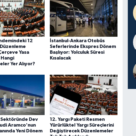
ndemindeki 12
İstanbul-Ankara Otobüs
 Düzenleme
Seferlerinde Ekspres Dönem
 Çerçeve Yasa
Başlıyor: Yolculuk Süresi
e Hangi
Kısalacak
ler Yer Alıyor?
 Sektöründe Dev
12. Yargı Paketi Resmen
udi Aramco'nun
Yürürlükte! Yargı Süreçlerini
lanında Yeni Dönem
Değiştirecek Düzenlemeler