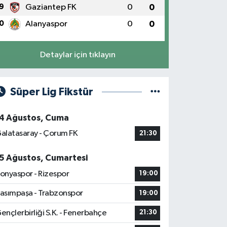
9
Gaziantep FK
0
0
0
Alanyaspor
0
0
Detaylar için tıklayın
Süper Lig Fikstür
4 Ağustos, Cuma
alatasaray - Çorum FK
21:30
5 Ağustos, Cumartesi
onyaspor - Rizespor
19:00
asımpaşa - Trabzonspor
19:00
ençlerbirliği S.K. - Fenerbahçe
21:30