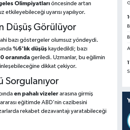
eles Olimpiyatları
öncesinde artan
G
uz etkileyebileceği uyarısı yapılıyor.
1
ken Düşüş Görülüyor
B
B
hi bazı göstergeler olumsuz yöndeydi.
ısında
%6'lık düşüş
kaydedildi; bazı
A
0 oranında
geriledi. Uzmanlar, bu eğilimin
1
rinleşebileceğine dikkat çekiyor.
S
 Sorgulanıyor
apında
en pahalı vizeler
arasına girmiş
ararası eğitimde ABD'nin cazibesini
azarlarda rekabet dezavantajı yaratabileceği