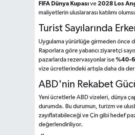
FIFA Dünya Kupası
ve
2028 Los Ang
maliyetlerin uluslararası katılımı olums
Turist Sayılarında Er
Uygulama yürürlüğe girmeden önce da
Raporlara göre yabancı ziyaretçi say
pazarlarda rezervasyonlar ise
%40-6
vize ücretlerindeki artışla daha da de
ABD'nin Rekabet Gücü
Yeni ücretlerle ABD vizeleri, dünya ç
durumda. Bu durumun, turizm ve ulusl
zayıflatabileceği ve Çin gibi hedef p
değerlendiriliyor.