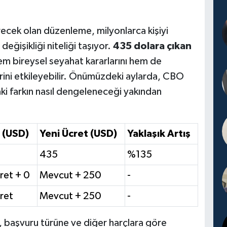
recek olan düzenleme, milyonlarca kişiyi
değişikliği niteliği taşıyor.
435 dolara çıkan
em bireysel seyahat kararlarını hem de
mlerini etkileyebilir. Önümüzdeki aylarda, CBO
aki farkın nasıl dengeleneceği yakından
t (USD)
Yeni Ücret (USD)
Yaklaşık Artış
435
%135
ret + 0
Mevcut + 250
-
ret
Mevcut + 250
-
 başvuru türüne ve diğer harçlara göre