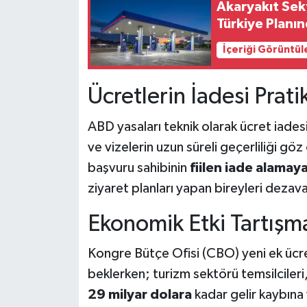
Akaryakıt Se
Türkiye Planı
İçeriği Görüntül
Ücretlerin İadesi Prati
ABD yasaları teknik olarak ücret iade
ve vizelerin uzun süreli geçerliliği 
başvuru sahibinin
fiilen iade alamay
ziyaret planları yapan bireyleri dezav
Ekonomik Etki Tartışmas
Kongre Bütçe Ofisi (CBO) yeni ek ücre
beklerken; turizm sektörü temsilcileri,
29 milyar dolara
kadar gelir kaybına 