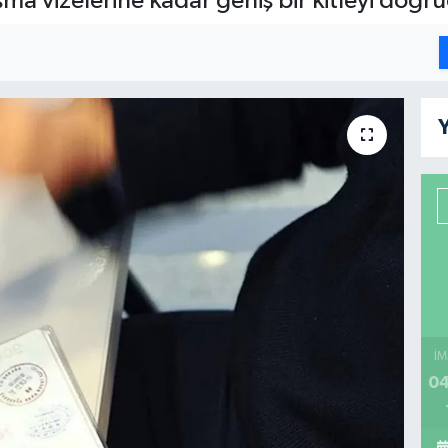
şma vizelerine kadar geniş bir kitleyi doğr
Y
İM
04