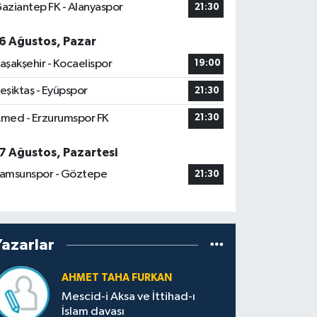
aziantep FK - Alanyaspor
21:30
6 Ağustos, Pazar
aşakşehir - Kocaelispor
19:00
eşiktaş - Eyüpspor
21:30
med - Erzurumspor FK
21:30
7 Ağustos, Pazartesi
amsunspor - Göztepe
21:30
Yazarlar
AHMET TAHA FURKAN
Mescid-i Aksa ve İttihad-ı
İslam davası