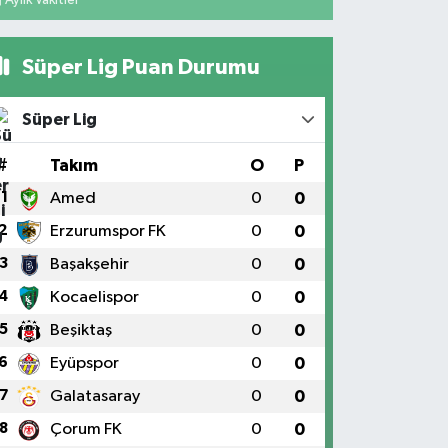
Süper Lig Puan Durumu
Süper Lig
#
Takım
O
P
1
Amed
0
0
2
Erzurumspor FK
0
0
3
Başakşehir
0
0
4
Kocaelispor
0
0
5
Beşiktaş
0
0
6
Eyüpspor
0
0
7
Galatasaray
0
0
8
Çorum FK
0
0