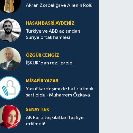
Akran Zorbalığı ve Ailenin Rolü
HASAN BASRI AYDENIZ
Türkiye ve ABD açısından
Suriye ortak hamlesi
ÖZGÜR CENGIZ
İŞKUR'dan rezil proje!
MISAFIR YAZAR
Yusuf kardeşimizle hatırlatmak
şart oldu - Muharrem Özkaya
ŞENAY TEK
AK Parti teşkilatları tasfiye
edilmeli!