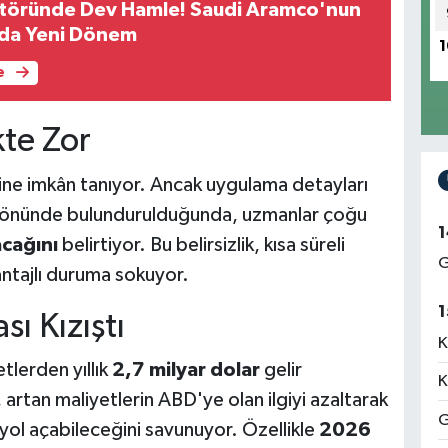
ktöründe Dev Hamle! Saudi Aramco'nun
nda Yeni Dönem
1
e
kte Zor
sine imkân tanıyor. Ancak uygulama detayları
göz önünde bulundurulduğunda, uzmanlar çoğu
1
acağını
belirtiyor. Bu belirsizlik, kısa süreli
G
antajlı duruma sokuyor.
1
ı Kızıştı
K
tlerden yıllık
2,7 milyar dolar
gelir
K
 artan maliyetlerin ABD'ye olan ilgiyi azaltarak
G
yol açabileceğini savunuyor. Özellikle
2026