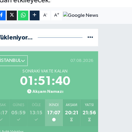
udan etkileyecek.
-
+
A
A
ükleniyor...
İSTANBUL
07.08.2026
SONRAKI VAKTE KALAN
01:51:39
Akşam Namazı
SAK
GÜNEŞ
ÖĞLE
İKINDI
AKŞAM
YATSI
:17
05:59
13:15
17:07
20:21
21:56
Aylık Vakitler