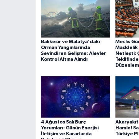
Balıkesir ve Malatya'daki
Meclis Gü
Orman Yangınlarında
Maddelik
Sevindiren Gelişme: Alevler
Netleşti:
Kontrol Altına Alındı
Teklifind
Düzenleme
4 Ağustos Salı Burç
Akaryakıt
Yorumları: Günün Enerjisi
Hamle! Sa
İletişim ve Kararlarda
Türkiye P