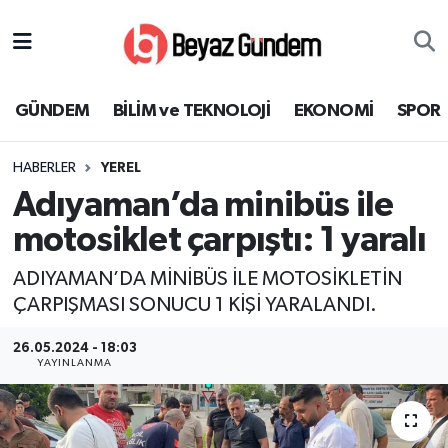
GÜNDEM
Hava Durumu
GÜNDEM
BİLİM ve TEKNOLOJİ
EKONOMİ
SPOR
BİLİM ve TEKNOLOJİ
Trafik Durumu
HABERLER
YEREL
EKONOMİ
Süper Lig Puan Durumu ve Fikstür
Adıyaman’da minibüs ile
SPOR
Tüm Manşetler
motosiklet çarpıştı: 1 yaralı
ADIYAMAN’DA MİNİBÜS İLE MOTOSİKLETİN
SAĞLIK
Son Dakika Haberleri
ÇARPIŞMASI SONUCU 1 KİŞİ YARALANDI.
EĞİTİM
Haber Arşivi
26.05.2024 - 18:03
YAYINLANMA
KÜLTÜR SANAT
MAGAZİN