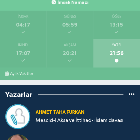
İmsak Namazı
İMSAK
GÜNEŞ
ÖĞLE
04:17
05:59
13:15
İKINDI
AKŞAM
YATSI
17:07
20:21
21:56
Aylık Vakitler
Yazarlar
AHMET TAHA FURKAN
Mescid-i Aksa ve İttihad-ı İslam davası