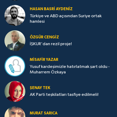
HASAN BASRI AYDENIZ
Türkiye ve ABD açısından Suriye ortak
hamlesi
ÖZGÜR CENGIZ
İŞKUR'dan rezil proje!
MISAFIR YAZAR
Yusuf kardeşimizle hatırlatmak şart oldu -
Muharrem Özkaya
ŞENAY TEK
AK Parti teşkilatları tasfiye edilmeli!
MURAT SARICA