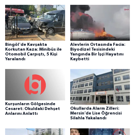
Bingöl'de Kavşakta
Alevlerin Ortasında Facia:
Korkutan Kaza: Minibüs ile
Biyodizel Tesisindeki
Otomobil Çarpıştı, 5 Kişi
Yangında Bir İşçi Hayatını
Yaralandı
Kaybetti
Kurşunların Gölgesinde
Okullarda Alarm Zilleri:
Cesaret: Okuldaki Dehşet
Mersin’de Lise Öğrencisi
Anlarını Anlattı
Silahla Yakalandı