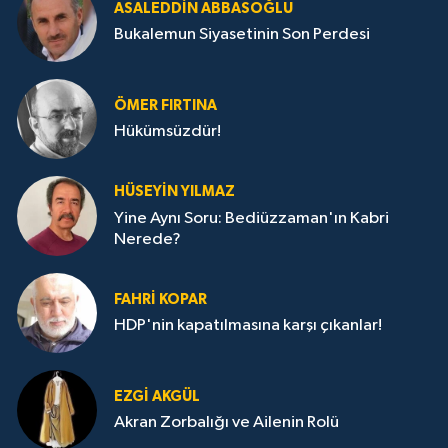
ASALEDDIN ABBASOĞLU
Bukalemun Siyasetinin Son Perdesi
ÖMER FIRTINA
Hükümsüzdür!
HÜSEYIN YILMAZ
Yine Aynı Soru: Bediüzzaman'ın Kabri
Nerede?
FAHRI KOPAR
HDP'nin kapatılmasına karşı çıkanlar!
EZGI AKGÜL
Akran Zorbalığı ve Ailenin Rolü