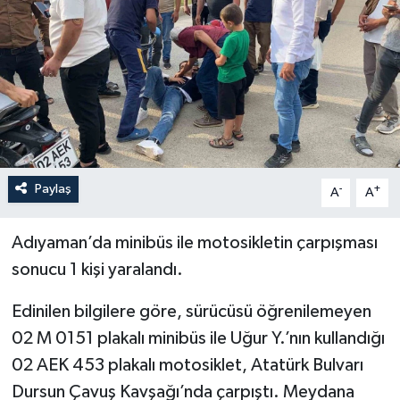
YEREL
Paylaş
-
+
A
A
Adıyaman’da minibüs ile motosikletin çarpışması
sonucu 1 kişi yaralandı.
Edinilen bilgilere göre, sürücüsü öğrenilemeyen
02 M 0151 plakalı minibüs ile Uğur Y.’nın kullandığı
02 AEK 453 plakalı motosiklet, Atatürk Bulvarı
Dursun Çavuş Kavşağı’nda çarpıştı. Meydana