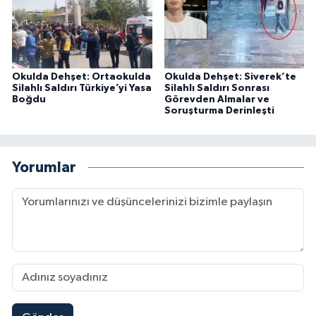
Okulda Dehşet: Ortaokulda
Okulda Dehşet: Siverek’te
Silahlı Saldırı Türkiye’yi Yasa
Silahlı Saldırı Sonrası
Boğdu
Görevden Almalar ve
Soruşturma Derinleşti
Yorumlar