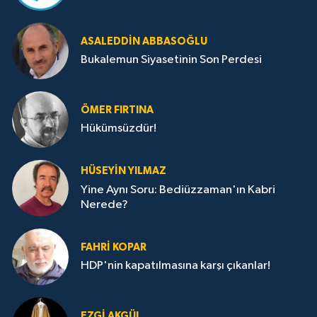
ASALEDDIN ABBASOĞLU
Bukalemun Siyasetinin Son Perdesi
ÖMER FIRTINA
Hükümsüzdür!
HÜSEYIN YILMAZ
Yine Aynı Soru: Bediüzzaman'ın Kabri
Nerede?
FAHRI KOPAR
HDP'nin kapatılmasına karşı çıkanlar!
EZGI AKGÜL