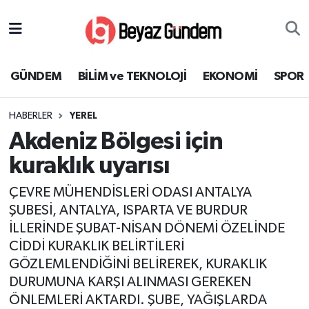
GÜNDEM
Hava Durumu
GÜNDEM
BİLİM ve TEKNOLOJİ
EKONOMİ
SPOR
BİLİM ve TEKNOLOJİ
Trafik Durumu
HABERLER
YEREL
EKONOMİ
Süper Lig Puan Durumu ve Fikstür
Akdeniz Bölgesi için
SPOR
Tüm Manşetler
kuraklık uyarısı
ÇEVRE MÜHENDİSLERİ ODASI ANTALYA
SAĞLIK
Son Dakika Haberleri
ŞUBESİ, ANTALYA, ISPARTA VE BURDUR
İLLERİNDE ŞUBAT-NİSAN DÖNEMİ ÖZELİNDE
EĞİTİM
Haber Arşivi
CİDDİ KURAKLIK BELİRTİLERİ
KÜLTÜR SANAT
GÖZLEMLENDİĞİNİ BELİREREK, KURAKLIK
DURUMUNA KARŞI ALINMASI GEREKEN
MAGAZİN
ÖNLEMLERİ AKTARDI. ŞUBE, YAĞIŞLARDA