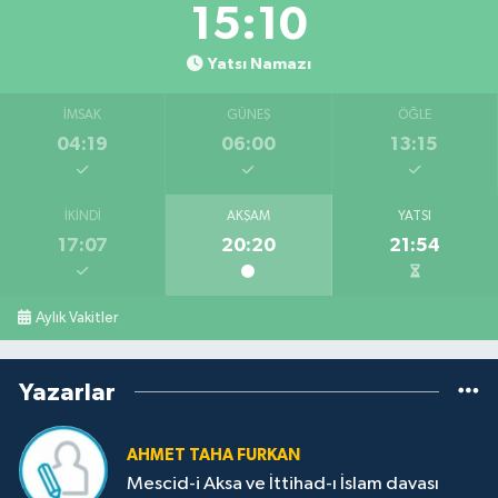
15:10
Yatsı Namazı
İMSAK
GÜNEŞ
ÖĞLE
04:19
06:00
13:15
İKINDI
AKŞAM
YATSI
17:07
20:20
21:54
Aylık Vakitler
Yazarlar
AHMET TAHA FURKAN
Mescid-i Aksa ve İttihad-ı İslam davası