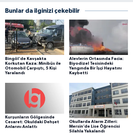
Bunlar da ilginizi çekebilir
Bingöl'de Kavşakta
Alevlerin Ortasında Facia:
Korkutan Kaza: Minibüs ile
Biyodizel Tesisindeki
Otomobil Çarpıştı, 5 Kişi
Yangında Bir İşçi Hayatını
Yaralandı
Kaybetti
Kurşunların Gölgesinde
Okullarda Alarm Zilleri:
Cesaret: Okuldaki Dehşet
Mersin’de Lise Öğrencisi
Anlarını Anlattı
Silahla Yakalandı