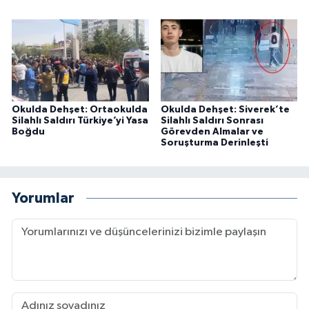
Okulda Dehşet: Ortaokulda
Okulda Dehşet: Siverek’te
Silahlı Saldırı Türkiye’yi Yasa
Silahlı Saldırı Sonrası
Boğdu
Görevden Almalar ve
Soruşturma Derinleşti
Yorumlar