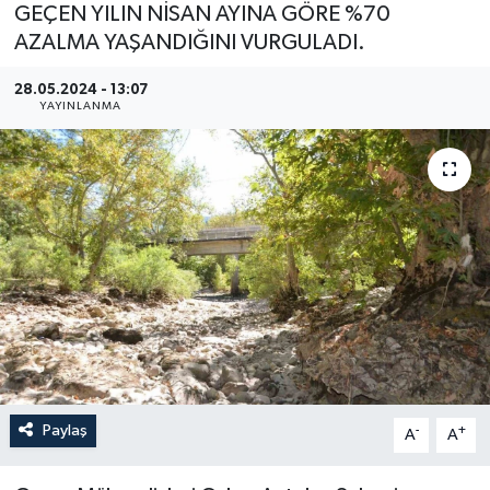
GEÇEN YILIN NİSAN AYINA GÖRE %70
YEREL
AZALMA YAŞANDIĞINI VURGULADI.
28.05.2024 - 13:07
YAYINLANMA
Paylaş
-
+
A
A