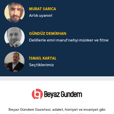
MURAT SARICA
Artık uyanın!
GÜNDÜZ DEMIRHAN
Delillerle emri maruf nehyi münker ve fitne
İSMAIL KARTAL
Seçtiklerimiz
Beyaz Gündem Gazetesi; adalet, hürriyet ve insaniyet gibi