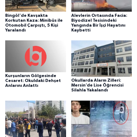
Bingöl'de Kavşakta
Alevlerin Ortasında Facia:
Korkutan Kaza: Minibüs ile
Biyodizel Tesisindeki
Otomobil Çarpıştı, 5 Kişi
Yangında Bir İşçi Hayatını
Yaralandı
Kaybetti
Kurşunların Gölgesinde
Okullarda Alarm Zilleri:
Cesaret: Okuldaki Dehşet
Mersin’de Lise Öğrencisi
Anlarını Anlattı
Silahla Yakalandı