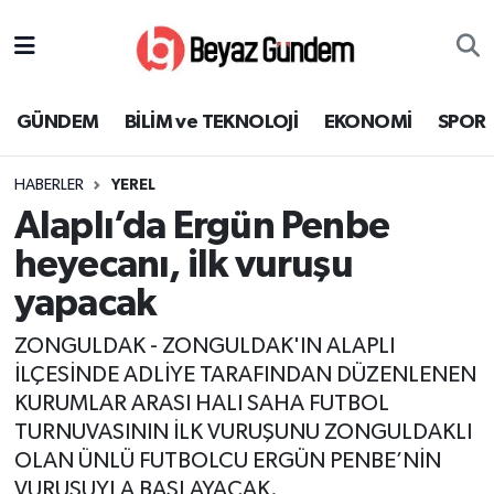
GÜNDEM
Hava Durumu
GÜNDEM
BİLİM ve TEKNOLOJİ
EKONOMİ
SPOR
BİLİM ve TEKNOLOJİ
Trafik Durumu
HABERLER
YEREL
EKONOMİ
Süper Lig Puan Durumu ve Fikstür
Alaplı’da Ergün Penbe
SPOR
Tüm Manşetler
heyecanı, ilk vuruşu
yapacak
SAĞLIK
Son Dakika Haberleri
ZONGULDAK - ZONGULDAK'IN ALAPLI
EĞİTİM
Haber Arşivi
İLÇESİNDE ADLİYE TARAFINDAN DÜZENLENEN
KURUMLAR ARASI HALI SAHA FUTBOL
KÜLTÜR SANAT
TURNUVASININ İLK VURUŞUNU ZONGULDAKLI
OLAN ÜNLÜ FUTBOLCU ERGÜN PENBE’NİN
MAGAZİN
VURUŞUYLA BAŞLAYACAK.