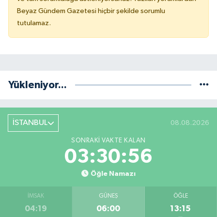
Beyaz Gündem Gazetesi hiçbir şekilde sorumlu
tutulamaz.
Yükleniyor...
İSTANBUL
08.08.2026
SONRAKI VAKTE KALAN
03:30:56
Öğle Namazı
İMSAK
GÜNEŞ
ÖĞLE
04:19
06:00
13:15