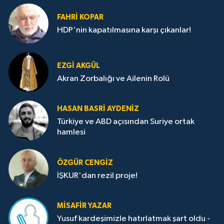
FAHRI KOPAR
HDP'nin kapatılmasına karşı çıkanlar!
EZGI AKGÜL
Akran Zorbalığı ve Ailenin Rolü
HASAN BASRI AYDENIZ
Türkiye ve ABD açısından Suriye ortak
hamlesi
ÖZGÜR CENGIZ
İŞKUR'dan rezil proje!
MISAFIR YAZAR
Yusuf kardeşimizle hatırlatmak şart oldu -