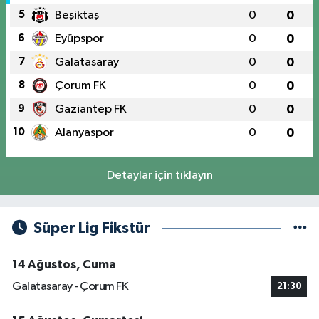
5
Beşiktaş
0
0
6
Eyüpspor
0
0
7
Galatasaray
0
0
8
Çorum FK
0
0
9
Gaziantep FK
0
0
10
Alanyaspor
0
0
Detaylar için tıklayın
Süper Lig Fikstür
14 Ağustos, Cuma
Galatasaray - Çorum FK
21:30