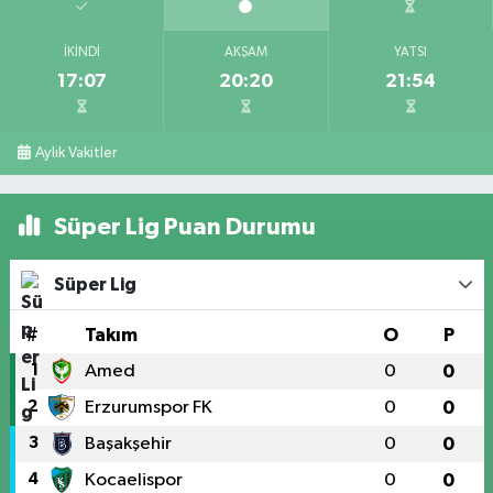
İKINDI
AKŞAM
YATSI
17:07
20:20
21:54
Aylık Vakitler
Süper Lig Puan Durumu
Süper Lig
#
Takım
O
P
1
Amed
0
0
2
Erzurumspor FK
0
0
3
Başakşehir
0
0
4
Kocaelispor
0
0