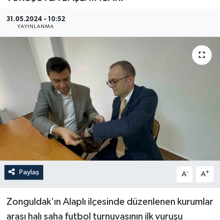
YEREL
31.05.2024 - 10:52
YAYINLANMA
Paylaş
-
+
A
A
Zonguldak’ın Alaplı ilçesinde düzenlenen kurumlar
arası halı saha futbol turnuvasının ilk vuruşu