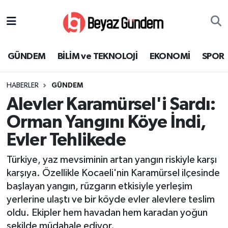
GÜNDEM
Hava Durumu
GÜNDEM
BİLİM ve TEKNOLOJİ
EKONOMİ
SPOR
BİLİM ve TEKNOLOJİ
Trafik Durumu
HABERLER
GÜNDEM
EKONOMİ
Süper Lig Puan Durumu ve Fikstür
Alevler Karamürsel'i Sardı:
SPOR
Tüm Manşetler
Orman Yangını Köye İndi,
Evler Tehlikede
SAĞLIK
Son Dakika Haberleri
Türkiye, yaz mevsiminin artan yangın riskiyle karşı
EĞİTİM
Haber Arşivi
karşıya. Özellikle Kocaeli'nin Karamürsel ilçesinde
başlayan yangın, rüzgarın etkisiyle yerleşim
KÜLTÜR SANAT
yerlerine ulaştı ve bir köyde evler alevlere teslim
oldu. Ekipler hem havadan hem karadan yoğun
MAGAZİN
şekilde müdahale ediyor.