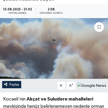
YEREL
15.08.2025 - 21:02
2 DK
YAYINLANMA
OKUNMA SÜRESI
Paylaş
-
+
A
A
Kocaeli'nin
Akçat ve Suludere mahalleleri
mevkisinde henüz belirlenemeyen nedenle orman