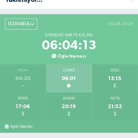
İSTANBUL
09.08.2026
SONRAKI VAKTE KALAN
06:04:12
Öğle Namazı
İMSAK
GÜNEŞ
ÖĞLE
04:20
06:01
13:15
İKINDI
AKŞAM
YATSI
17:06
20:19
21:52
Aylık Vakitler