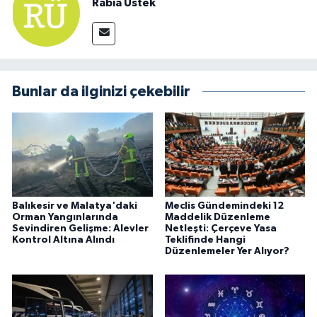
Rabia Üstek
Bunlar da ilginizi çekebilir
Balıkesir ve Malatya'daki
Meclis Gündemindeki 12
Orman Yangınlarında
Maddelik Düzenleme
Sevindiren Gelişme: Alevler
Netleşti: Çerçeve Yasa
Kontrol Altına Alındı
Teklifinde Hangi
Düzenlemeler Yer Alıyor?