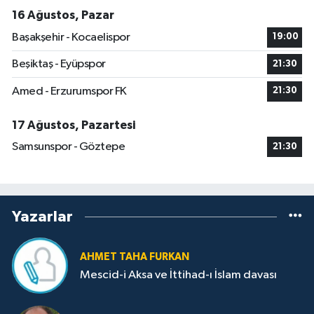
16 Ağustos, Pazar
Başakşehir - Kocaelispor
19:00
Beşiktaş - Eyüpspor
21:30
Amed - Erzurumspor FK
21:30
17 Ağustos, Pazartesi
Samsunspor - Göztepe
21:30
Yazarlar
AHMET TAHA FURKAN
Mescid-i Aksa ve İttihad-ı İslam davası