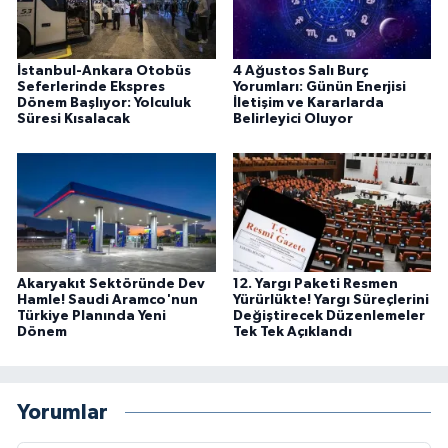
İstanbul-Ankara Otobüs
4 Ağustos Salı Burç
Seferlerinde Ekspres
Yorumları: Günün Enerjisi
Dönem Başlıyor: Yolculuk
İletişim ve Kararlarda
Süresi Kısalacak
Belirleyici Oluyor
Akaryakıt Sektöründe Dev
12. Yargı Paketi Resmen
Hamle! Saudi Aramco'nun
Yürürlükte! Yargı Süreçlerini
Türkiye Planında Yeni
Değiştirecek Düzenlemeler
Dönem
Tek Tek Açıklandı
Yorumlar