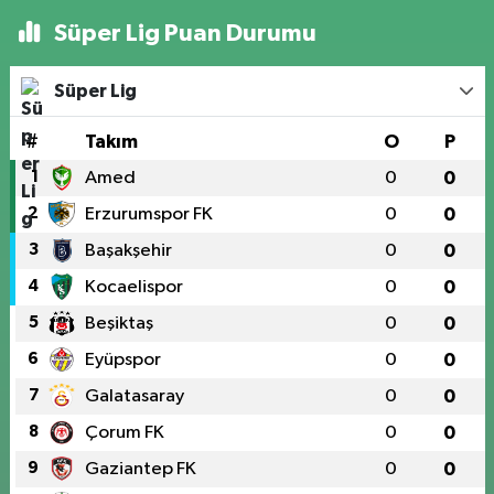
Süper Lig Puan Durumu
Süper Lig
#
Takım
O
P
1
Amed
0
0
2
Erzurumspor FK
0
0
3
Başakşehir
0
0
4
Kocaelispor
0
0
5
Beşiktaş
0
0
6
Eyüpspor
0
0
7
Galatasaray
0
0
8
Çorum FK
0
0
9
Gaziantep FK
0
0