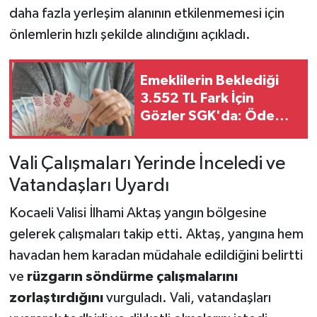
daha fazla yerleşim alanının etkilenmemesi için
önlemlerin hızlı şekilde alındığını açıkladı.
Emeklilerin Beklediği
3.552 TL Fark İçin
Gözler SGK'da: Ödeme
Takvimi Merak Konusu
Vali Çalışmaları Yerinde İnceledi ve
Vatandaşları Uyardı
Kocaeli Valisi İlhami Aktaş yangın bölgesine
gelerek çalışmaları takip etti. Aktaş, yangına hem
havadan hem karadan müdahale edildiğini belirtti
ve
rüzgarın söndürme çalışmalarını
zorlaştırdığını
vurguladı. Vali, vatandaşları