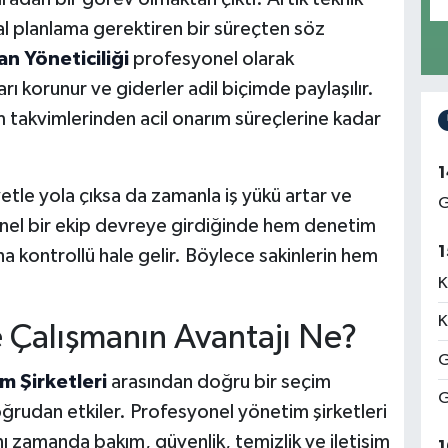
nsal planlama gerektiren bir süreçten söz
n Yöneticiliği
profesyonel olarak
rı korunur ve giderler adil biçimde paylaşılır.
m takvimlerinden acil onarım süreçlerine kadar
1
etle yola çıksa da zamanla iş yükü artar ve
G
yonel bir ekip devreye girdiğinde hem denetim
1
 kontrollü hale gelir. Böylece sakinlerin hem
K
K
e Çalışmanın Avantajı Ne?
G
 Şirketleri
arasından doğru bir seçim
G
ğrudan etkiler. Profesyonel yönetim şirketleri
 zamanda bakım, güvenlik, temizlik ve iletişim
1