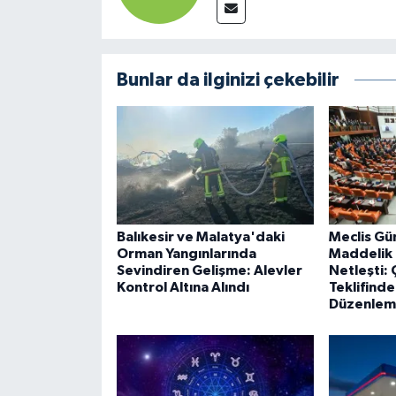
Bunlar da ilginizi çekebilir
Balıkesir ve Malatya'daki
Meclis Gü
Orman Yangınlarında
Maddelik
Sevindiren Gelişme: Alevler
Netleşti:
Kontrol Altına Alındı
Teklifind
Düzenleme