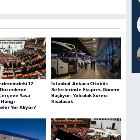
ndemindeki 12
İstanbul-Ankara Otobüs
 Düzenleme
Seferlerinde Ekspres Dönem
 Çerçeve Yasa
Başlıyor: Yolculuk Süresi
e Hangi
Kısalacak
ler Yer Alıyor?