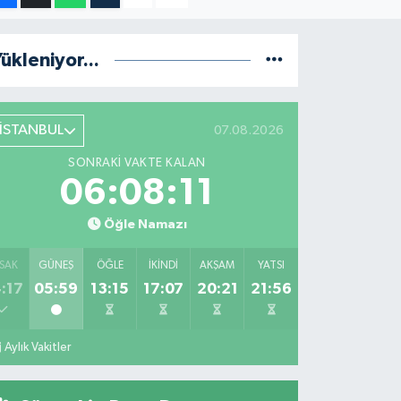
ükleniyor...
İSTANBUL
07.08.2026
SONRAKI VAKTE KALAN
06:08:10
Öğle Namazı
SAK
GÜNEŞ
ÖĞLE
İKINDI
AKŞAM
YATSI
:17
05:59
13:15
17:07
20:21
21:56
Aylık Vakitler