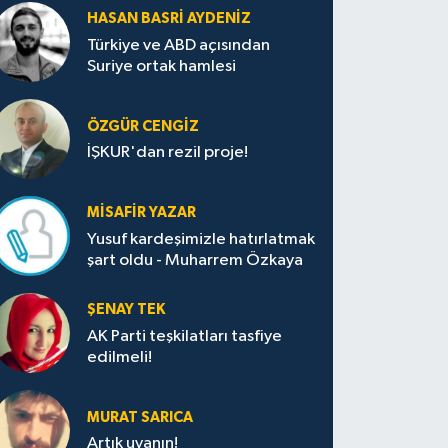
HASAN BASRI AYDENIZ
Türkiye ve ABD açısından
Suriye ortak hamlesi
ÖZGÜR CENGIZ
İŞKUR'dan rezil proje!
MISAFIR YAZAR
Yusuf kardeşimizle hatırlatmak
şart oldu - Muharrem Özkaya
ŞENAY TEK
AK Parti teşkilatları tasfiye
edilmeli!
MURAT SARICA
Artık uyanın!