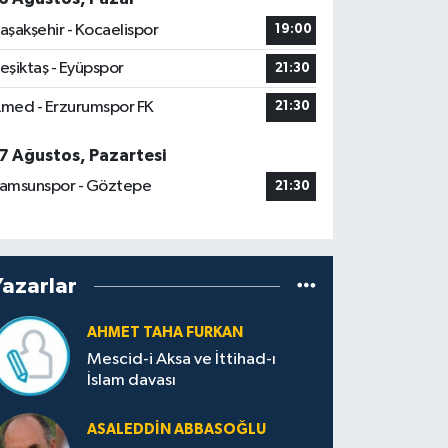
aşakşehir - Kocaelispor
19:00
eşiktaş - Eyüpspor
21:30
med - Erzurumspor FK
21:30
7 Ağustos, Pazartesi
amsunspor - Göztepe
21:30
Yazarlar
AHMET TAHA FURKAN
Mescid-i Aksa ve İttihad-ı
İslam davası
ASALEDDIN ABBASOĞLU