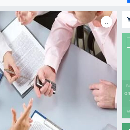
Y
İM
04