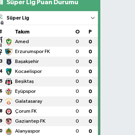
Süper Lig Puan Durumu
Süper Lig
#
Takım
O
P
1
Amed
0
0
2
Erzurumspor FK
0
0
3
Başakşehir
0
0
4
Kocaelispor
0
0
5
Beşiktaş
0
0
6
Eyüpspor
0
0
7
Galatasaray
0
0
8
Çorum FK
0
0
9
Gaziantep FK
0
0
0
Alanyaspor
0
0