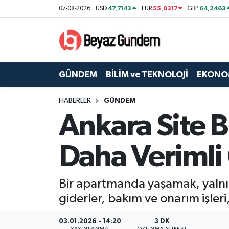
47,7143
55,0317
64,2463
07-08-2026
USD
EUR
GBP
GÜNDEM
Hava Durumu
BİLİM ve TEKNOLOJİ
Trafik Durumu
GÜNDEM
BİLİM ve TEKNOLOJİ
EKONO
EKONOMİ
Süper Lig Puan Durumu ve Fikstür
HABERLER
GÜNDEM
Ankara Site 
SPOR
Tüm Manşetler
SAĞLIK
Son Dakika Haberleri
Daha Verimli 
EĞİTİM
Haber Arşivi
Bir apartmanda yaşamak, yalnız
KÜLTÜR SANAT
giderler, bakım ve onarım işleri,
MAGAZİN
03.01.2026 - 14:20
3 DK
YAYINLANMA
OKUNMA SÜRESI