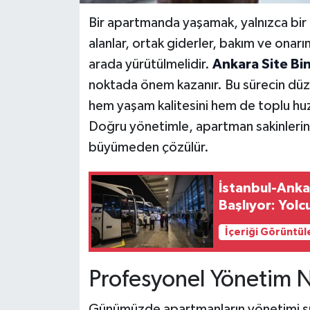
Bir apartmanda yaşamak, yalnızca bir
alanlar, ortak giderler, bakım ve onarım 
arada yürütülmelidir.
Ankara Site Bi
noktada önem kazanır. Bu sürecin düzen
hem yaşam kalitesini hem de toplu huzu
Doğru yönetimle, apartman sakinlerinin
büyümeden çözülür.
İstanbul-Ank
Başlıyor: Yolc
İçeriği Görüntül
Profesyonel Yönetim 
Günümüzde apartmanların yönetimi sıra