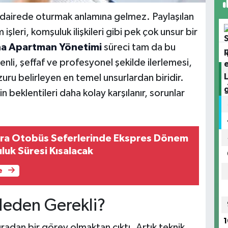
 dairede oturmak anlamına gelmez. Paylaşılan
işleri, komşuluk ilişkileri gibi pek çok unsur bir
na Apartman Yönetimi
süreci tam da bu
li, şeffaf ve profesyonel şekilde ilerlemesi,
ru belirleyen en temel unsurlardan biridir.
 beklentileri daha kolay karşılanır, sorunlar
ara Otobüs Seferlerinde Ekspres Dönem
uluk Süresi Kısalacak
e
Neden Gerekli?
1
dan bir görev olmaktan çıktı. Artık teknik