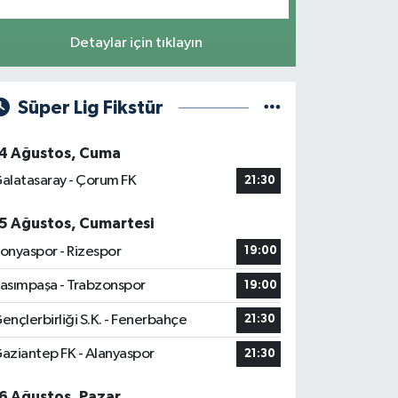
Detaylar için tıklayın
Süper Lig Fikstür
4 Ağustos, Cuma
alatasaray - Çorum FK
21:30
5 Ağustos, Cumartesi
onyaspor - Rizespor
19:00
asımpaşa - Trabzonspor
19:00
ençlerbirliği S.K. - Fenerbahçe
21:30
aziantep FK - Alanyaspor
21:30
6 Ağustos, Pazar