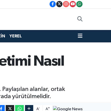
İN
YEREL
timi Nasıl
aylaşılan alanlar, ortak
arada yürütülmelidir.
-
+
A
A