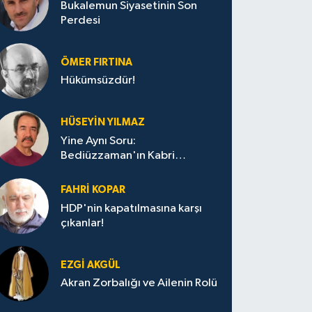
Bukalemun Siyasetinin Son
Perdesi
ÖMER FIRTINA
Hükümsüzdür!
HÜSEYIN YILMAZ
Yine Aynı Soru:
Bediüzzaman'ın Kabri
Nerede?
FAHRI KOPAR
HDP'nin kapatılmasına karşı
çıkanlar!
EZGI AKGÜL
Akran Zorbalığı ve Ailenin Rolü