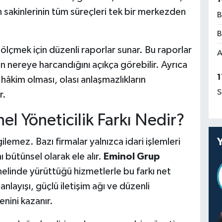
 sakinlerinin tüm süreçleri tek bir merkezden
B
B
 ölçmek için düzenli raporlar sunar. Bu raporlar
A
n nereye harcandığını açıkça görebilir. Ayrıca
1
hâkim olması, olası anlaşmazlıkların
S
r.
l Yöneticilik Farkı Nedir?
ilemez. Bazı firmalar yalnızca idari işlemleri
 bütünsel olarak ele alır.
Eminol Grup
elinde yürüttüğü hizmetlerle bu farkı net
layışı, güçlü iletişim ağı ve düzenli
enini kazanır.