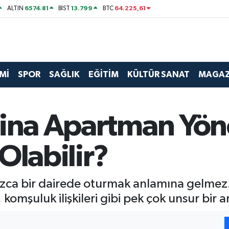
6574.81
13.799
64.225,61
ALTIN
BİST
BTC
Mİ
SPOR
SAĞLIK
EĞİTİM
KÜLTÜR SANAT
MAGAZ
Bina Apartman Yöne
Olabilir?
ca bir dairede oturmak anlamına gelmez. P
 komşuluk ilişkileri gibi pek çok unsur bir 