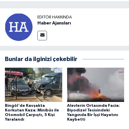
EDITÖR HAKKINDA
Haber Ajansları
Bunlar da ilginizi çekebilir
Bingöl'de Kavşakta
Alevlerin Ortasında Facia:
Korkutan Kaza: Minibüs ile
Biyodizel Tesisindeki
Otomobil Çarpıştı, 5 Kişi
Yangında Bir İşçi Hayatını
Yaralandı
Kaybetti