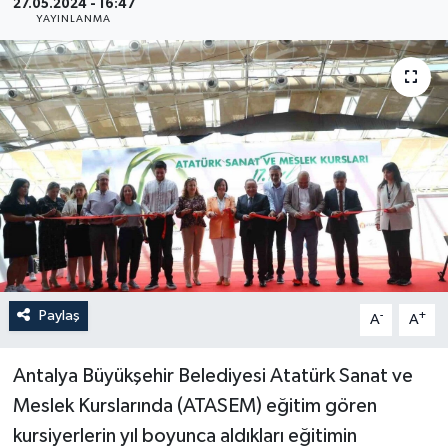
27.05.2024 - 16:47
YAYINLANMA
YEREL
Paylaş
-
+
A
A
Antalya Büyükşehir Belediyesi Atatürk Sanat ve
Meslek Kurslarında (ATASEM) eğitim gören
kursiyerlerin yıl boyunca aldıkları eğitimin