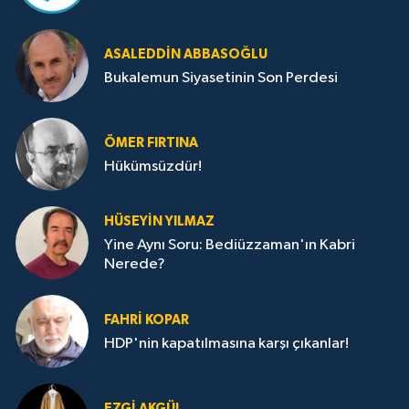
ASALEDDIN ABBASOĞLU
Bukalemun Siyasetinin Son Perdesi
ÖMER FIRTINA
Hükümsüzdür!
HÜSEYIN YILMAZ
Yine Aynı Soru: Bediüzzaman'ın Kabri
Nerede?
FAHRI KOPAR
HDP'nin kapatılmasına karşı çıkanlar!
EZGI AKGÜL