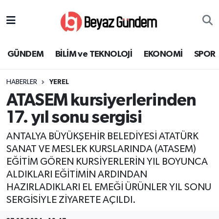
GÜNDEM
Hava Durumu
GÜNDEM
BİLİM ve TEKNOLOJİ
EKONOMİ
SPOR
BİLİM ve TEKNOLOJİ
Trafik Durumu
HABERLER
YEREL
EKONOMİ
Süper Lig Puan Durumu ve Fikstür
ATASEM kursiyerlerinden
SPOR
Tüm Manşetler
17. yıl sonu sergisi
ANTALYA BÜYÜKŞEHİR BELEDİYESİ ATATÜRK
SAĞLIK
Son Dakika Haberleri
SANAT VE MESLEK KURSLARINDA (ATASEM)
EĞİTİM GÖREN KURSİYERLERİN YIL BOYUNCA
EĞİTİM
Haber Arşivi
ALDIKLARI EĞİTİMİN ARDINDAN
KÜLTÜR SANAT
HAZIRLADIKLARI EL EMEĞİ ÜRÜNLER YIL SONU
SERGİSİYLE ZİYARETE AÇILDI.
MAGAZİN