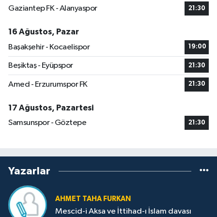
Gaziantep FK - Alanyaspor
21:30
16 Ağustos, Pazar
Başakşehir - Kocaelispor
19:00
Beşiktaş - Eyüpspor
21:30
Amed - Erzurumspor FK
21:30
17 Ağustos, Pazartesi
Samsunspor - Göztepe
21:30
Yazarlar
AHMET TAHA FURKAN
Mescid-i Aksa ve İttihad-ı İslam davası