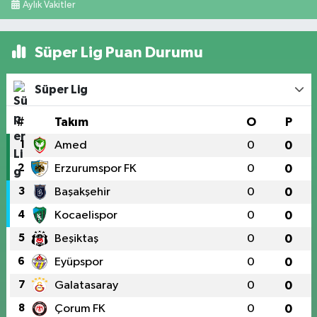
Aylık Vakitler
Süper Lig Puan Durumu
Süper Lig
#
Takım
O
P
1
Amed
0
0
2
Erzurumspor FK
0
0
3
Başakşehir
0
0
4
Kocaelispor
0
0
5
Beşiktaş
0
0
6
Eyüpspor
0
0
7
Galatasaray
0
0
8
Çorum FK
0
0