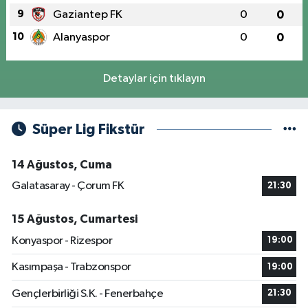
9
Gaziantep FK
0
0
10
Alanyaspor
0
0
Detaylar için tıklayın
Süper Lig Fikstür
14 Ağustos, Cuma
Galatasaray - Çorum FK
21:30
15 Ağustos, Cumartesi
Konyaspor - Rizespor
19:00
Kasımpaşa - Trabzonspor
19:00
Gençlerbirliği S.K. - Fenerbahçe
21:30