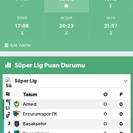
İKINDI
AKŞAM
YATSI
17:08
20:23
21:57
Aylık Vakitler
Süper Lig Puan Durumu
Süper Lig
#
Takım
O
P
1
Amed
0
0
2
Erzurumspor FK
0
0
3
Başakşehir
0
0