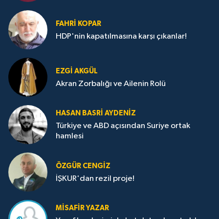
FAHRI KOPAR
HDP'nin kapatılmasına karşı çıkanlar!
EZGI AKGÜL
Akran Zorbalığı ve Ailenin Rolü
HASAN BASRI AYDENIZ
Türkiye ve ABD açısından Suriye ortak
hamlesi
ÖZGÜR CENGIZ
İŞKUR'dan rezil proje!
MISAFIR YAZAR