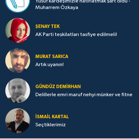
Yusuf kardeşimizle hatırlatmak şart oldu -
Muharrem Özkaya
ŞENAY TEK
AK Parti teşkilatları tasfiye edilmeli!
MURAT SARICA
Artık uyanın!
GÜNDÜZ DEMIRHAN
Delillerle emri maruf nehyi münker ve fitne
İSMAIL KARTAL
Seçtiklerimiz