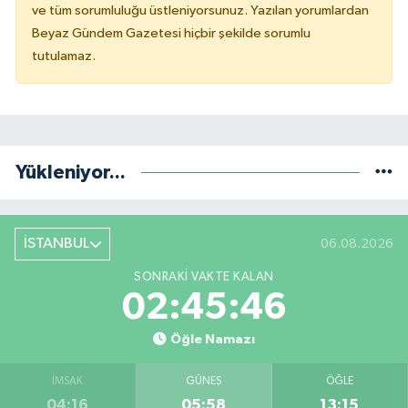
ve tüm sorumluluğu üstleniyorsunuz. Yazılan yorumlardan
Beyaz Gündem Gazetesi hiçbir şekilde sorumlu
tutulamaz.
Yükleniyor...
İSTANBUL
06.08.2026
SONRAKI VAKTE KALAN
02:45:46
Öğle Namazı
İMSAK
GÜNEŞ
ÖĞLE
04:16
05:58
13:15