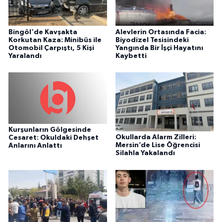
Bingöl'de Kavşakta
Alevlerin Ortasında Facia:
Korkutan Kaza: Minibüs ile
Biyodizel Tesisindeki
Otomobil Çarpıştı, 5 Kişi
Yangında Bir İşçi Hayatını
Yaralandı
Kaybetti
Kurşunların Gölgesinde
Okullarda Alarm Zilleri:
Cesaret: Okuldaki Dehşet
Mersin’de Lise Öğrencisi
Anlarını Anlattı
Silahla Yakalandı