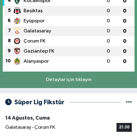
4
Kocaelispor
0
0
5
Beşiktaş
0
0
6
Eyüpspor
0
0
7
Galatasaray
0
0
8
Çorum FK
0
0
9
Gaziantep FK
0
0
10
Alanyaspor
0
0
Detaylar için tıklayın
Süper Lig Fikstür
14 Ağustos, Cuma
Galatasaray - Çorum FK
21:30