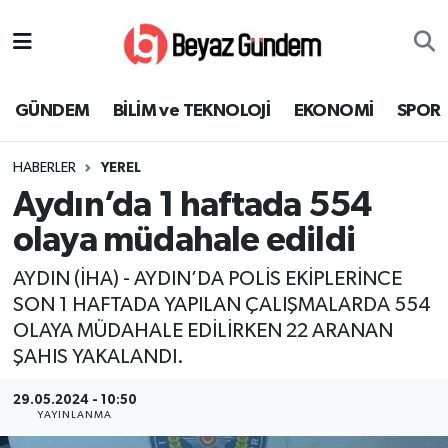
GÜNDEM
Hava Durumu
GÜNDEM
BİLİM ve TEKNOLOJİ
EKONOMİ
SPOR
BİLİM ve TEKNOLOJİ
Trafik Durumu
HABERLER
YEREL
EKONOMİ
Süper Lig Puan Durumu ve Fikstür
Aydın’da 1 haftada 554
SPOR
Tüm Manşetler
olaya müdahale edildi
AYDIN (İHA) - AYDIN’DA POLİS EKİPLERİNCE
SAĞLIK
Son Dakika Haberleri
SON 1 HAFTADA YAPILAN ÇALIŞMALARDA 554
OLAYA MÜDAHALE EDİLİRKEN 22 ARANAN
EĞİTİM
Haber Arşivi
ŞAHIS YAKALANDI.
KÜLTÜR SANAT
29.05.2024 - 10:50
YAYINLANMA
MAGAZİN