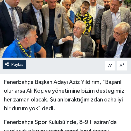
YEREL
Paylaş
-
+
A
A
Fenerbahçe Başkan Adayı Aziz Yıldırım, "Başarılı
olurlarsa Ali Koç ve yönetimine bizim desteğimiz
her zaman olacak. Şu an bıraktığımızdan daha iyi
bir durum yok" dedi.
Fenerbahçe Spor Kulübü’nde, 8-9 Haziran’da
yapılacak olağan seçimli genel kurul öncesi