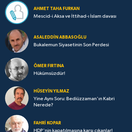
AHMET TAHA FURKAN
Mescid-i Aksa ve İttihad-ı İslam davası
ASALEDDIN ABBASOĞLU
Bukalemun Siyasetinin Son Perdesi
ÖMER FIRTINA
Hükümsüzdür!
HÜSEYIN YILMAZ
Yine Aynı Soru: Bediüzzaman'ın Kabri
Nerede?
FAHRI KOPAR
HDP'nin kapatılmasına karşı çıkanlar!