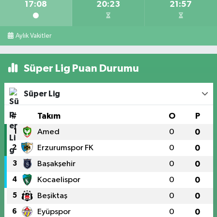
17:08
20:23
21:57
Aylık Vakitler
Süper Lig Puan Durumu
Süper Lig
#
Takım
O
P
1
Amed
0
0
2
Erzurumspor FK
0
0
3
Başakşehir
0
0
4
Kocaelispor
0
0
5
Beşiktaş
0
0
6
Eyüpspor
0
0