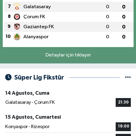
7
Galatasaray
0
0
8
Çorum FK
0
0
9
Gaziantep FK
0
0
10
Alanyaspor
0
0
Detaylar için tıklayın
Süper Lig Fikstür
14 Ağustos, Cuma
Galatasaray - Çorum FK
21:30
15 Ağustos, Cumartesi
Konyaspor - Rizespor
19:00