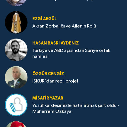
EZGI AKGÜL
Akran Zorbalığı ve Ailenin Rolü
HASAN BASRI AYDENIZ
Türkiye ve ABD açısından Suriye ortak
hamlesi
ÖZGÜR CENGIZ
İŞKUR'dan rezil proje!
MISAFIR YAZAR
Yusuf kardeşimizle hatırlatmak şart oldu -
Muharrem Özkaya