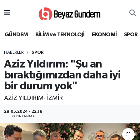
GÜNDEM
Hava Durumu
GÜNDEM
BİLİM ve TEKNOLOJİ
EKONOMİ
SPOR
BİLİM ve TEKNOLOJİ
Trafik Durumu
HABERLER
SPOR
EKONOMİ
Süper Lig Puan Durumu ve Fikstür
Aziz Yıldırım: "Şu an
SPOR
Tüm Manşetler
bıraktığımızdan daha iyi
bir durum yok"
SAĞLIK
Son Dakika Haberleri
AZİZ YILDIRIM- İZMİR
EĞİTİM
Haber Arşivi
28.05.2024 - 22:18
YAYINLANMA
KÜLTÜR SANAT
MAGAZİN