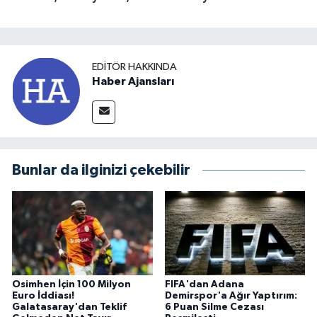
EDITÖR HAKKINDA
Haber Ajansları
Bunlar da ilginizi çekebilir
Osimhen İçin 100 Milyon
FIFA'dan Adana
Euro İddiası!
Demirspor'a Ağır Yaptırım:
Galatasaray'dan Teklif
6 Puan Silme Cezası