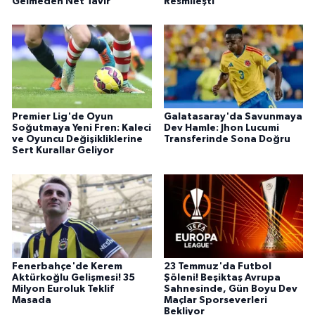
Gelmeden Net Tavır
Resmileşti
Premier Lig'de Oyun
Galatasaray'da Savunmaya
Soğutmaya Yeni Fren: Kaleci
Dev Hamle: Jhon Lucumi
ve Oyuncu Değişikliklerine
Transferinde Sona Doğru
Sert Kurallar Geliyor
Fenerbahçe'de Kerem
23 Temmuz'da Futbol
Aktürkoğlu Gelişmesi! 35
Şöleni! Beşiktaş Avrupa
Milyon Euroluk Teklif
Sahnesinde, Gün Boyu Dev
Masada
Maçlar Sporseverleri
Bekliyor