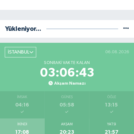
Yükleniyor...
İSTANBUL
06.08.2026
SONRAKI VAKTE KALAN
03:06:42
Akşam Namazı
İMSAK
GÜNEŞ
ÖĞLE
04:16
05:58
13:15
İKINDI
AKŞAM
YATSI
17:08
20:23
21:57