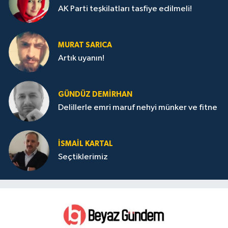
AK Parti teşkilatları tasfiye edilmeli!
MURAT SARICA
Artık uyanın!
GÜNDÜZ DEMIRHAN
Delillerle emri maruf nehyi münker ve fitne
İSMAIL KARTAL
Seçtiklerimiz