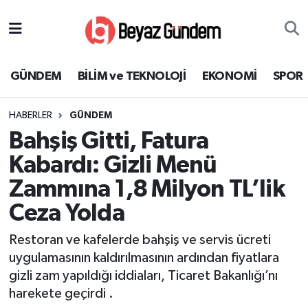
GÜNDEM
Hava Durumu
GÜNDEM
BİLİM ve TEKNOLOJİ
EKONOMİ
SPOR
BİLİM ve TEKNOLOJİ
Trafik Durumu
HABERLER
GÜNDEM
EKONOMİ
Süper Lig Puan Durumu ve Fikstür
Bahşiş Gitti, Fatura
SPOR
Tüm Manşetler
Kabardı: Gizli Menü
Zammına 1,8 Milyon TL’lik
SAĞLIK
Son Dakika Haberleri
Ceza Yolda
EĞİTİM
Haber Arşivi
Restoran ve kafelerde bahşiş ve servis ücreti
uygulamasının kaldırılmasının ardından fiyatlara
KÜLTÜR SANAT
gizli zam yapıldığı iddiaları, Ticaret Bakanlığı’nı
harekete geçirdi .
MAGAZİN