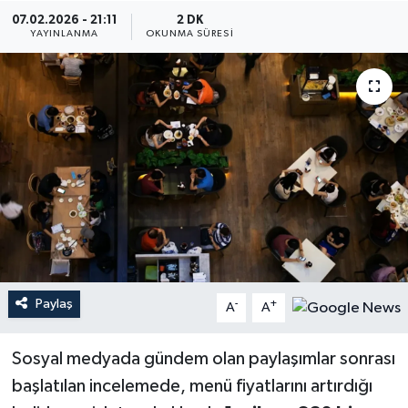
07.02.2026 - 21:11
2 DK
YEREL
YAYINLANMA
OKUNMA SÜRESI
Paylaş
-
+
A
A
Sosyal medyada gündem olan paylaşımlar sonrası
başlatılan incelemede, menü fiyatlarını artırdığı