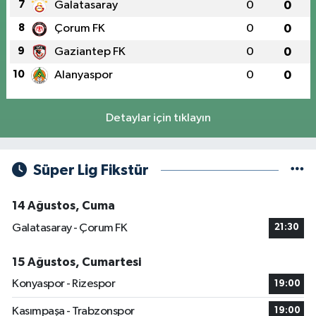
7
Galatasaray
0
0
8
Çorum FK
0
0
9
Gaziantep FK
0
0
10
Alanyaspor
0
0
Detaylar için tıklayın
Süper Lig Fikstür
14 Ağustos, Cuma
Galatasaray - Çorum FK
21:30
15 Ağustos, Cumartesi
Konyaspor - Rizespor
19:00
Kasımpaşa - Trabzonspor
19:00