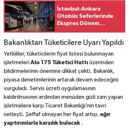
İstanbul-Ankara
Otobüs Seferlerinde
Ekspres Dönem
Başlıyor: Yolculuk
Süresi Kısalacak
Bakanlıktan Tüketicilere Uyarı Yapıldı
Yetkililer, tüketicilerin fiyat listesi bulunmayan
işletmeleri
Alo 175 Tüketici Hattı
üzerinden
bildirmelerinin önemine dikkat çekti. Bakanlık,
piyasa denetimlerinin artarak devam edeceğini
vurguladı. Servis ücreti uygulamasının
kaldırılmasının ardından menüden gizli zam yapan
işletmelere karşı Ticaret Bakanlığı’nın tavrı
netleşti. Şeffaf olmayan her fiyat artışı,
ağır
yaptırımlarla karşılık bulacak
.