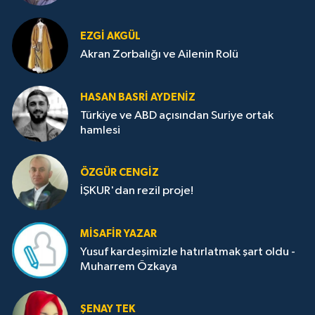
EZGI AKGÜL
Akran Zorbalığı ve Ailenin Rolü
HASAN BASRI AYDENIZ
Türkiye ve ABD açısından Suriye ortak
hamlesi
ÖZGÜR CENGIZ
İŞKUR'dan rezil proje!
MISAFIR YAZAR
Yusuf kardeşimizle hatırlatmak şart oldu -
Muharrem Özkaya
ŞENAY TEK