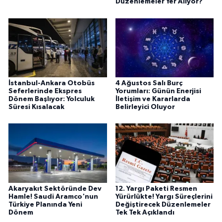
Düzenlemeler Yer Alıyor?
İstanbul-Ankara Otobüs
4 Ağustos Salı Burç
Seferlerinde Ekspres
Yorumları: Günün Enerjisi
Dönem Başlıyor: Yolculuk
İletişim ve Kararlarda
Süresi Kısalacak
Belirleyici Oluyor
Akaryakıt Sektöründe Dev
12. Yargı Paketi Resmen
Hamle! Saudi Aramco'nun
Yürürlükte! Yargı Süreçlerini
Türkiye Planında Yeni
Değiştirecek Düzenlemeler
Dönem
Tek Tek Açıklandı