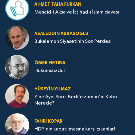
AHMET TAHA FURKAN
Mescid-i Aksa ve İttihad-ı İslam davası
ASALEDDIN ABBASOĞLU
Bukalemun Siyasetinin Son Perdesi
ÖMER FIRTINA
Hükümsüzdür!
HÜSEYIN YILMAZ
Yine Aynı Soru: Bediüzzaman'ın Kabri
Nerede?
FAHRI KOPAR
HDP'nin kapatılmasına karşı çıkanlar!