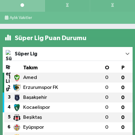
Aylık Vakitler
Süper Lig Puan Durumu
Süper Lig
#
Takım
O
P
1
Amed
0
0
2
Erzurumspor FK
0
0
3
Başakşehir
0
0
4
Kocaelispor
0
0
5
Beşiktaş
0
0
6
Eyüpspor
0
0