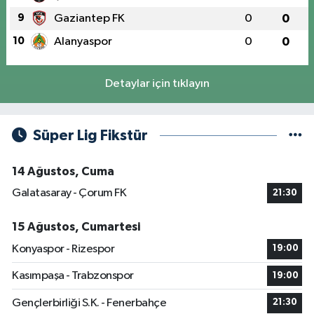
9
Gaziantep FK
0
0
10
Alanyaspor
0
0
Detaylar için tıklayın
Süper Lig Fikstür
14 Ağustos, Cuma
Galatasaray - Çorum FK
21:30
15 Ağustos, Cumartesi
Konyaspor - Rizespor
19:00
Kasımpaşa - Trabzonspor
19:00
Gençlerbirliği S.K. - Fenerbahçe
21:30