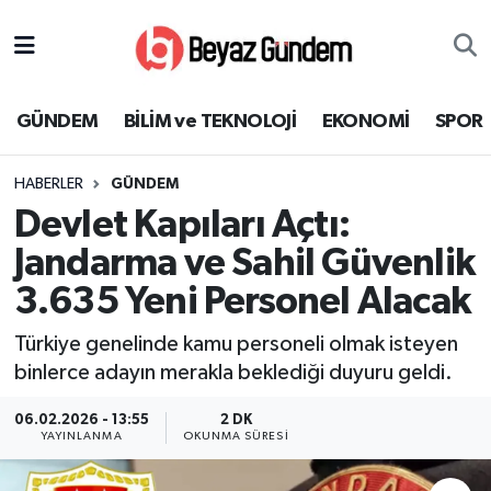
GÜNDEM
Hava Durumu
GÜNDEM
BİLİM ve TEKNOLOJİ
EKONOMİ
SPOR
BİLİM ve TEKNOLOJİ
Trafik Durumu
HABERLER
GÜNDEM
EKONOMİ
Süper Lig Puan Durumu ve Fikstür
Devlet Kapıları Açtı:
SPOR
Tüm Manşetler
Jandarma ve Sahil Güvenlik
3.635 Yeni Personel Alacak
SAĞLIK
Son Dakika Haberleri
Türkiye genelinde kamu personeli olmak isteyen
EĞİTİM
Haber Arşivi
binlerce adayın merakla beklediği duyuru geldi.
KÜLTÜR SANAT
06.02.2026 - 13:55
2 DK
YAYINLANMA
OKUNMA SÜRESI
MAGAZİN