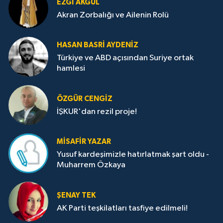
EZGI AKGÜL
Akran Zorbalığı ve Ailenin Rolü
HASAN BASRI AYDENIZ
Türkiye ve ABD açısından Suriye ortak
hamlesi
ÖZGÜR CENGIZ
İŞKUR'dan rezil proje!
MISAFIR YAZAR
Yusuf kardeşimizle hatırlatmak şart oldu -
Muharrem Özkaya
ŞENAY TEK
AK Parti teşkilatları tasfiye edilmeli!