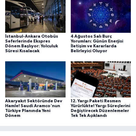
İstanbul-Ankara Otobüs
4 Ağustos Salı Burç
Seferlerinde Ekspres
Yorumları: Günün Enerjisi
Dönem Başlıyor: Yolculuk
İletişim ve Kararlarda
Süresi Kısalacak
Belirleyici Oluyor
Akaryakıt Sektöründe Dev
12. Yargı Paketi Resmen
Hamle! Saudi Aramco'nun
Yürürlükte! Yargı Süreçlerini
Türkiye Planında Yeni
Değiştirecek Düzenlemeler
Dönem
Tek Tek Açıklandı