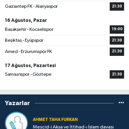
Gaziantep FK - Alanyaspor
21:30
16 Ağustos, Pazar
Başakşehir - Kocaelispor
19:00
Beşiktaş - Eyüpspor
21:30
Amed - Erzurumspor FK
21:30
17 Ağustos, Pazartesi
Samsunspor - Göztepe
21:30
Yazarlar
AHMET TAHA FURKAN
Mescid-i Aksa ve İttihad-ı İslam davası