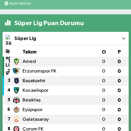
Aylık Vakitler
Süper Lig Puan Durumu
Süper Lig
#
Takım
O
P
1
Amed
0
0
2
Erzurumspor FK
0
0
3
Başakşehir
0
0
4
Kocaelispor
0
0
5
Beşiktaş
0
0
6
Eyüpspor
0
0
7
Galatasaray
0
0
8
Çorum FK
0
0