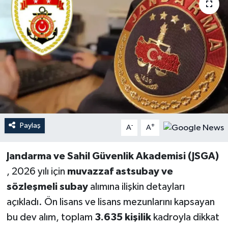
YEREL
Paylaş
-
+
A
A
Jandarma ve Sahil Güvenlik Akademisi (JSGA)
, 2026 yılı için
muvazzaf astsubay ve
sözleşmeli subay
alımına ilişkin detayları
açıkladı. Ön lisans ve lisans mezunlarını kapsayan
bu dev alım, toplam
3.635 kişilik
kadroyla dikkat