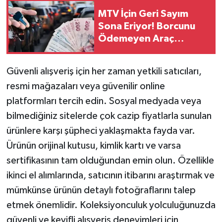
MTV İçin Geri Sayım
Sona Eriyor! Borcunu
Ödemeyen Araç
Sahiplerini Ağır
Yaptırımlar Bekliyor
Güvenli alışveriş için her zaman yetkili satıcıları,
resmi mağazaları veya güvenilir online
platformları tercih edin. Sosyal medyada veya
bilmediğiniz sitelerde çok cazip fiyatlarla sunulan
ürünlere karşı şüpheci yaklaşmakta fayda var.
Ürünün orijinal kutusu, kimlik kartı ve varsa
sertifikasının tam olduğundan emin olun. Özellikle
ikinci el alımlarında, satıcının itibarını araştırmak ve
mümkünse ürünün detaylı fotoğraflarını talep
etmek önemlidir. Koleksiyonculuk yolculuğunuzda
güvenli ve keyifli alışveriş deneyimleri için