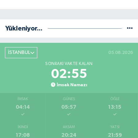
Yükleniyor...
İSTANBUL
05.08.2026
SONRAKI VAKTE KALAN
02:54
İmsak Namazı
İMSAK
GÜNEŞ
ÖĞLE
04:14
05:57
13:15
İKINDI
AKŞAM
YATSI
17:08
20:24
21:59