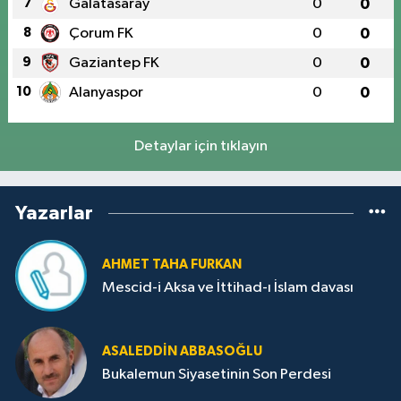
7
Galatasaray
0
0
8
Çorum FK
0
0
9
Gaziantep FK
0
0
10
Alanyaspor
0
0
Detaylar için tıklayın
Yazarlar
AHMET TAHA FURKAN
Mescid-i Aksa ve İttihad-ı İslam davası
ASALEDDIN ABBASOĞLU
Bukalemun Siyasetinin Son Perdesi