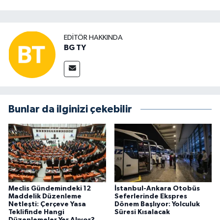
EDITÖR HAKKINDA
BG TY
Bunlar da ilginizi çekebilir
Meclis Gündemindeki 12
İstanbul-Ankara Otobüs
Maddelik Düzenleme
Seferlerinde Ekspres
Netleşti: Çerçeve Yasa
Dönem Başlıyor: Yolculuk
Teklifinde Hangi
Süresi Kısalacak
Düzenlemeler Yer Alıyor?