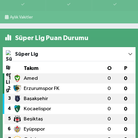
Aylık Vakitler
Süper Lig Puan Durumu
Süper Lig
#
Takım
O
P
1
Amed
0
0
2
Erzurumspor FK
0
0
3
Başakşehir
0
0
4
Kocaelispor
0
0
5
Beşiktaş
0
0
6
Eyüpspor
0
0