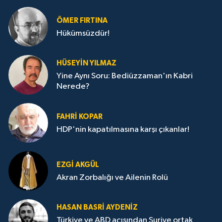
ÖMER FIRTINA
Hükümsüzdür!
HÜSEYIN YILMAZ
Yine Aynı Soru: Bediüzzaman'ın Kabri
Nerede?
FAHRI KOPAR
HDP'nin kapatılmasına karşı çıkanlar!
EZGI AKGÜL
Akran Zorbalığı ve Ailenin Rolü
HASAN BASRI AYDENIZ
Türkiye ve ABD açısından Suriye ortak