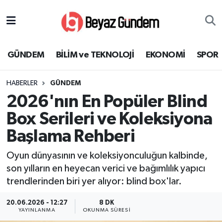
GÜNDEM
Hava Durumu
GÜNDEM
BİLİM ve TEKNOLOJİ
EKONOMİ
SPOR
BİLİM ve TEKNOLOJİ
Trafik Durumu
HABERLER
GÜNDEM
EKONOMİ
Süper Lig Puan Durumu ve Fikstür
2026'nın En Popüler Blind
SPOR
Tüm Manşetler
Box Serileri ve Koleksiyona
Başlama Rehberi
SAĞLIK
Son Dakika Haberleri
Oyun dünyasının ve koleksiyonculuğun kalbinde,
EĞİTİM
Haber Arşivi
son yılların en heyecan verici ve bağımlılık yapıcı
trendlerinden biri yer alıyor: blind box'lar.
KÜLTÜR SANAT
20.06.2026 - 12:27
8 DK
YAYINLANMA
OKUNMA SÜRESI
MAGAZİN