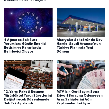
4 Ağustos Salı Burç
Akaryakıt Sektöründe Dev
Yorumları: Günün Enerjisi
Hamle! Saudi Aramco'nun
İletişim ve Kararlarda
Türkiye Planında Yeni
Belirleyici Oluyor
Dönem
12. Yargı Paketi Resmen
MTV İçin Geri Sayım Sona
Yürürlükte! Yargı Süreçlerini
Eriyor! Borcunu Ödemeyen
Değiştirecek Düzenlemeler
Araç Sahiplerini Ağır
Tek Tek Açıklandı
Yaptırımlar Bekliyor