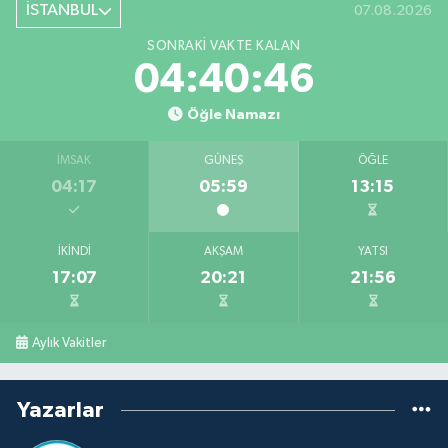
İSTANBUL
07.08.2026
SONRAKI VAKTE KALAN
04:40:45
Öğle Namazı
İMSAK
GÜNEŞ
ÖĞLE
04:17
05:59
13:15
İKINDI
AKŞAM
YATSI
17:07
20:21
21:56
Aylık Vakitler
Yazarlar