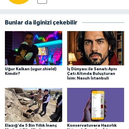
Bunlar da ilginizi çekebilir
Uğur Kalkan (ugur.shield)
İş Dünyası ile Sanatı Aynı
Kimdir?
Çatı Altında Buluşturan
İsim: Nasuh İstanbuli
Elazığ’da 5 Bin Yıllık İnanç
Konservatuvara Hazırlık