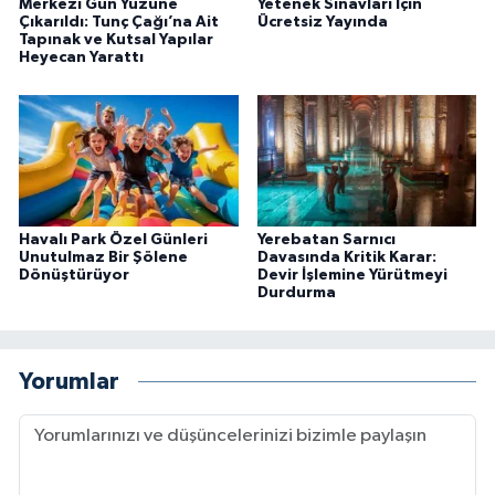
Merkezi Gün Yüzüne
Yetenek Sınavları İçin
Çıkarıldı: Tunç Çağı’na Ait
Ücretsiz Yayında
Tapınak ve Kutsal Yapılar
Heyecan Yarattı
Havalı Park Özel Günleri
Yerebatan Sarnıcı
Unutulmaz Bir Şölene
Davasında Kritik Karar:
Dönüştürüyor
Devir İşlemine Yürütmeyi
Durdurma
Yorumlar