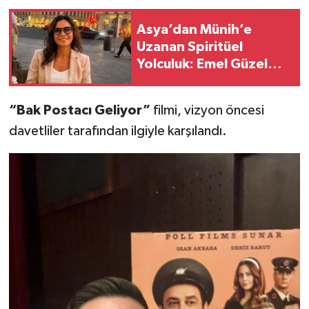
Asya’dan Münih’e
Uzanan Spiritüel
Yolculuk: Emel Güzel
Dünya Çapında
Seanslar Düzenliyor
“Bak Postacı Geliyor”
filmi, vizyon öncesi
davetliler tarafından ilgiyle karşılandı.