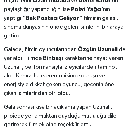
başrollerini
Ozan Akbaba
ve
Deniz Barut
’un
paylaştığı; yapımcılığını ise
Polat Yağcı
’nın
yaptığı
“Bak Postacı Geliyor”
filminin galası,
sinema dünyasının önde gelen isimlerini bir araya
getirdi.
Galada, filmin oyuncularından
Özgün Uzunali
de
yer aldı. Filmde
Binbaşı
karakterine hayat veren
Uzunali, performansıyla izleyicilerden tam not
aldı. Kırmızı halı seremonisinde duruşu ve
enerjisiyle dikkat çeken oyuncu, gecenin öne
çıkan isimlerinden biri oldu.
Gala sonrası kısa bir açıklama yapan Uzunali,
projede yer almaktan duyduğu mutluluğu dile
getirerek film ekibine teşekkür etti.