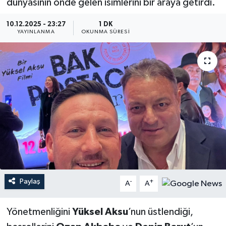
dünyasının önde gelen isimlerini bir araya getirdi.
YEREL
10.12.2025 - 23:27
1 DK
YAYINLANMA
OKUNMA SÜRESI
Paylaş
-
+
A
A
Yönetmenliğini
Yüksel Aksu
’nun üstlendiği,