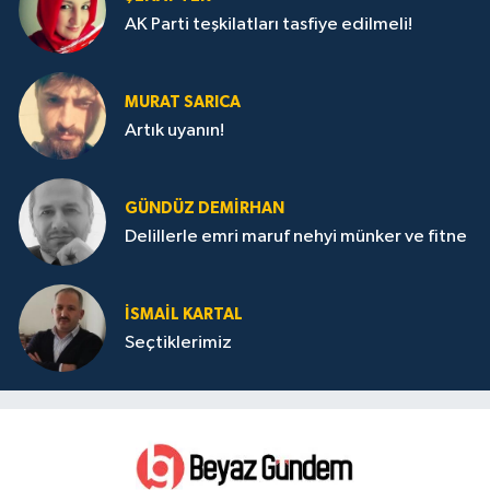
AK Parti teşkilatları tasfiye edilmeli!
MURAT SARICA
Artık uyanın!
GÜNDÜZ DEMIRHAN
Delillerle emri maruf nehyi münker ve fitne
İSMAIL KARTAL
Seçtiklerimiz