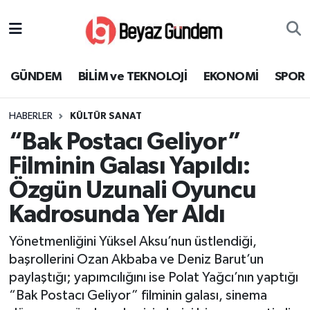
GÜNDEM
Hava Durumu
GÜNDEM
BİLİM ve TEKNOLOJİ
EKONOMİ
SPOR
BİLİM ve TEKNOLOJİ
Trafik Durumu
HABERLER
KÜLTÜR SANAT
EKONOMİ
Süper Lig Puan Durumu ve Fikstür
“Bak Postacı Geliyor”
SPOR
Tüm Manşetler
Filminin Galası Yapıldı:
Özgün Uzunali Oyuncu
SAĞLIK
Son Dakika Haberleri
Kadrosunda Yer Aldı
EĞİTİM
Haber Arşivi
Yönetmenliğini Yüksel Aksu’nun üstlendiği,
başrollerini Ozan Akbaba ve Deniz Barut’un
KÜLTÜR SANAT
paylaştığı; yapımcılığını ise Polat Yağcı’nın yaptığı
“Bak Postacı Geliyor” filminin galası, sinema
MAGAZİN