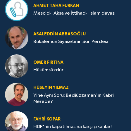
AHMET TAHA FURKAN
Mescid-i Aksa ve İttihad-ı İslam davası
ASALEDDIN ABBASOĞLU
Bukalemun Siyasetinin Son Perdesi
ÖMER FIRTINA
Hükümsüzdür!
HÜSEYIN YILMAZ
Yine Aynı Soru: Bediüzzaman'ın Kabri
Nerede?
FAHRI KOPAR
HDP'nin kapatılmasına karşı çıkanlar!