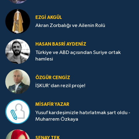
EZGI AKGÜL
Akran Zorbalığı ve Ailenin Rolü
HASAN BASRI AYDENIZ
Türkiye ve ABD açısından Suriye ortak
hamlesi
ÖZGÜR CENGIZ
İŞKUR'dan rezil proje!
MISAFIR YAZAR
Yusuf kardeşimizle hatırlatmak şart oldu -
Muharrem Özkaya
ŞENAY TEK