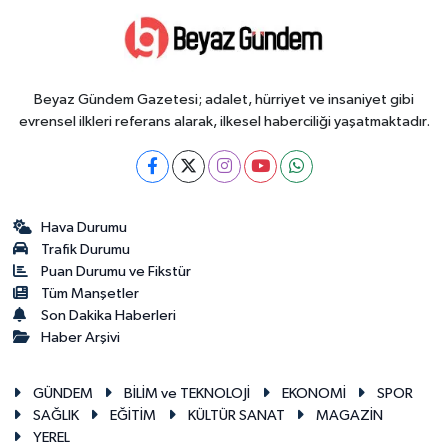
Beyaz Gündem Gazetesi; adalet, hürriyet ve insaniyet gibi
evrensel ilkleri referans alarak, ilkesel haberciliği yaşatmaktadır.
Hava Durumu
Trafik Durumu
Puan Durumu ve Fikstür
Tüm Manşetler
Son Dakika Haberleri
Haber Arşivi
GÜNDEM
BİLİM ve TEKNOLOJİ
EKONOMİ
SPOR
SAĞLIK
EĞİTİM
KÜLTÜR SANAT
MAGAZİN
YEREL