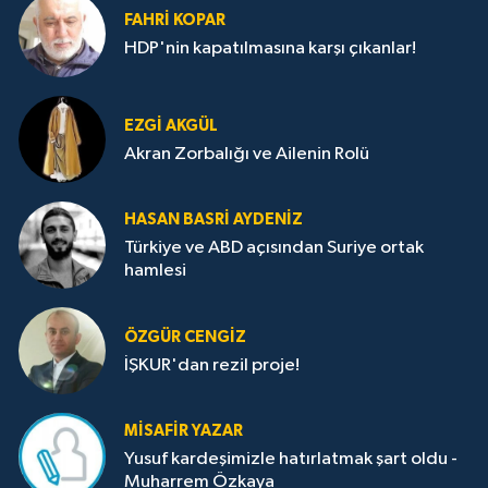
FAHRI KOPAR
HDP'nin kapatılmasına karşı çıkanlar!
EZGI AKGÜL
Akran Zorbalığı ve Ailenin Rolü
HASAN BASRI AYDENIZ
Türkiye ve ABD açısından Suriye ortak
hamlesi
ÖZGÜR CENGIZ
İŞKUR'dan rezil proje!
MISAFIR YAZAR
Yusuf kardeşimizle hatırlatmak şart oldu -
Muharrem Özkaya