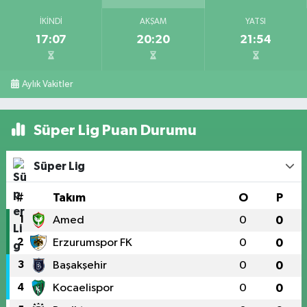
İKINDI
AKŞAM
YATSI
17:07
20:20
21:54
Aylık Vakitler
Süper Lig Puan Durumu
Süper Lig
#
Takım
O
P
1
Amed
0
0
2
Erzurumspor FK
0
0
3
Başakşehir
0
0
4
Kocaelispor
0
0