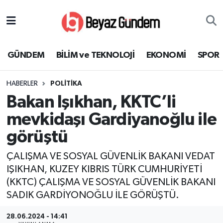
GÜNDEM
Hava Durumu
GÜNDEM
BİLİM ve TEKNOLOJİ
EKONOMİ
SPOR
BİLİM ve TEKNOLOJİ
Trafik Durumu
HABERLER
POLİTİKA
EKONOMİ
Süper Lig Puan Durumu ve Fikstür
Bakan Işıkhan, KKTC’li
SPOR
Tüm Manşetler
mevkidaşı Gardiyanoğlu ile
görüştü
SAĞLIK
Son Dakika Haberleri
ÇALIŞMA VE SOSYAL GÜVENLİK BAKANI VEDAT
EĞİTİM
Haber Arşivi
IŞIKHAN, KUZEY KIBRIS TÜRK CUMHURİYETİ
(KKTC) ÇALIŞMA VE SOSYAL GÜVENLİK BAKANI
KÜLTÜR SANAT
SADIK GARDİYONOĞLU İLE GÖRÜŞTÜ.
MAGAZİN
28.06.2024 - 14:41