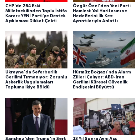
CHP’de 264 Eski
Özgür Özel'den Yeni Parti
Milletvekilinden Toplu İstifa
Hamlesi: Yol Haritasını ve
Kararı: YENİ Parti’ye Destek
Hedeflerini İlk Kez
Açıklaması Dikkat Çekti
Ayrıntılarıyla Anlattı
Ukrayna'da Seferberlik
Hürmüz Boğazı'nda Alarm
Gerilimi Tırmanıyor: Zorunlu
Zilleri Çalıyor: ABD-İran
Askerlik Uygulamaları
Gerilimi Küresel Güvenlik
Toplumu İkiye Böldü
Endişesini Büyüttü
Sanchez'den Trump'ın Sert
33 Yıl Sonra Aynı Acı: