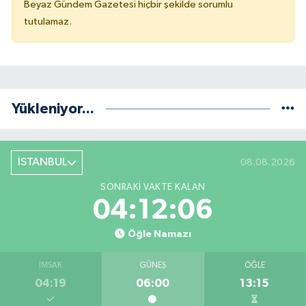
Beyaz Gündem Gazetesi hiçbir şekilde sorumlu
tutulamaz.
Yükleniyor...
İSTANBUL
08.08.2026
SONRAKI VAKTE KALAN
04:12:05
Öğle Namazı
İMSAK
GÜNEŞ
ÖĞLE
04:19
06:00
13:15