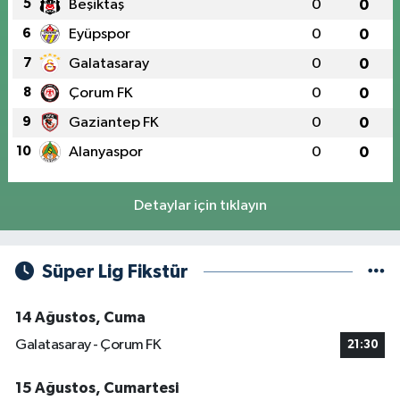
5
Beşiktaş
0
0
6
Eyüpspor
0
0
7
Galatasaray
0
0
8
Çorum FK
0
0
9
Gaziantep FK
0
0
10
Alanyaspor
0
0
Detaylar için tıklayın
Süper Lig Fikstür
14 Ağustos, Cuma
Galatasaray - Çorum FK
21:30
15 Ağustos, Cumartesi