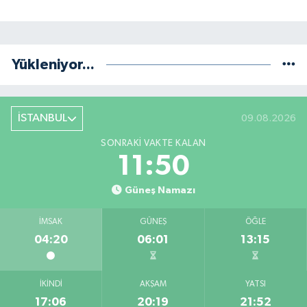
Yükleniyor...
İSTANBUL
09.08.2026
SONRAKI VAKTE KALAN
11:49
Güneş Namazı
İMSAK
GÜNEŞ
ÖĞLE
04:20
06:01
13:15
İKINDI
AKŞAM
YATSI
17:06
20:19
21:52