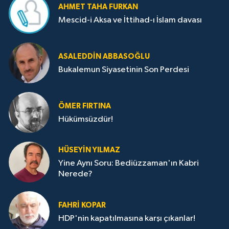
AHMET TAHA FURKAN
Mescid-i Aksa ve İttihad-ı İslam davası
ASALEDDIN ABBASOĞLU
Bukalemun Siyasetinin Son Perdesi
ÖMER FIRTINA
Hükümsüzdür!
HÜSEYIN YILMAZ
Yine Aynı Soru: Bediüzzaman'ın Kabri
Nerede?
FAHRI KOPAR
HDP'nin kapatılmasına karşı çıkanlar!