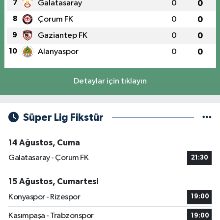
7
Galatasaray
0
0
8
Çorum FK
0
0
9
Gaziantep FK
0
0
10
Alanyaspor
0
0
Detaylar için tıklayın
Süper Lig Fikstür
14 Ağustos, Cuma
Galatasaray - Çorum FK
21:30
15 Ağustos, Cumartesi
Konyaspor - Rizespor
19:00
Kasımpaşa - Trabzonspor
19:00