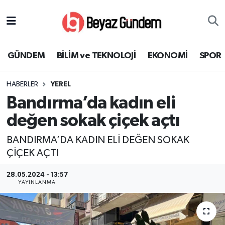
GÜNDEM
Hava Durumu
GÜNDEM
BİLİM ve TEKNOLOJİ
EKONOMİ
SPOR
BİLİM ve TEKNOLOJİ
Trafik Durumu
HABERLER
YEREL
EKONOMİ
Süper Lig Puan Durumu ve Fikstür
Bandırma’da kadın eli
SPOR
Tüm Manşetler
değen sokak çiçek açtı
BANDIRMA’DA KADIN ELİ DEĞEN SOKAK
SAĞLIK
Son Dakika Haberleri
ÇİÇEK AÇTI
EĞİTİM
Haber Arşivi
28.05.2024 - 13:57
YAYINLANMA
KÜLTÜR SANAT
MAGAZİN