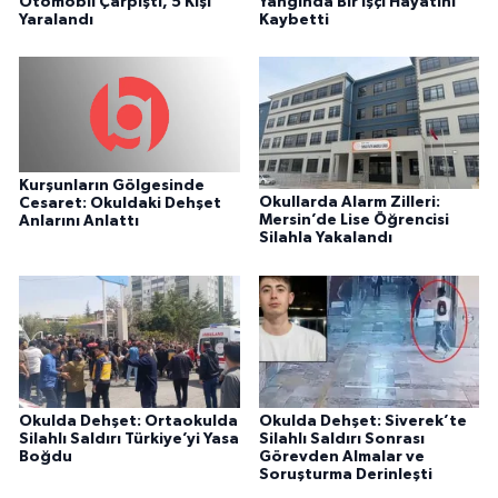
Otomobil Çarpıştı, 5 Kişi
Yangında Bir İşçi Hayatını
Yaralandı
Kaybetti
Kurşunların Gölgesinde
Okullarda Alarm Zilleri:
Cesaret: Okuldaki Dehşet
Mersin’de Lise Öğrencisi
Anlarını Anlattı
Silahla Yakalandı
Okulda Dehşet: Ortaokulda
Okulda Dehşet: Siverek’te
Silahlı Saldırı Türkiye’yi Yasa
Silahlı Saldırı Sonrası
Boğdu
Görevden Almalar ve
Soruşturma Derinleşti