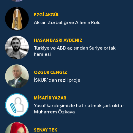
EZGI AKGÜL
Akran Zorbalığı ve Ailenin Rolü
HASAN BASRI AYDENIZ
Türkiye ve ABD açısından Suriye ortak
hamlesi
ÖZGÜR CENGIZ
İŞKUR'dan rezil proje!
MISAFIR YAZAR
Yusuf kardeşimizle hatırlatmak şart oldu -
Muharrem Özkaya
ŞENAY TEK