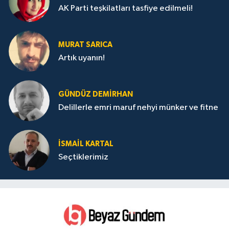
AK Parti teşkilatları tasfiye edilmeli!
MURAT SARICA
Artık uyanın!
GÜNDÜZ DEMIRHAN
Delillerle emri maruf nehyi münker ve fitne
İSMAIL KARTAL
Seçtiklerimiz