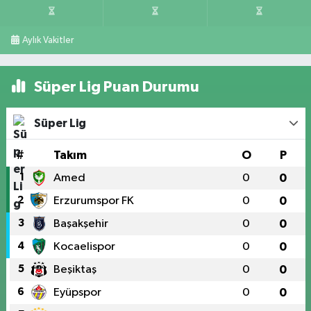
Aylık Vakitler
Süper Lig Puan Durumu
Süper Lig
#
Takım
O
P
1
Amed
0
0
2
Erzurumspor FK
0
0
3
Başakşehir
0
0
4
Kocaelispor
0
0
5
Beşiktaş
0
0
6
Eyüpspor
0
0