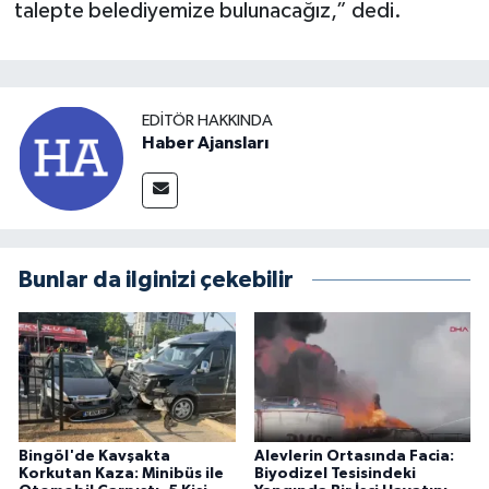
talepte belediyemize bulunacağız,” dedi.
EDITÖR HAKKINDA
Haber Ajansları
Bunlar da ilginizi çekebilir
Bingöl'de Kavşakta
Alevlerin Ortasında Facia:
Korkutan Kaza: Minibüs ile
Biyodizel Tesisindeki