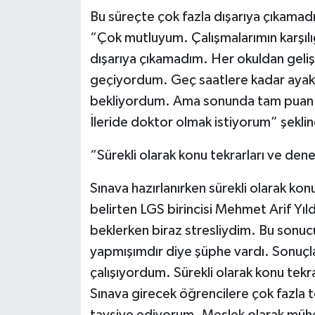
Bu süreçte çok fazla dışarıya çıkamadı
“Çok mutluyum. Çalışmalarımın karşılığ
dışarıya çıkamadım. Her okuldan geli
geçiyordum. Geç saatlere kadar ayakt
bekliyordum. Ama sonunda tam puan 
İleride doktor olmak istiyorum” şekli
“Sürekli olarak konu tekrarları ve den
Sınava hazırlanırken sürekli olarak kon
belirten LGS birincisi Mehmet Arif Yıl
beklerken biraz stresliydim. Bu sonu
yapmışımdır diye şüphe vardı. Sonuçla
çalışıyordum. Sürekli olarak konu tekr
Sınava girecek öğrencilere çok fazla 
tavsiye ediyorum. Meslek olarak müh