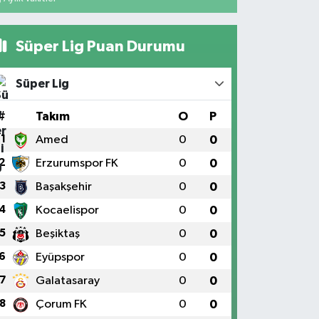
Süper Lig Puan Durumu
Süper Lig
#
Takım
O
P
1
Amed
0
0
2
Erzurumspor FK
0
0
3
Başakşehir
0
0
4
Kocaelispor
0
0
5
Beşiktaş
0
0
6
Eyüpspor
0
0
7
Galatasaray
0
0
8
Çorum FK
0
0