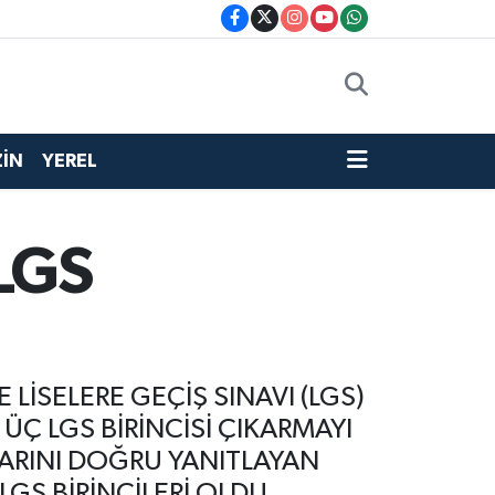
İN
YEREL
 LGS
LİSELERE GEÇİŞ SINAVI (LGS)
ÜÇ LGS BİRİNCİSİ ÇIKARMAYI
ARINI DOĞRU YANITLAYAN
LGS BİRİNCİLERİ OLDU.