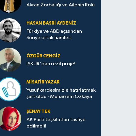
Akran Zorbalığı ve Ailenin Rolü
HASAN BASRI AYDENIZ
Türkiye ve ABD açısından
Suriye ortak hamlesi
ÖZGÜR CENGIZ
İŞKUR'dan rezil proje!
MISAFIR YAZAR
Yusuf kardeşimizle hatırlatmak
şart oldu - Muharrem Özkaya
ŞENAY TEK
AK Parti teşkilatları tasfiye
edilmeli!