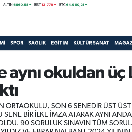
6660.55
13.779
64.960,21
ALTIN
BİST
BTC
Mİ
SPOR
SAĞLIK
EĞİTİM
KÜLTÜR SANAT
MAGAZ
e aynı okuldan üç
ktı
 ORTAOKULU, SON 6 SENEDİR ÜST ÜSTE 
 SENE BİR İLKE İMZA ATARAK AYNI ANDA 
OLDU. 90 SORULUK SINAVIN TÜM SORUL
ILDIZ VE EBRAR NALBANT 2024 YILININ 