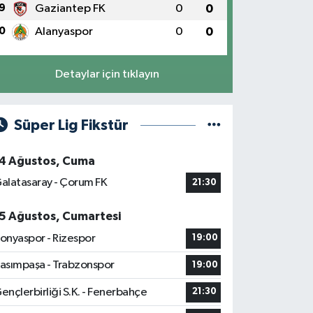
9
Gaziantep FK
0
0
0
Alanyaspor
0
0
Detaylar için tıklayın
Süper Lig Fikstür
4 Ağustos, Cuma
alatasaray - Çorum FK
21:30
5 Ağustos, Cumartesi
onyaspor - Rizespor
19:00
asımpaşa - Trabzonspor
19:00
ençlerbirliği S.K. - Fenerbahçe
21:30