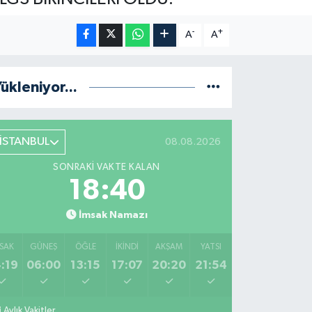
-
+
A
A
ükleniyor...
İSTANBUL
08.08.2026
SONRAKI VAKTE KALAN
18:39
İmsak Namazı
SAK
GÜNEŞ
ÖĞLE
İKINDI
AKŞAM
YATSI
:19
06:00
13:15
17:07
20:20
21:54
Aylık Vakitler