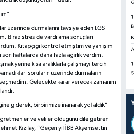
G
dim”
1
B
lar üzerinde durmalarını tavsiye eden LGS
m. Biraz stres de vardı ama sonuçları
B
rdum. Kitapçığı kontrol etmiştim ve yanlışım
A
 son haftalarda daha fazla ağırlık verdim.
mak yerine kısa aralıklarla çalışmayı tercih
1
pamadıkları soruların üzerinde durmalarını
S
k seçmedim. Gelecekte karar verecek zamanım
landı.
ine giderek, birbirimize inanarak yol aldık”
öğretmenler ve veliler olduğunu dile getiren
hmet Kızılay, “Geçen yıl İBB Akşemsettin