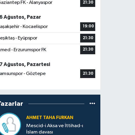
aziantep FK - Alanyaspor
21:30
6 Ağustos, Pazar
aşakşehir - Kocaelispor
19:00
eşiktaş - Eyüpspor
21:30
med - Erzurumspor FK
21:30
7 Ağustos, Pazartesi
amsunspor - Göztepe
21:30
Yazarlar
AHMET TAHA FURKAN
Mescid-i Aksa ve İttihad-ı
İslam davası