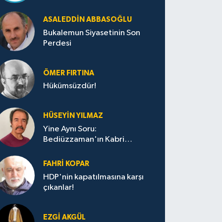
ASALEDDIN ABBASOĞLU
Bukalemun Siyasetinin Son
Perdesi
ÖMER FIRTINA
Hükümsüzdür!
HÜSEYIN YILMAZ
Yine Aynı Soru:
Bediüzzaman'ın Kabri
Nerede?
FAHRI KOPAR
HDP'nin kapatılmasına karşı
çıkanlar!
EZGI AKGÜL