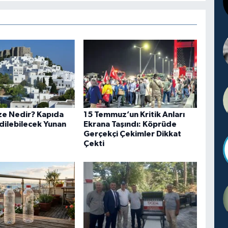
ze Nedir? Kapıda
15 Temmuz’un Kritik Anları
idilebilecek Yunan
Ekrana Taşındı: Köprüde
Gerçekçi Çekimler Dikkat
Çekti