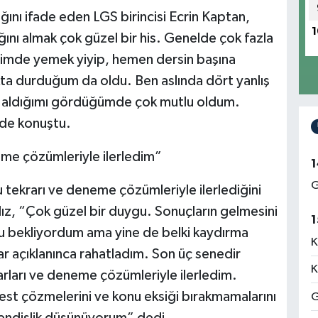
ğını ifade eden LGS birincisi Ecrin Kaptan,
1
ını almak çok güzel bir his. Genelde çok fazla
şimde yemek yiyip, hemen dersin başına
a durduğum da oldu. Ben aslında dört yanlış
aldığımı gördüğümde çok mutlu oldum.
nde konuştu.
eme çözümleriyle ilerledim”
1
G
u tekrarı ve deneme çözümleriyle ilerlediğini
dız, “Çok güzel bir duygu. Sonuçların gelmesini
1
cu bekliyordum ama yine de belki kaydırma
K
r açıklanınca rahatladım. Son üç senedir
K
arları ve deneme çözümleriyle ilerledim.
test çözmelerini ve konu eksiği bırakmamalarını
G
endislik düşünüyorum” dedi.