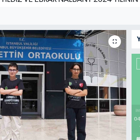
Y
İM
04