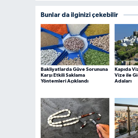
Bunlar da ilginizi çekebilir
Bakliyatlarda Güve Sorununa
Kapıda Vi
Karşı Etkili Saklama
Vize ile G
Yöntemleri Açıklandı
Adaları