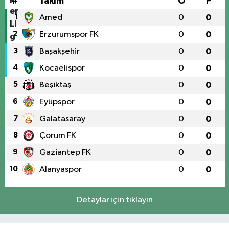
#
Takım
O
P
1
Amed
0
0
2
Erzurumspor FK
0
0
3
Başakşehir
0
0
4
Kocaelispor
0
0
5
Beşiktaş
0
0
6
Eyüpspor
0
0
7
Galatasaray
0
0
8
Çorum FK
0
0
9
Gaziantep FK
0
0
10
Alanyaspor
0
0
Detaylar için tıklayın