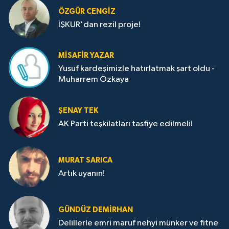
ÖZGÜR CENGIZ
İŞKUR'dan rezil proje!
MISAFIR YAZAR
Yusuf kardeşimizle hatırlatmak şart oldu -
Muharrem Özkaya
ŞENAY TEK
AK Parti teşkilatları tasfiye edilmeli!
MURAT SARICA
Artık uyanın!
GÜNDÜZ DEMIRHAN
Delillerle emri maruf nehyi münker ve fitne