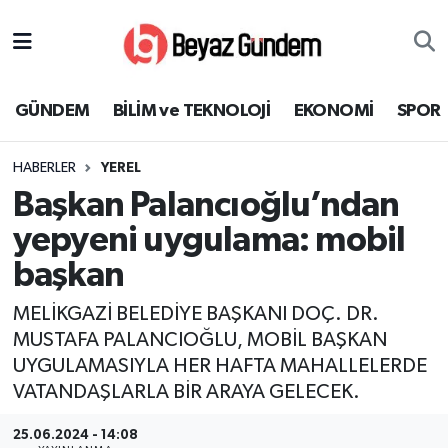
GÜNDEM
Hava Durumu
GÜNDEM
BİLİM ve TEKNOLOJİ
EKONOMİ
SPOR
BİLİM ve TEKNOLOJİ
Trafik Durumu
HABERLER
YEREL
EKONOMİ
Süper Lig Puan Durumu ve Fikstür
Başkan Palancıoğlu’ndan
SPOR
Tüm Manşetler
yepyeni uygulama: mobil
başkan
SAĞLIK
Son Dakika Haberleri
MELİKGAZİ BELEDİYE BAŞKANI DOÇ. DR.
EĞİTİM
Haber Arşivi
MUSTAFA PALANCIOĞLU, MOBİL BAŞKAN
UYGULAMASIYLA HER HAFTA MAHALLELERDE
KÜLTÜR SANAT
VATANDAŞLARLA BİR ARAYA GELECEK.
MAGAZİN
25.06.2024 - 14:08