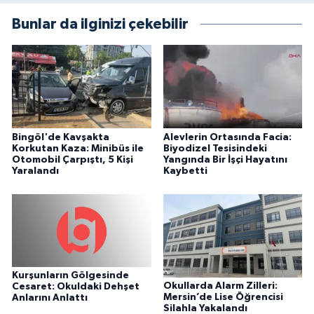
Bunlar da ilginizi çekebilir
Bingöl'de Kavşakta
Alevlerin Ortasında Facia:
Korkutan Kaza: Minibüs ile
Biyodizel Tesisindeki
Otomobil Çarpıştı, 5 Kişi
Yangında Bir İşçi Hayatını
Yaralandı
Kaybetti
Kurşunların Gölgesinde
Okullarda Alarm Zilleri:
Cesaret: Okuldaki Dehşet
Mersin’de Lise Öğrencisi
Anlarını Anlattı
Silahla Yakalandı