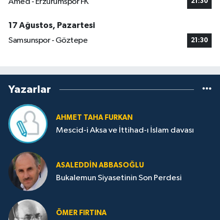
Amed - Erzurumspor FK
21:30
17 Ağustos, Pazartesi
Samsunspor - Göztepe
21:30
Yazarlar
AHMET TAHA FURKAN
Mescid-i Aksa ve İttihad-ı İslam davası
ASALEDDIN ABBASOĞLU
Bukalemun Siyasetinin Son Perdesi
ÖMER FIRTINA