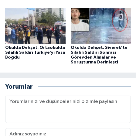
Okulda Dehşet: Ortaokulda
Okulda Dehşet: Siverek’te
Silahlı Saldırı Türkiye’yi Yasa
Silahlı Saldırı Sonrası
Boğdu
Görevden Almalar ve
Soruşturma Derinleşti
Yorumlar