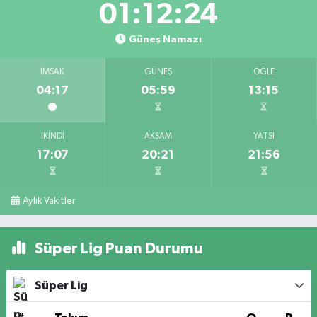
01:12:24
Güneş Namazı
İMSAK
GÜNEŞ
ÖĞLE
04:17
05:59
13:15
İKINDI
AKŞAM
YATSI
17:07
20:21
21:56
Aylık Vakitler
Süper Lig Puan Durumu
Süper Lig