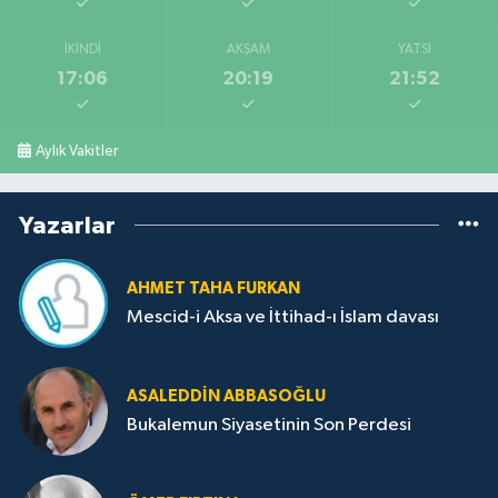
İKINDI
AKŞAM
YATSI
17:06
20:19
21:52
Aylık Vakitler
Yazarlar
AHMET TAHA FURKAN
Mescid-i Aksa ve İttihad-ı İslam davası
ASALEDDIN ABBASOĞLU
Bukalemun Siyasetinin Son Perdesi