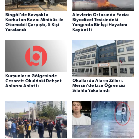
Bingöl'de Kavşakta
Alevlerin Ortasında Facia:
Korkutan Kaza: Minibüs ile
Biyodizel Tesisindeki
Otomobil Çarpıştı, 5 Kişi
Yangında Bir İşçi Hayatını
Yaralandı
Kaybetti
Kurşunların Gölgesinde
Okullarda Alarm Zilleri:
Cesaret: Okuldaki Dehşet
Mersin’de Lise Öğrencisi
Anlarını Anlattı
Silahla Yakalandı