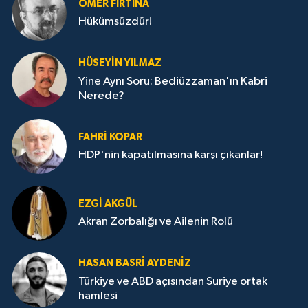
ÖMER FIRTINA
Hükümsüzdür!
HÜSEYIN YILMAZ
Yine Aynı Soru: Bediüzzaman'ın Kabri
Nerede?
FAHRI KOPAR
HDP'nin kapatılmasına karşı çıkanlar!
EZGI AKGÜL
Akran Zorbalığı ve Ailenin Rolü
HASAN BASRI AYDENIZ
Türkiye ve ABD açısından Suriye ortak
hamlesi