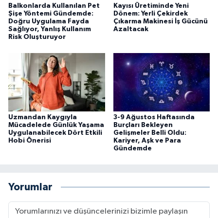
Balkonlarda Kullanılan Pet
Kayısı Üretiminde Yeni
Şişe Yöntemi Gündemde:
Dönem: Yerli Çekirdek
Doğru Uygulama Fayda
Çıkarma Makinesi İş Gücünü
Sağlıyor, Yanlış Kullanım
Azaltacak
Risk Oluşturuyor
Uzmandan Kaygıyla
3-9 Ağustos Haftasında
Mücadelede Günlük Yaşama
Burçları Bekleyen
Uygulanabilecek Dört Etkili
Gelişmeler Belli Oldu:
Hobi Önerisi
Kariyer, Aşk ve Para
Gündemde
Yorumlar