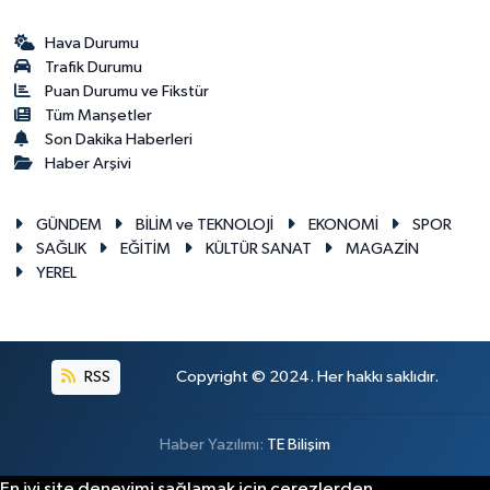
Hava Durumu
Trafik Durumu
Puan Durumu ve Fikstür
Tüm Manşetler
Son Dakika Haberleri
Haber Arşivi
GÜNDEM
BİLİM ve TEKNOLOJİ
EKONOMİ
SPOR
SAĞLIK
EĞİTİM
KÜLTÜR SANAT
MAGAZİN
YEREL
RSS
Copyright © 2024. Her hakkı saklıdır.
Haber Yazılımı:
TE Bilişim
En iyi site deneyimi sağlamak için çerezlerden