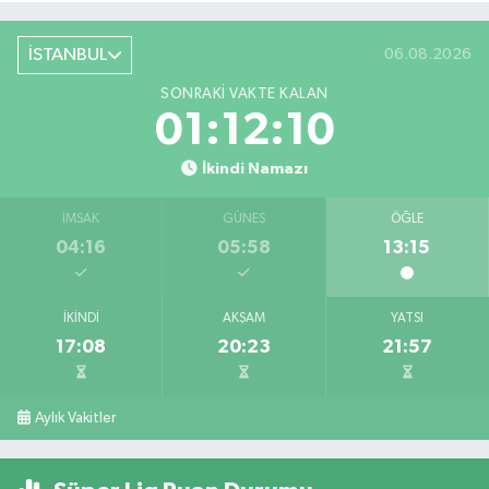
İSTANBUL
06.08.2026
SONRAKI VAKTE KALAN
01:12:09
İkindi Namazı
İMSAK
GÜNEŞ
ÖĞLE
04:16
05:58
13:15
İKINDI
AKŞAM
YATSI
17:08
20:23
21:57
Aylık Vakitler