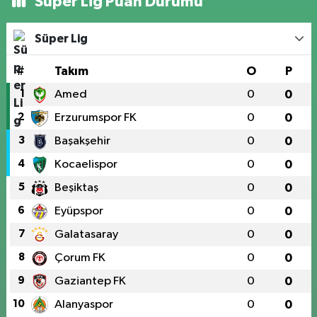
Süper Lig Puan Durumu
Süper Lig
#
Takım
O
P
1
Amed
0
0
2
Erzurumspor FK
0
0
3
Başakşehir
0
0
4
Kocaelispor
0
0
5
Beşiktaş
0
0
6
Eyüpspor
0
0
7
Galatasaray
0
0
8
Çorum FK
0
0
9
Gaziantep FK
0
0
10
Alanyaspor
0
0