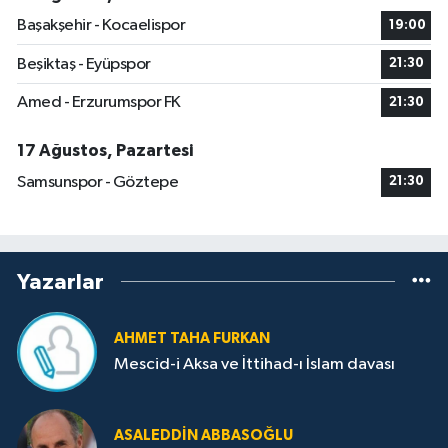
Başakşehir - Kocaelispor
19:00
Beşiktaş - Eyüpspor
21:30
Amed - Erzurumspor FK
21:30
17 Ağustos, Pazartesi
Samsunspor - Göztepe
21:30
Yazarlar
AHMET TAHA FURKAN
Mescid-i Aksa ve İttihad-ı İslam davası
ASALEDDIN ABBASOĞLU