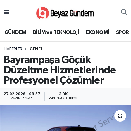
GÜNDEM
Hava Durumu
GÜNDEM
BİLİM ve TEKNOLOJİ
EKONOMİ
SPOR
BİLİM ve TEKNOLOJİ
Trafik Durumu
HABERLER
GENEL
EKONOMİ
Süper Lig Puan Durumu ve Fikstür
Bayrampaşa Göçük
SPOR
Tüm Manşetler
Düzeltme Hizmetlerinde
Profesyonel Çözümler
SAĞLIK
Son Dakika Haberleri
27.02.2026 - 08:57
3 DK
EĞİTİM
Haber Arşivi
YAYINLANMA
OKUNMA SÜRESI
KÜLTÜR SANAT
MAGAZİN