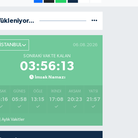
ükleniyor...
İSTANBUL
06.08.2026
SONRAKI VAKTE KALAN
03:56:12
İmsak Namazı
SAK
GÜNEŞ
ÖĞLE
İKINDI
AKŞAM
YATSI
:16
05:58
13:15
17:08
20:23
21:57
Aylık Vakitler