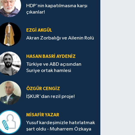
HDP'nin kapatılmasına karşı
çıkanlar!
EZGI AKGÜL
Akran Zorbalığı ve Ailenin Rolü
HASAN BASRI AYDENIZ
Türkiye ve ABD açısından
Suriye ortak hamlesi
ÖZGÜR CENGIZ
İŞKUR'dan rezil proje!
MISAFIR YAZAR
Yusuf kardeşimizle hatırlatmak
şart oldu - Muharrem Özkaya