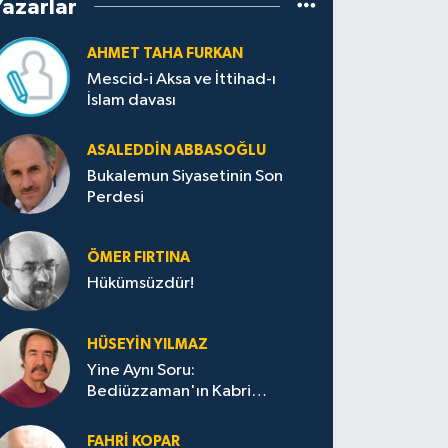
Yazarlar
AHMET TAHA FURKAN
Mescid-i Aksa ve İttihad-ı
İslam davası
ASALEDDIN ABBASOĞLU
Bukalemun Siyasetinin Son
Perdesi
ÖMER FIRTINA
Hükümsüzdür!
HÜSEYIN YILMAZ
Yine Aynı Soru:
Bediüzzaman'ın Kabri
Nerede?
FAHRI KOPAR