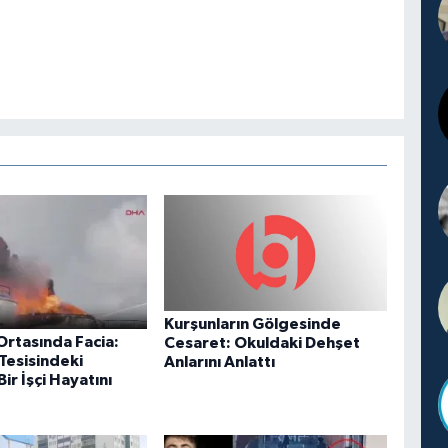
Kurşunların Gölgesinde
Ortasında Facia:
Cesaret: Okuldaki Dehşet
Tesisindeki
Anlarını Anlattı
ir İşçi Hayatını