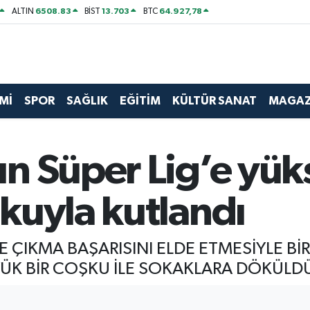
6508.83
13.703
64.927,78
ALTIN
BİST
BTC
Mİ
SPOR
SAĞLIK
EĞİTİM
KÜLTÜR SANAT
MAGAZ
n Süper Lig’e yük
kuyla kutlandı
 ÇIKMA BAŞARISINI ELDE ETMESİYLE Bİ
ÜK BİR COŞKU İLE SOKAKLARA DÖKÜLD