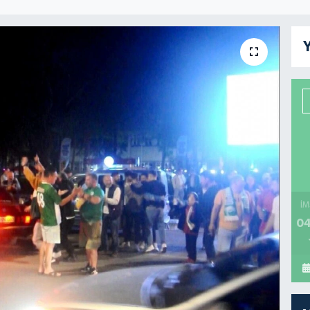
Y
İM
04