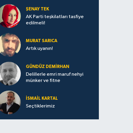
ŞENAY TEK
AK Parti teşkilatları tasfiye
edilmeli!
MURAT SARICA
Artık uyanın!
GÜNDÜZ DEMIRHAN
Delillerle emri maruf nehyi
münker ve fitne
İSMAIL KARTAL
Seçtiklerimiz