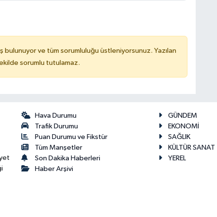
ş bulunuyor ve tüm sorumluluğu üstleniyorsunuz. Yazılan
kilde sorumlu tutulamaz.
Hava Durumu
GÜNDEM
Trafik Durumu
EKONOMİ
Puan Durumu ve Fikstür
SAĞLIK
Tüm Manşetler
KÜLTÜR SANAT
yet
Son Dakika Haberleri
YEREL
i
Haber Arşivi