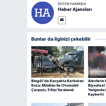
EDITÖR HAKKINDA
Haber Ajansları
Bunlar da ilginizi çekebilir
Bingöl'de Kavşakta Korkutan
Alevlerin 
Kaza: Minibüs ile Otomobil
Biyodizel 
Çarpıştı, 5 Kişi Yaralandı
Yangında B
Kaybetti