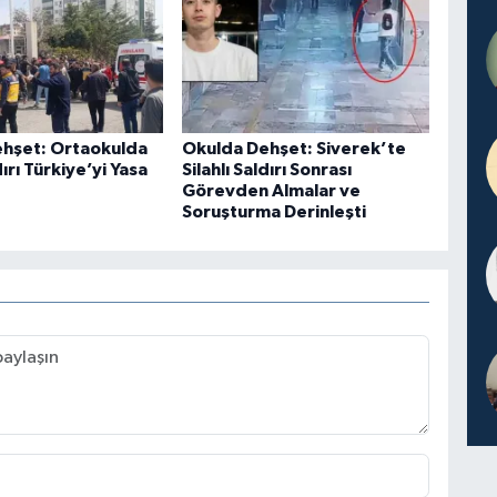
hşet: Ortaokulda
Okulda Dehşet: Siverek’te
dırı Türkiye’yi Yasa
Silahlı Saldırı Sonrası
Görevden Almalar ve
Soruşturma Derinleşti