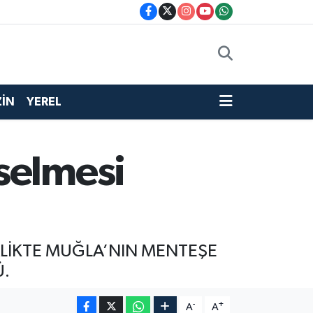
İN
YEREL
selmesi
RLİKTE MUĞLA’NIN MENTEŞE
Ü.
-
+
A
A