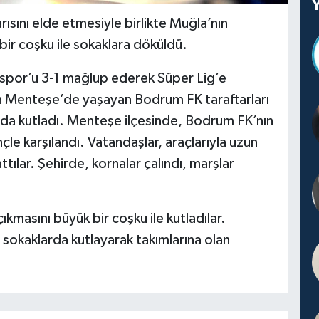
sını elde etmesiyle birlikte Muğla’nın
ir coşku ile sokaklara döküldü.
aspor’u 3-1 mağlup ederek Süper Lig’e
an Menteşe’de yaşayan Bodrum FK taraftarları
arda kutladı. Menteşe ilçesinde, Bodrum FK’nın
le karşılandı. Vatandaşlar, araçlarıyla uzun
tılar. Şehirde, kornalar çalındı, marşlar
kmasını büyük bir coşku ile kutladılar.
re sokaklarda kutlayarak takımlarına olan