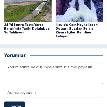
25 Yıl Sonra Taştı: Yarseli
Ilısu’da Kışın Heykelleşen
Barajı’nda Tarihi Doluluk ve
Doğası: Buzdan Şelale
Su Tahliyesi
Ziyaretçileri Kendine
Çekiyor
Yorumlar
Gönder