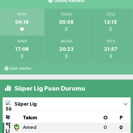
Güneş Namazı
İMSAK
GÜNEŞ
ÖĞLE
04:16
05:58
13:15
İKINDI
AKŞAM
YATSI
17:08
20:23
21:57
Aylık Vakitler
Süper Lig Puan Durumu
Süper Lig
#
Takım
O
P
1
Amed
0
0