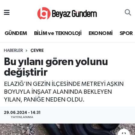
GÜNDEM
Hava Durumu
GÜNDEM
BİLİM ve TEKNOLOJİ
EKONOMİ
SPOR
BİLİM ve TEKNOLOJİ
Trafik Durumu
HABERLER
ÇEVRE
EKONOMİ
Süper Lig Puan Durumu ve Fikstür
Bu yılanı gören yolunu
SPOR
Tüm Manşetler
değiştirir
ELAZIĞ’IN GEZİN İLÇESİNDE METREYİ AŞKIN
SAĞLIK
Son Dakika Haberleri
BOYUYLA İNŞAAT ALANINDA BEKLEYEN
YILAN, PANİĞE NEDEN OLDU.
EĞİTİM
Haber Arşivi
29.06.2024 - 14:31
KÜLTÜR SANAT
YAYINLANMA
MAGAZİN