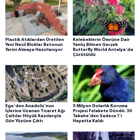
Plastik Atıklardan Üretilen
Kelebeklerin Ömrüne Dair
Yeni Nesil Bloklar Betonun
Yanlış Bilinen Gerçek
Yerini Almaya Hazırlanıyor
Butterfly World Antalya'da
Çürütüldü
Ege'den Anadolu'nun
5 Milyon Dolarlık Koruma
İçlerine Uzanan Ticaret Ağı
Projesi Felakete Döndü: 30
Çaltılar Höyük Kazılarıyla
Takahe’den Sadece 1’i
Gün Yüzüne Çıktı
Hayatta Kaldı