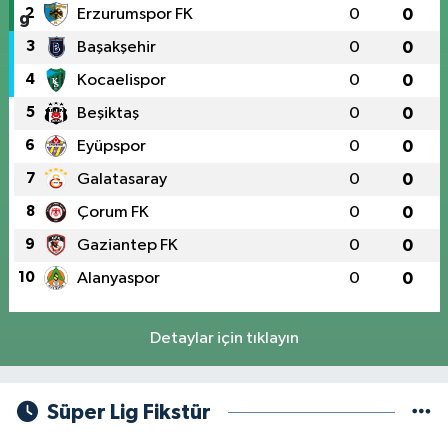
2
Erzurumspor FK
0
0
3
Başakşehir
0
0
4
Kocaelispor
0
0
5
Beşiktaş
0
0
6
Eyüpspor
0
0
7
Galatasaray
0
0
8
Çorum FK
0
0
9
Gaziantep FK
0
0
10
Alanyaspor
0
0
Detaylar için tıklayın
Süper Lig Fikstür