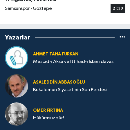
Samsunspor - Göztepe
21:30
Yazarlar
AHMET TAHA FURKAN
Mescid-i Aksa ve İttihad-ı İslam davası
ASALEDDIN ABBASOĞLU
Bukalemun Siyasetinin Son Perdesi
ÖMER FIRTINA
Hükümsüzdür!