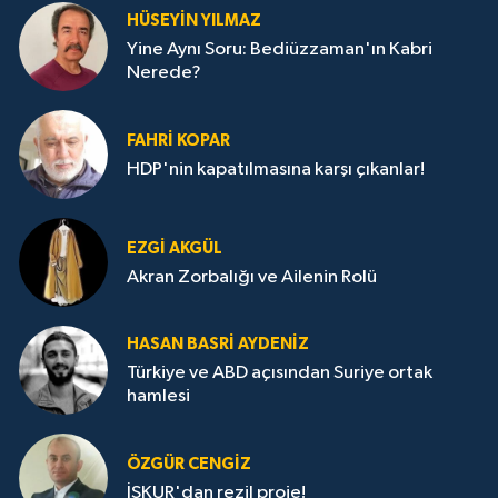
HÜSEYIN YILMAZ
Yine Aynı Soru: Bediüzzaman'ın Kabri
Nerede?
FAHRI KOPAR
HDP'nin kapatılmasına karşı çıkanlar!
EZGI AKGÜL
Akran Zorbalığı ve Ailenin Rolü
HASAN BASRI AYDENIZ
Türkiye ve ABD açısından Suriye ortak
hamlesi
ÖZGÜR CENGIZ
İŞKUR'dan rezil proje!