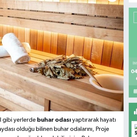
İM
04
l gibi yerlerde
buhar odası
yaptırarak hayatı
faydası olduğu bilinen buhar odalarını, Proje