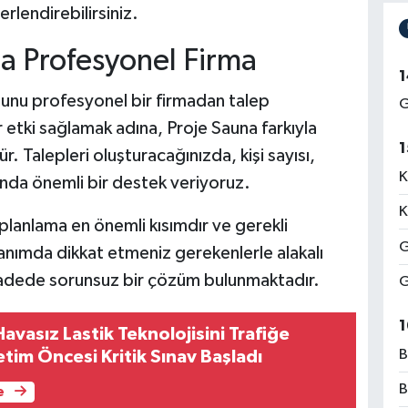
rlendirebilirsiniz.
a Profesyonel Firma
1
bunu profesyonel bir firmadan talep
G
 etki sağlamak adına, Proje Sauna farkıyla
1
 Talepleri oluşturacağınızda, kişi sayısı,
K
nda önemli bir destek veriyoruz.
K
n planlama en önemli kısımdır ve gerekli
G
lanımda dikkat etmeniz gerekenlerle alakalı
vadede sorunsuz bir çözüm bulunmaktadır.
G
1
vasız Lastik Teknolojisini Trafiğe
B
retim Öncesi Kritik Sınav Başladı
B
e