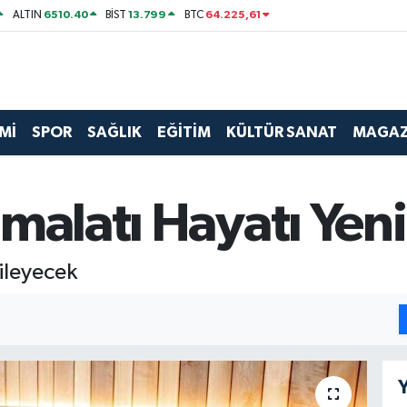
6510.40
13.799
64.225,61
ALTIN
BİST
BTC
Mİ
SPOR
SAĞLIK
EĞİTİM
KÜLTÜR SANAT
MAGAZ
malatı Hayatı Yen
ileyecek
Y