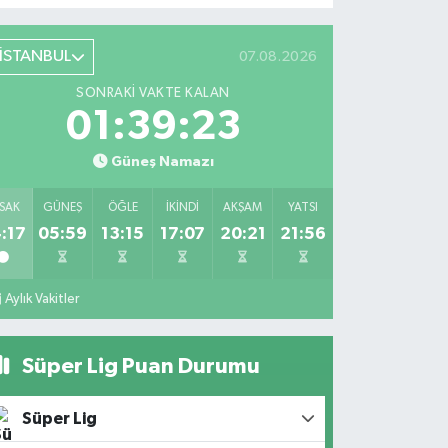
İSTANBUL
07.08.2026
SONRAKI VAKTE KALAN
01:39:22
Güneş Namazı
SAK
GÜNEŞ
ÖĞLE
İKINDI
AKŞAM
YATSI
:17
05:59
13:15
17:07
20:21
21:56
Aylık Vakitler
Süper Lig Puan Durumu
Süper Lig