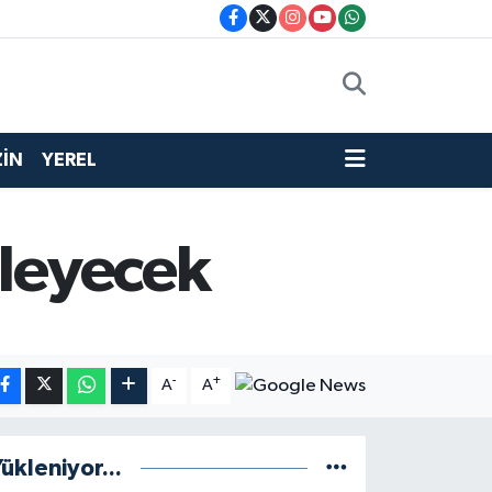
İN
YEREL
ileyecek
-
+
A
A
ükleniyor...