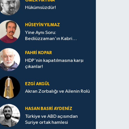
ÖMER FIRTINA
Hükümsüzdür!
HÜSEYIN YILMAZ
Yine Aynı Soru:
Bediüzzaman'ın Kabri
Nerede?
FAHRI KOPAR
HDP'nin kapatılmasına karşı
çıkanlar!
EZGI AKGÜL
Akran Zorbalığı ve Ailenin Rolü
HASAN BASRI AYDENIZ
Türkiye ve ABD açısından
Suriye ortak hamlesi