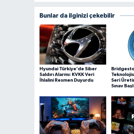
Bunlar da ilginizi çekebilir
Hyundai Türkiye’de Siber
Bridgesto
Saldırı Alarmı: KVKK Veri
Teknolojis
İhlalini Resmen Duyurdu
Seri Üreti
Sınav Başl