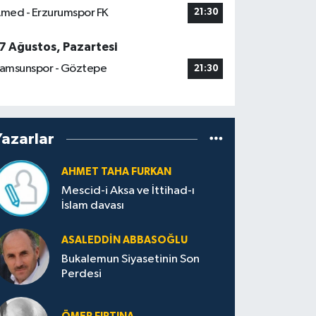
med - Erzurumspor FK
21:30
7 Ağustos, Pazartesi
amsunspor - Göztepe
21:30
Yazarlar
AHMET TAHA FURKAN
Mescid-i Aksa ve İttihad-ı
İslam davası
ASALEDDIN ABBASOĞLU
Bukalemun Siyasetinin Son
Perdesi