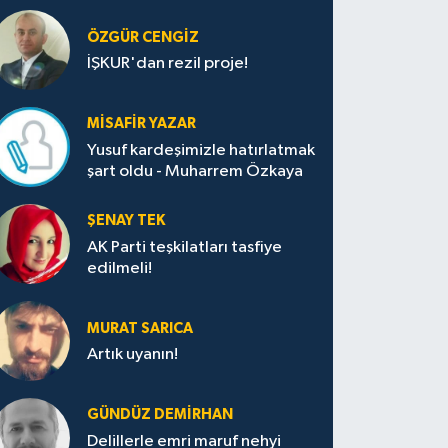
ÖZGÜR CENGIZ
İŞKUR'dan rezil proje!
MISAFIR YAZAR
Yusuf kardeşimizle hatırlatmak
şart oldu - Muharrem Özkaya
ŞENAY TEK
AK Parti teşkilatları tasfiye
edilmeli!
MURAT SARICA
Artık uyanın!
GÜNDÜZ DEMIRHAN
Delillerle emri maruf nehyi