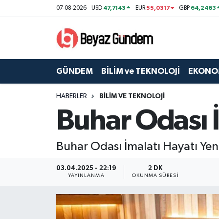
47,7143
55,0317
64,2463
07-08-2026
USD
EUR
GBP
GÜNDEM
Hava Durumu
BİLİM ve TEKNOLOJİ
Trafik Durumu
GÜNDEM
BİLİM ve TEKNOLOJİ
EKONO
EKONOMİ
Süper Lig Puan Durumu ve Fikstür
HABERLER
BİLİM VE TEKNOLOJİ
Buhar Odası İ
SPOR
Tüm Manşetler
SAĞLIK
Son Dakika Haberleri
Buhar Odası İmalatı Hayatı Yen
EĞİTİM
Haber Arşivi
03.04.2025 - 22:19
2 DK
YAYINLANMA
OKUNMA SÜRESI
KÜLTÜR SANAT
MAGAZİN