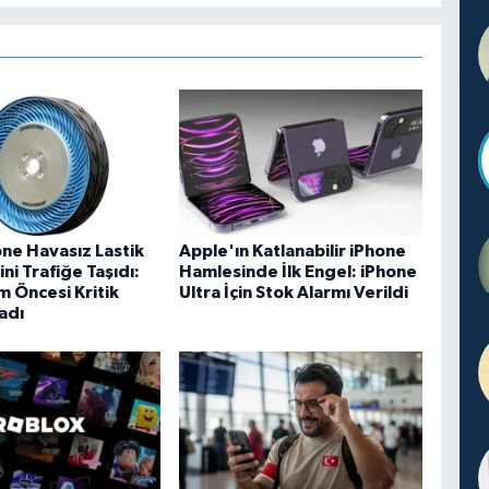
ne Havasız Lastik
Apple'ın Katlanabilir iPhone
ini Trafiğe Taşıdı:
Hamlesinde İlk Engel: iPhone
m Öncesi Kritik
Ultra İçin Stok Alarmı Verildi
adı