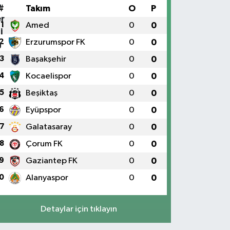
#
Takım
O
P
1
Amed
0
0
2
Erzurumspor FK
0
0
3
Başakşehir
0
0
4
Kocaelispor
0
0
5
Beşiktaş
0
0
6
Eyüpspor
0
0
7
Galatasaray
0
0
8
Çorum FK
0
0
9
Gaziantep FK
0
0
0
Alanyaspor
0
0
Detaylar için tıklayın