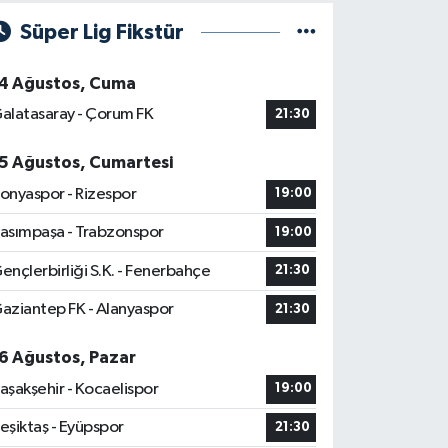
Süper Lig Fikstür
4 Ağustos, Cuma
alatasaray - Çorum FK
21:30
5 Ağustos, Cumartesi
onyaspor - Rizespor
19:00
asımpaşa - Trabzonspor
19:00
ençlerbirliği S.K. - Fenerbahçe
21:30
aziantep FK - Alanyaspor
21:30
6 Ağustos, Pazar
aşakşehir - Kocaelispor
19:00
eşiktaş - Eyüpspor
21:30