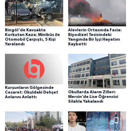
Bingöl'de Kavşakta
Alevlerin Ortasında Facia:
Korkutan Kaza: Minibüs ile
Biyodizel Tesisindeki
Otomobil Çarpıştı, 5 Kişi
Yangında Bir İşçi Hayatını
Yaralandı
Kaybetti
Kurşunların Gölgesinde
Okullarda Alarm Zilleri:
Cesaret: Okuldaki Dehşet
Mersin’de Lise Öğrencisi
Anlarını Anlattı
Silahla Yakalandı