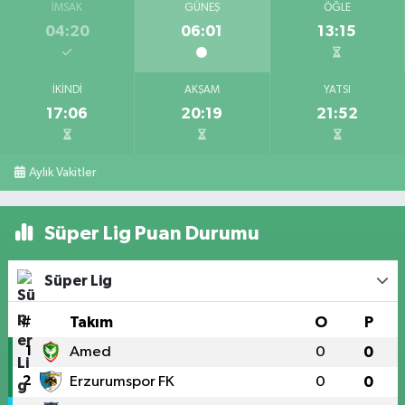
İMSAK
GÜNEŞ
ÖĞLE
04:20
06:01
13:15
İKINDI
AKŞAM
YATSI
17:06
20:19
21:52
Aylık Vakitler
Süper Lig Puan Durumu
Süper Lig
#
Takım
O
P
1
Amed
0
0
2
Erzurumspor FK
0
0