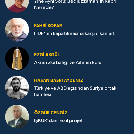
Yine Aynı Soru: Bediüzzaman'ın Kabri
Nerede?
FAHRI KOPAR
HDP'nin kapatılmasına karşı çıkanlar!
EZGI AKGÜL
Akran Zorbalığı ve Ailenin Rolü
HASAN BASRI AYDENIZ
Türkiye ve ABD açısından Suriye ortak
hamlesi
ÖZGÜR CENGIZ
İŞKUR'dan rezil proje!