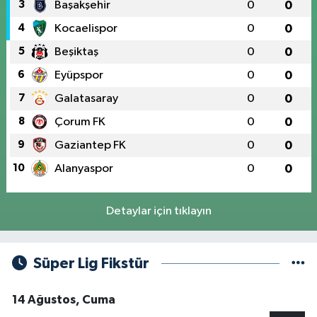
3
Başakşehir
0
0
4
Kocaelispor
0
0
5
Beşiktaş
0
0
6
Eyüpspor
0
0
7
Galatasaray
0
0
8
Çorum FK
0
0
9
Gaziantep FK
0
0
10
Alanyaspor
0
0
Detaylar için tıklayın
Süper Lig Fikstür
14 Ağustos, Cuma