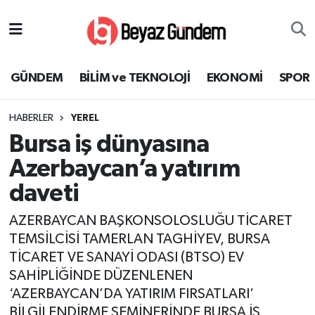
GÜNDEM
Hava Durumu
GÜNDEM
BİLİM ve TEKNOLOJİ
EKONOMİ
SPOR
BİLİM ve TEKNOLOJİ
Trafik Durumu
HABERLER
YEREL
EKONOMİ
Süper Lig Puan Durumu ve Fikstür
Bursa iş dünyasına
SPOR
Tüm Manşetler
Azerbaycan’a yatırım
daveti
SAĞLIK
Son Dakika Haberleri
AZERBAYCAN BAŞKONSOLOSLUĞU TİCARET
EĞİTİM
Haber Arşivi
TEMSİLCİSİ TAMERLAN TAGHİYEV, BURSA
TİCARET VE SANAYİ ODASI (BTSO) EV
KÜLTÜR SANAT
SAHİPLİĞİNDE DÜZENLENEN
‘AZERBAYCAN’DA YATIRIM FIRSATLARI’
MAGAZİN
BİLGİLENDİRME SEMİNERİNDE BURSA İŞ