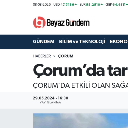
47,7436
55,2510
64,4811
08-08-2026
USD
EUR
GBP
GÜNDEM
Hava Durumu
BİLİM ve TEKNOLOJİ
Trafik Durumu
GÜNDEM
BİLİM ve TEKNOLOJİ
EKONO
EKONOMİ
Süper Lig Puan Durumu ve Fikstür
HABERLER
ÇORUM
Çorum’da tarı
SPOR
Tüm Manşetler
SAĞLIK
Son Dakika Haberleri
ÇORUM’DA ETKİLİ OLAN SAĞA
EĞİTİM
Haber Arşivi
29.05.2024 - 16:30
YAYINLANMA
KÜLTÜR SANAT
MAGAZİN