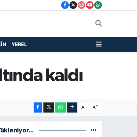
İN
YEREL
ltında kaldı
-
+
A
A
ükleniyor...