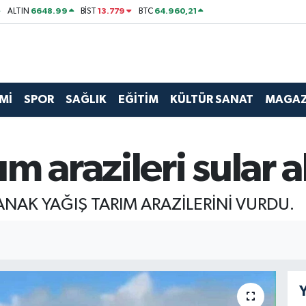
6648.99
13.779
64.960,21
ALTIN
BİST
BTC
Mİ
SPOR
SAĞLIK
EĞİTİM
KÜLTÜR SANAT
MAGAZ
m arazileri sular a
NAK YAĞIŞ TARIM ARAZİLERİNİ VURDU.
Y