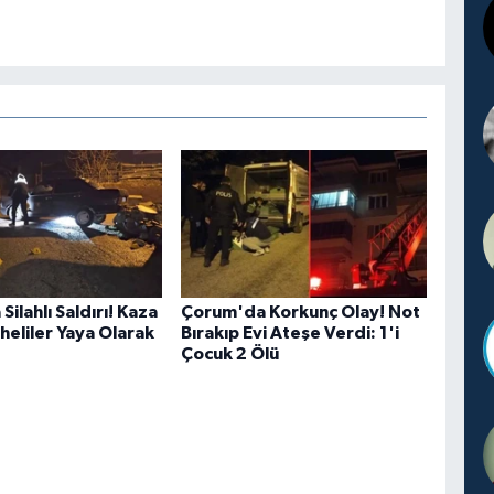
ilahlı Saldırı! Kaza
Çorum'da Korkunç Olay! Not
heliler Yaya Olarak
Bırakıp Evi Ateşe Verdi: 1'i
Çocuk 2 Ölü