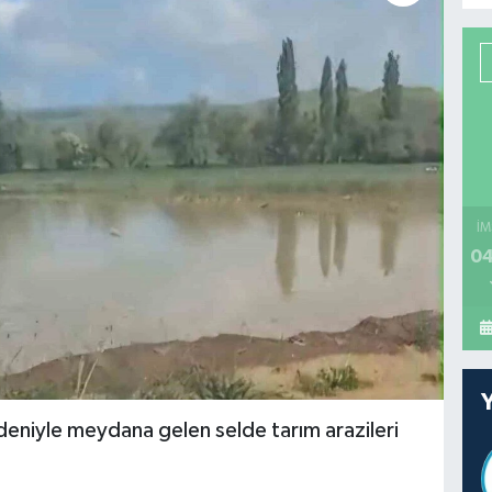
İM
04
eniyle meydana gelen selde tarım arazileri