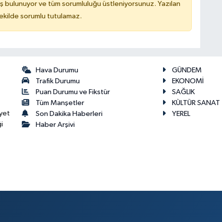
ş bulunuyor ve tüm sorumluluğu üstleniyorsunuz. Yazılan
kilde sorumlu tutulamaz.
Hava Durumu
GÜNDEM
Trafik Durumu
EKONOMİ
Puan Durumu ve Fikstür
SAĞLIK
Tüm Manşetler
KÜLTÜR SANAT
yet
Son Dakika Haberleri
YEREL
i
Haber Arşivi