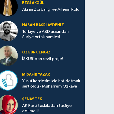
EZGI AKGÜL
Akran Zorbalığı ve Ailenin Rolü
HASAN BASRI AYDENIZ
Türkiye ve ABD açısından
Suriye ortak hamlesi
ÖZGÜR CENGIZ
İŞKUR'dan rezil proje!
MISAFIR YAZAR
Yusuf kardeşimizle hatırlatmak
şart oldu - Muharrem Özkaya
ŞENAY TEK
AK Parti teşkilatları tasfiye
edilmeli!