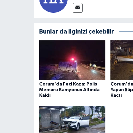
Bunlar da ilginizi çekebilir
Çorum'da Feci Kaza: Polis
Çorum'da S
Memuru Kamyonun Altında
Yapan Şüp
Kaldı
Kaçtı