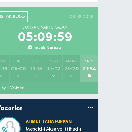
İSTANBUL
08.08.2026
SONRAKI VAKTE KALAN
05:09:58
İmsak Namazı
SAK
GÜNEŞ
ÖĞLE
İKINDI
AKŞAM
YATSI
:19
06:00
13:15
17:07
20:20
21:54
Aylık Vakitler
Yazarlar
AHMET TAHA FURKAN
Mescid-i Aksa ve İttihad-ı