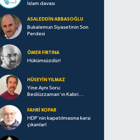
İslam davası
ASALEDDIN ABBASOĞLU
Bukalemun Siyasetinin Son
Perdesi
ÖMER FIRTINA
Hükümsüzdür!
HÜSEYIN YILMAZ
Yine Aynı Soru:
Bediüzzaman'ın Kabri
Nerede?
FAHRI KOPAR
HDP'nin kapatılmasına karşı
çıkanlar!