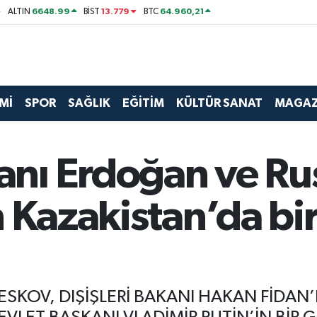
6648.99
13.779
64.960,21
ALTIN
BİST
BTC
Mİ
SPOR
SAĞLIK
EĞİTİM
KÜLTÜR SANAT
MAGAZ
nı Erdoğan ve Rus
 Kazakistan’da bir
ESKOV, DIŞİŞLERİ BAKANI HAKAN FİDA