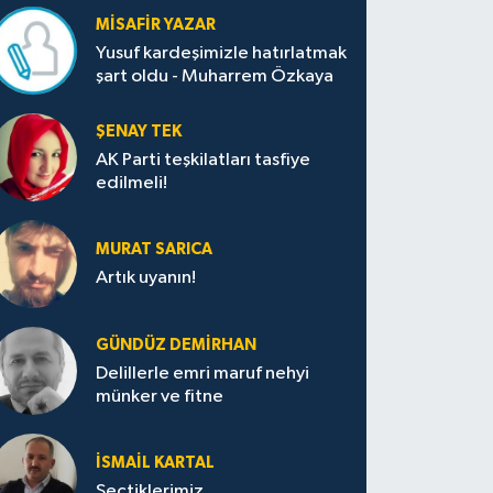
MISAFIR YAZAR
Yusuf kardeşimizle hatırlatmak
şart oldu - Muharrem Özkaya
ŞENAY TEK
AK Parti teşkilatları tasfiye
edilmeli!
MURAT SARICA
Artık uyanın!
GÜNDÜZ DEMIRHAN
Delillerle emri maruf nehyi
münker ve fitne
İSMAIL KARTAL
Seçtiklerimiz