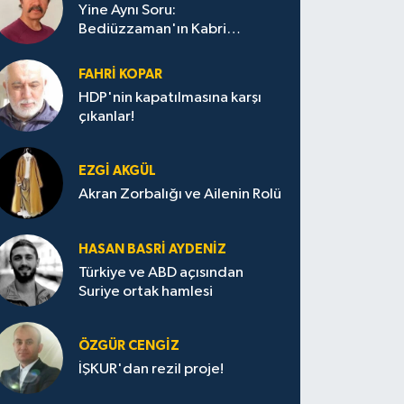
Yine Aynı Soru:
Bediüzzaman'ın Kabri
Nerede?
FAHRI KOPAR
HDP'nin kapatılmasına karşı
çıkanlar!
EZGI AKGÜL
Akran Zorbalığı ve Ailenin Rolü
HASAN BASRI AYDENIZ
Türkiye ve ABD açısından
Suriye ortak hamlesi
ÖZGÜR CENGIZ
İŞKUR'dan rezil proje!