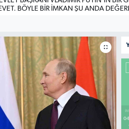
EVLET BAŞKANI VLADİMİR PUTİN’İN BİR
EVET. BÖYLE BİR İMKAN ŞU ANDA DEĞERL
Y
İM
04