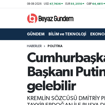
47,7436
55,2510
64,4811
08-08-2026
USD
EUR
GBP
GÜNDEM
Hava Durumu
BİLİM ve TEKNOLOJİ
Trafik Durumu
GÜNDEM
BİLİM ve TEKNOLOJİ
EKONO
EKONOMİ
Süper Lig Puan Durumu ve Fikstür
HABERLER
POLİTİKA
Cumhurbaşka
SPOR
Tüm Manşetler
SAĞLIK
Son Dakika Haberleri
Başkanı Putin
EĞİTİM
Haber Arşivi
gelebilir
KÜLTÜR SANAT
KREMLİN SÖZCÜSÜ DMİTRİY P
MAGAZİN