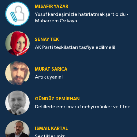
MISAFIR YAZAR
Yusuf kardeşimizle hatırlatmak şart oldu -
Muharrem Özkaya
ŞENAY TEK
AK Parti teşkilatları tasfiye edilmeli!
MURAT SARICA
Artık uyanın!
GÜNDÜZ DEMIRHAN
Delillerle emri maruf nehyi münker ve fitne
İSMAIL KARTAL
Seçtiklerimiz