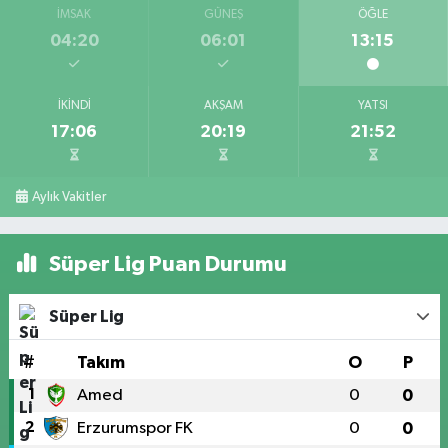
İMSAK
GÜNEŞ
ÖĞLE
04:20
06:01
13:15
İKINDI
AKŞAM
YATSI
17:06
20:19
21:52
Aylık Vakitler
Süper Lig Puan Durumu
Süper Lig
#
Takım
O
P
1
Amed
0
0
2
Erzurumspor FK
0
0