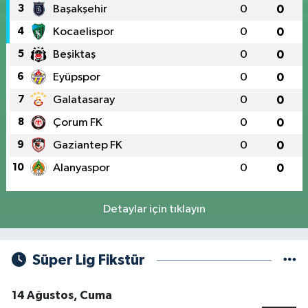
3
Başakşehir
0
0
4
Kocaelispor
0
0
5
Beşiktaş
0
0
6
Eyüpspor
0
0
7
Galatasaray
0
0
8
Çorum FK
0
0
9
Gaziantep FK
0
0
10
Alanyaspor
0
0
Detaylar için tıklayın
Süper Lig Fikstür
14 Ağustos, Cuma