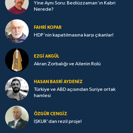
Yine Aynı Soru: Bediüzzaman'ın Kabri
Nerede?
FAHRI KOPAR
HDP'nin kapatılmasına karşı çıkanlar!
EZGI AKGÜL
Akran Zorbalığı ve Ailenin Rolü
HASAN BASRI AYDENIZ
Türkiye ve ABD açısından Suriye ortak
hamlesi
ÖZGÜR CENGIZ
İŞKUR'dan rezil proje!