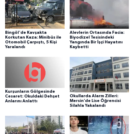
Bingöl'de Kavşakta
Alevlerin Ortasında Facia:
Korkutan Kaza: Minibüs ile
Biyodizel Tesisindeki
Otomobil Çarpıştı, 5 Kişi
Yangında Bir İşçi Hayatını
Yaralandı
Kaybetti
Kurşunların Gölgesinde
Okullarda Alarm Zilleri:
Cesaret: Okuldaki Dehşet
Mersin’de Lise Öğrencisi
Anlarını Anlattı
Silahla Yakalandı