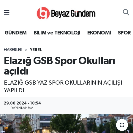
GÜNDEM
Hava Durumu
GÜNDEM
BİLİM ve TEKNOLOJİ
EKONOMİ
SPOR
BİLİM ve TEKNOLOJİ
Trafik Durumu
HABERLER
YEREL
EKONOMİ
Süper Lig Puan Durumu ve Fikstür
Elazığ GSB Spor Okulları
SPOR
Tüm Manşetler
açıldı
ELAZIĞ GSB YAZ SPOR OKULLARININ AÇILIŞI
SAĞLIK
Son Dakika Haberleri
YAPILDI
EĞİTİM
Haber Arşivi
29.06.2024 - 10:54
YAYINLANMA
KÜLTÜR SANAT
MAGAZİN