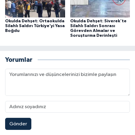
Okulda Dehşet: Ortaokulda
Okulda Dehşet: Siverek’te
Silahlı Saldırı Türkiye’yi Yasa
Silahlı Saldırı Sonrası
Boğdu
Görevden Almalar ve
Soruşturma Derinleşti
Yorumlar
Gönder