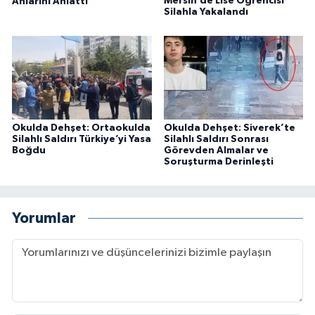
Mersin’de Lise Öğrencisi
Anlarını Anlattı
Silahla Yakalandı
Okulda Dehşet: Ortaokulda
Okulda Dehşet: Siverek’te
Silahlı Saldırı Türkiye’yi Yasa
Silahlı Saldırı Sonrası
Boğdu
Görevden Almalar ve
Soruşturma Derinleşti
Yorumlar