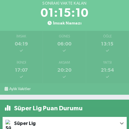
SONRAKI VAKTE KALAN
01:15:09
İmsak Namazı
İMSAK
GÜNEŞ
ÖĞLE
04:19
06:00
13:15
İKINDI
AKŞAM
YATSI
17:07
20:20
21:54
Aylık Vakitler
Süper Lig Puan Durumu
Süper Lig