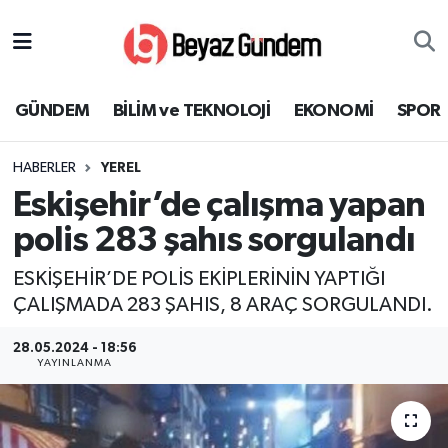
GÜNDEM
Hava Durumu
GÜNDEM
BİLİM ve TEKNOLOJİ
EKONOMİ
SPOR
BİLİM ve TEKNOLOJİ
Trafik Durumu
HABERLER
YEREL
EKONOMİ
Süper Lig Puan Durumu ve Fikstür
Eskişehir’de çalışma yapan
SPOR
Tüm Manşetler
polis 283 şahıs sorgulandı
ESKİŞEHİR’DE POLİS EKİPLERİNİN YAPTIĞI
SAĞLIK
Son Dakika Haberleri
ÇALIŞMADA 283 ŞAHIS, 8 ARAÇ SORGULANDI.
EĞİTİM
Haber Arşivi
28.05.2024 - 18:56
YAYINLANMA
KÜLTÜR SANAT
MAGAZİN