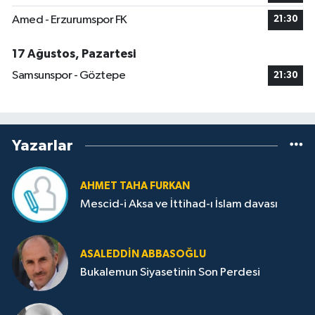
Amed - Erzurumspor FK
21:30
17 Ağustos, Pazartesi
Samsunspor - Göztepe
21:30
Yazarlar
AHMET TAHA FURKAN
Mescid-i Aksa ve İttihad-ı İslam davası
ASALEDDIN ABBASOĞLU
Bukalemun Siyasetinin Son Perdesi