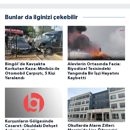
Bunlar da ilginizi çekebilir
Bingöl'de Kavşakta
Alevlerin Ortasında Facia:
Korkutan Kaza: Minibüs ile
Biyodizel Tesisindeki
Otomobil Çarpıştı, 5 Kişi
Yangında Bir İşçi Hayatını
Yaralandı
Kaybetti
Kurşunların Gölgesinde
Okullarda Alarm Zilleri:
Cesaret: Okuldaki Dehşet