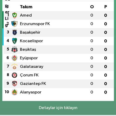
#
Takım
O
P
1
Amed
0
0
2
Erzurumspor FK
0
0
3
Başakşehir
0
0
4
Kocaelispor
0
0
5
Beşiktaş
0
0
6
Eyüpspor
0
0
7
Galatasaray
0
0
8
Çorum FK
0
0
9
Gaziantep FK
0
0
10
Alanyaspor
0
0
Detaylar için tıklayın