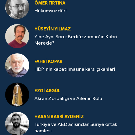
ÖMER FIRTINA
Hükümsüzdür!
HÜSEYIN YILMAZ
Yine Aynı Soru: Bediüzzaman'ın Kabri
Nerede?
FAHRI KOPAR
HDP'nin kapatılmasına karşı çıkanlar!
EZGI AKGÜL
Akran Zorbalığı ve Ailenin Rolü
HASAN BASRI AYDENIZ
Türkiye ve ABD açısından Suriye ortak
hamlesi