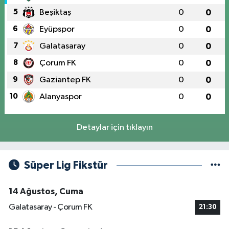
5
Beşiktaş
0
0
6
Eyüpspor
0
0
7
Galatasaray
0
0
8
Çorum FK
0
0
9
Gaziantep FK
0
0
10
Alanyaspor
0
0
Detaylar için tıklayın
Süper Lig Fikstür
14 Ağustos, Cuma
Galatasaray - Çorum FK
21:30