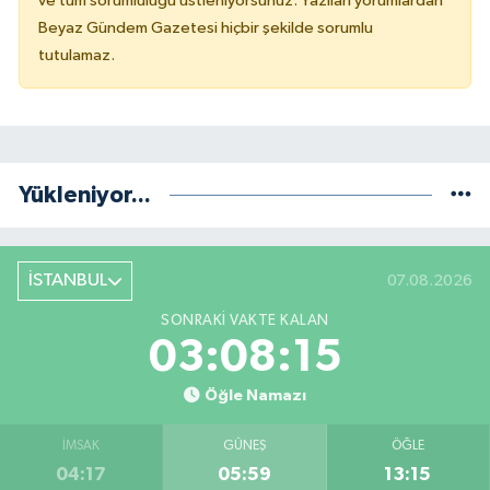
ve tüm sorumluluğu üstleniyorsunuz. Yazılan yorumlardan
Beyaz Gündem Gazetesi hiçbir şekilde sorumlu
tutulamaz.
Yükleniyor...
İSTANBUL
07.08.2026
SONRAKI VAKTE KALAN
03:08:15
Öğle Namazı
İMSAK
GÜNEŞ
ÖĞLE
04:17
05:59
13:15