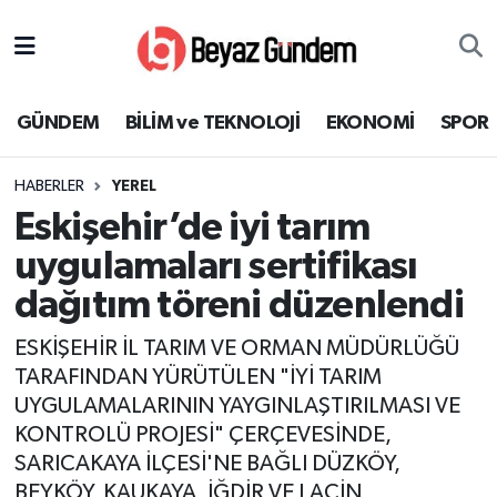
GÜNDEM
Hava Durumu
GÜNDEM
BİLİM ve TEKNOLOJİ
EKONOMİ
SPOR
BİLİM ve TEKNOLOJİ
Trafik Durumu
HABERLER
YEREL
EKONOMİ
Süper Lig Puan Durumu ve Fikstür
Eskişehir’de iyi tarım
SPOR
Tüm Manşetler
uygulamaları sertifikası
dağıtım töreni düzenlendi
SAĞLIK
Son Dakika Haberleri
ESKİŞEHİR İL TARIM VE ORMAN MÜDÜRLÜĞÜ
EĞİTİM
Haber Arşivi
TARAFINDAN YÜRÜTÜLEN "İYİ TARIM
UYGULAMALARININ YAYGINLAŞTIRILMASI VE
KÜLTÜR SANAT
KONTROLÜ PROJESİ" ÇERÇEVESİNDE,
SARICAKAYA İLÇESİ'NE BAĞLI DÜZKÖY,
MAGAZİN
BEYKÖY, KAUKAYA, İĞDİR VE LAÇİN