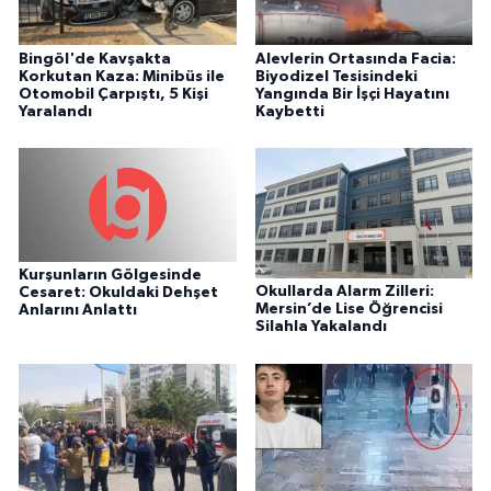
Bingöl'de Kavşakta
Alevlerin Ortasında Facia:
Korkutan Kaza: Minibüs ile
Biyodizel Tesisindeki
Otomobil Çarpıştı, 5 Kişi
Yangında Bir İşçi Hayatını
Yaralandı
Kaybetti
Kurşunların Gölgesinde
Okullarda Alarm Zilleri:
Cesaret: Okuldaki Dehşet
Mersin’de Lise Öğrencisi
Anlarını Anlattı
Silahla Yakalandı