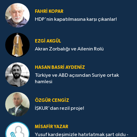
FAHRI KOPAR
HDP'nin kapatılmasına karşı çıkanlar!
EZGI AKGÜL
Akran Zorbalığı ve Ailenin Rolü
HASAN BASRI AYDENIZ
Türkiye ve ABD açısından Suriye ortak
hamlesi
ÖZGÜR CENGIZ
İŞKUR'dan rezil proje!
MISAFIR YAZAR
Yusuf kardeşimizle hatırlatmak şart oldu -