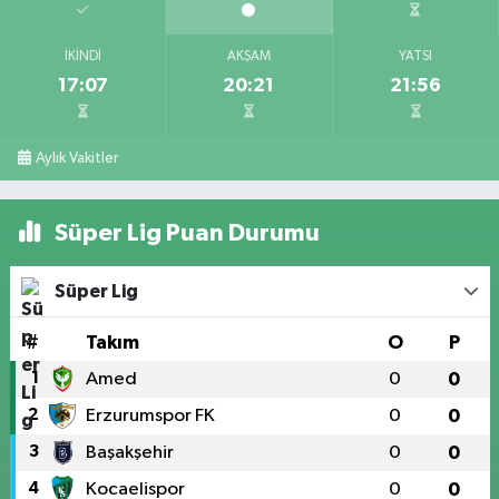
İKINDI
AKŞAM
YATSI
17:07
20:21
21:56
Aylık Vakitler
Süper Lig Puan Durumu
Süper Lig
#
Takım
O
P
1
Amed
0
0
2
Erzurumspor FK
0
0
3
Başakşehir
0
0
4
Kocaelispor
0
0