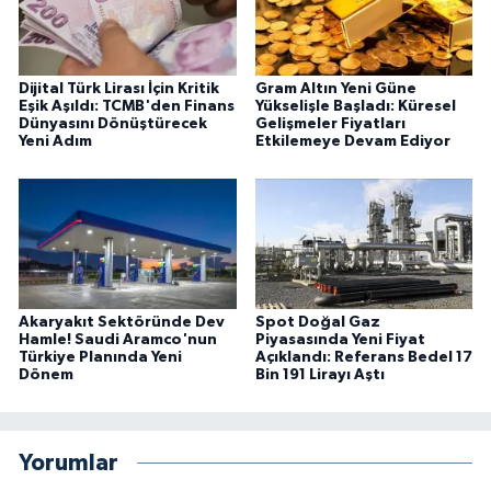
Dijital Türk Lirası İçin Kritik
Gram Altın Yeni Güne
Eşik Aşıldı: TCMB'den Finans
Yükselişle Başladı: Küresel
Dünyasını Dönüştürecek
Gelişmeler Fiyatları
Yeni Adım
Etkilemeye Devam Ediyor
Akaryakıt Sektöründe Dev
Spot Doğal Gaz
Hamle! Saudi Aramco'nun
Piyasasında Yeni Fiyat
Türkiye Planında Yeni
Açıklandı: Referans Bedel 17
Dönem
Bin 191 Lirayı Aştı
Yorumlar