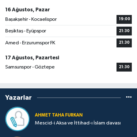
16 Ağustos, Pazar
Başakşehir - Kocaelispor
19:00
Beşiktaş - Eyüpspor
21:30
Amed - Erzurumspor FK
21:30
17 Ağustos, Pazartesi
Samsunspor - Göztepe
21:30
Yazarlar
AHMET TAHA FURKAN
Mescid-i Aksa ve İttihad-ı İslam davası