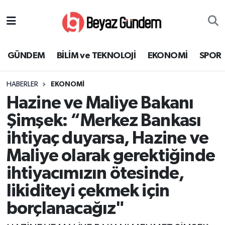
GÜNDEM
Hava Durumu
GÜNDEM
BİLİM ve TEKNOLOJİ
EKONOMİ
SPOR
BİLİM ve TEKNOLOJİ
Trafik Durumu
HABERLER
EKONOMİ
EKONOMİ
Süper Lig Puan Durumu ve Fikstür
Hazine ve Maliye Bakanı
SPOR
Tüm Manşetler
Şimşek: “Merkez Bankası
ihtiyaç duyarsa, Hazine ve
SAĞLIK
Son Dakika Haberleri
Maliye olarak gerektiğinde
EĞİTİM
Haber Arşivi
ihtiyacımızın ötesinde,
likiditeyi çekmek için
KÜLTÜR SANAT
borçlanacağız"
MAGAZİN