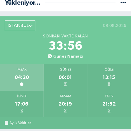
Yükleniyor...
İSTANBUL
09.08.2026
SONRAKI VAKTE KALAN
33:55
Güneş Namazı
İMSAK
GÜNEŞ
ÖĞLE
04:20
06:01
13:15
İKINDI
AKŞAM
YATSI
17:06
20:19
21:52
Aylık Vakitler