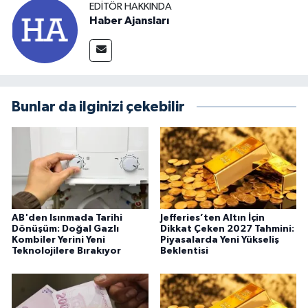
EDITÖR HAKKINDA
Haber Ajansları
Bunlar da ilginizi çekebilir
AB'den Isınmada Tarihi
Jefferies’ten Altın İçin
Dönüşüm: Doğal Gazlı
Dikkat Çeken 2027 Tahmini:
Kombiler Yerini Yeni
Piyasalarda Yeni Yükseliş
Teknolojilere Bırakıyor
Beklentisi