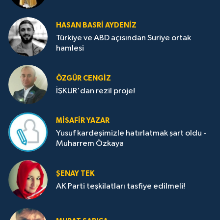
HASAN BASRI AYDENIZ
Türkiye ve ABD açısından Suriye ortak
hamlesi
ÖZGÜR CENGIZ
İŞKUR'dan rezil proje!
MISAFIR YAZAR
Yusuf kardeşimizle hatırlatmak şart oldu -
Muharrem Özkaya
ŞENAY TEK
AK Parti teşkilatları tasfiye edilmeli!