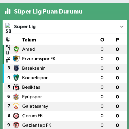
Süper Lig Puan Durumu
Süper Lig
#
Takım
O
P
1
Amed
0
0
2
Erzurumspor FK
0
0
3
Başakşehir
0
0
4
Kocaelispor
0
0
5
Beşiktaş
0
0
6
Eyüpspor
0
0
7
Galatasaray
0
0
8
Çorum FK
0
0
9
Gaziantep FK
0
0