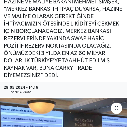
HAZİNE VE MALİYE BAKANI MEHMET ŞİMŞEK,
"MERKEZ BANKASI İHTİYAÇ DUYARSA, HAZİNE
YEREL
VE MALİYE OLARAK GEREKTİĞİNDE
İHTİYACIMIZIN ÖTESİNDE LİKİDİTEYİ ÇEKMEK
İÇİN BORÇLANACAĞIZ. MERKEZ BANKASI
REZERVLERİNDE YAKINDA SWAP HARİÇ
POZİTİF REZERV NOKTASINDA OLACAĞIZ.
ÖNÜMÜZDEKİ 3 YILDA EN AZ 60 MİLYAR
DOLARLIK TÜRKİYE’YE TAAHHÜT EDİLMİŞ
KAYNAK VAR, BUNA CARRY TRADE
DİYEMEZSİNİZ" DEDİ.
29.05.2024 - 14:16
YAYINLANMA