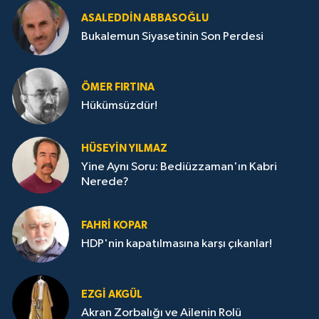
ASALEDDIN ABBASOĞLU
Bukalemun Siyasetinin Son Perdesi
ÖMER FIRTINA
Hükümsüzdür!
HÜSEYIN YILMAZ
Yine Aynı Soru: Bediüzzaman'ın Kabri
Nerede?
FAHRI KOPAR
HDP'nin kapatılmasına karşı çıkanlar!
EZGI AKGÜL
Akran Zorbalığı ve Ailenin Rolü