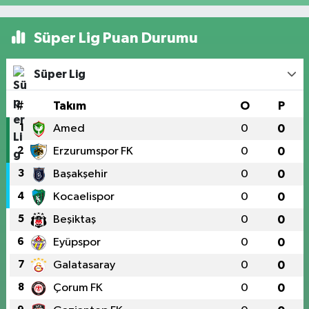
Süper Lig Puan Durumu
Süper Lig
#
Takım
O
P
1
Amed
0
0
2
Erzurumspor FK
0
0
3
Başakşehir
0
0
4
Kocaelispor
0
0
5
Beşiktaş
0
0
6
Eyüpspor
0
0
7
Galatasaray
0
0
8
Çorum FK
0
0