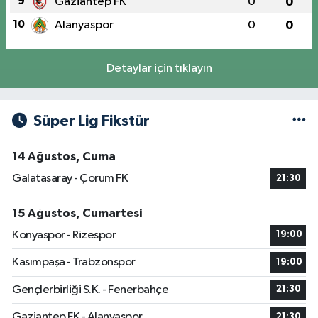
9
Gaziantep FK
0
0
10
Alanyaspor
0
0
Detaylar için tıklayın
Süper Lig Fikstür
14 Ağustos, Cuma
Galatasaray - Çorum FK
21:30
15 Ağustos, Cumartesi
Konyaspor - Rizespor
19:00
Kasımpaşa - Trabzonspor
19:00
Gençlerbirliği S.K. - Fenerbahçe
21:30
Gaziantep FK - Alanyaspor
21:30