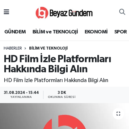
GÜNDEM
Hava Durumu
GÜNDEM
BİLİM ve TEKNOLOJİ
EKONOMİ
SPOR
BİLİM ve TEKNOLOJİ
Trafik Durumu
HABERLER
BİLİM VE TEKNOLOJİ
EKONOMİ
Süper Lig Puan Durumu ve Fikstür
HD Film İzle Platformları
SPOR
Tüm Manşetler
Hakkında Bilgi Alın
HD Film İzle Platformları Hakkında Bilgi Alın
SAĞLIK
Son Dakika Haberleri
31.08.2024 - 15:44
3 DK
EĞİTİM
Haber Arşivi
YAYINLANMA
OKUNMA SÜRESI
KÜLTÜR SANAT
MAGAZİN