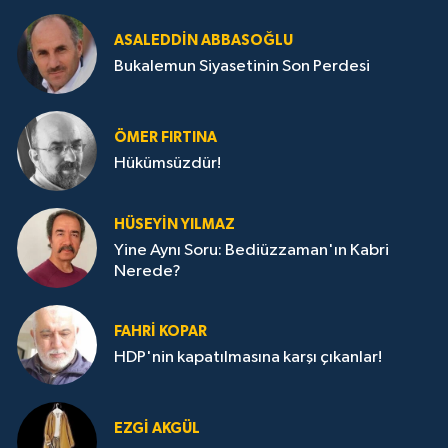
ASALEDDIN ABBASOĞLU
Bukalemun Siyasetinin Son Perdesi
ÖMER FIRTINA
Hükümsüzdür!
HÜSEYIN YILMAZ
Yine Aynı Soru: Bediüzzaman'ın Kabri
Nerede?
FAHRI KOPAR
HDP'nin kapatılmasına karşı çıkanlar!
EZGI AKGÜL