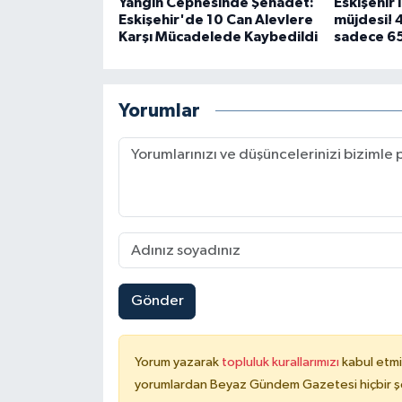
Yangın Cephesinde Şehadet:
Eskişehir 
Eskişehir'de 10 Can Alevlere
müjdesi! 
Karşı Mücadelede Kaybedildi
sadece 65
Yorumlar
Gönder
Yorum yazarak
topluluk kurallarımızı
kabul etmi
yorumlardan Beyaz Gündem Gazetesi hiçbir şe