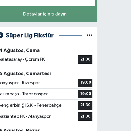
Detaylar için tıklayın
Süper Lig Fikstür
4 Ağustos, Cuma
alatasaray - Çorum FK
21:30
5 Ağustos, Cumartesi
onyaspor - Rizespor
19:00
asımpaşa - Trabzonspor
19:00
ençlerbirliği S.K. - Fenerbahçe
21:30
aziantep FK - Alanyaspor
21:30
6 Ağustos, Pazar