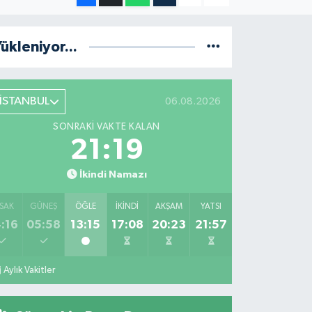
ükleniyor...
İSTANBUL
06.08.2026
SONRAKI VAKTE KALAN
21:18
İkindi Namazı
SAK
GÜNEŞ
ÖĞLE
İKINDI
AKŞAM
YATSI
:16
05:58
13:15
17:08
20:23
21:57
Aylık Vakitler