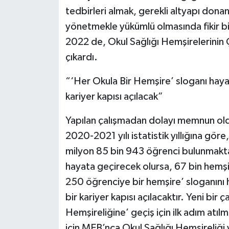
tedbirleri almak, gerekli altyapı donanı
yönetmekle yükümlü olmasında fikir bi
2022 de, Okul Sağlığı Hemşirelerinin 
çıkardı.
“‘Her Okula Bir Hemşire’ sloganı hay
kariyer kapısı açılacak”
Yapılan çalışmadan dolayı memnun old
2020-2021 yılı istatistik yıllığına gör
milyon 85 bin 943 öğrenci bulunmakta
hayata geçirecek olursa, 67 bin hemş
250 öğrenciye bir hemşire’ sloganını 
bir kariyer kapısı açılacaktır. Yeni bir 
Hemşireliğine’ geçiş için ilk adım atılm
için MEB’nca Okul Sağlığı Hemşireliği 