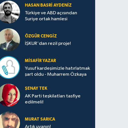
HASAN BASRI AYDENIZ
Türkiye ve ABD açısından
Suriye ortak hamlesi
ÖZGÜR CENGIZ
İŞKUR'dan rezil proje!
MISAFIR YAZAR
Yusuf kardeşimizle hatırlatmak
şart oldu - Muharrem Özkaya
ŞENAY TEK
AK Parti teşkilatları tasfiye
edilmeli!
MURAT SARICA
Artık uyanın!