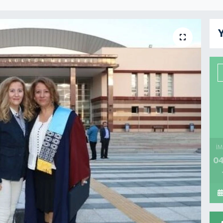
Y
İM
04