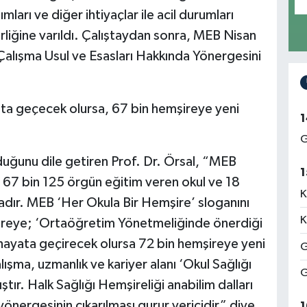
mları ve diğer ihtiyaçlar ile acil durumları
rliğine varıldı. Çalıştaydan sonra, MEB Nisan
Çalışma Usul ve Esasları Hakkında Yönergesini
ata geçecek olursa, 67 bin hemşireye yeni
1
G
uğunu dile getiren Prof. Dr. Örsal, “MEB
1
e, 67 bin 125 örgün eğitim veren okul ve 18
K
dır. MEB ‘Her Okula Bir Hemşire’ sloganını
K
ireye; ‘Ortaöğretim Yönetmeliğinde önerdiği
hayata geçirecek olursa 72 bin hemşireye yeni
G
çalışma, uzmanlık ve kariyer alanı ‘Okul Sağlığı
G
ıştır. Halk Sağlığı Hemşireliği anabilim dalları
yönergesinin çıkarılması gurur vericidir” diye
1