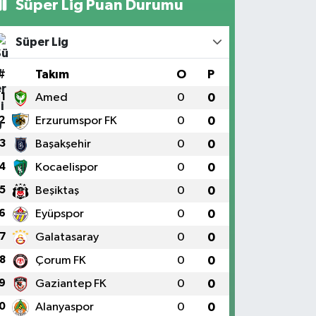
Süper Lig Puan Durumu
Süper Lig
#
Takım
O
P
1
Amed
0
0
2
Erzurumspor FK
0
0
3
Başakşehir
0
0
4
Kocaelispor
0
0
5
Beşiktaş
0
0
6
Eyüpspor
0
0
7
Galatasaray
0
0
8
Çorum FK
0
0
9
Gaziantep FK
0
0
0
Alanyaspor
0
0