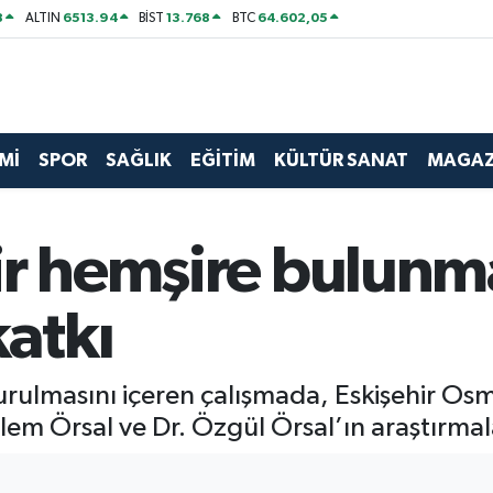
8
6513.94
13.768
64.602,05
ALTIN
BİST
BTC
Mİ
SPOR
SAĞLIK
EĞİTİM
KÜLTÜR SANAT
MAGAZ
ir hemşire bulunma
atkı
rulmasını içeren çalışmada, Eskişehir Os
lem Örsal ve Dr. Özgül Örsal’ın araştırmala