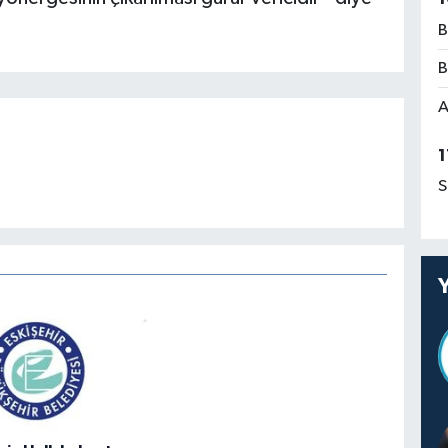
B
B
A
1
S