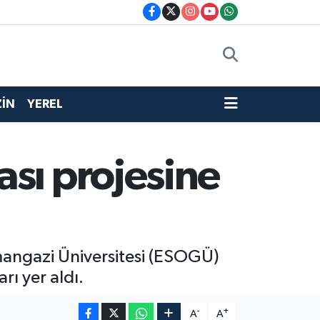
İN
YEREL
sı projesine
mangazi Üniversitesi (ESOGÜ)
rı yer aldı.
-
+
A
A