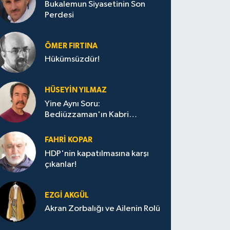
Bukalemun Siyasetinin Son
Perdesi
ÖMER FIRTINA
Hükümsüzdür!
HÜSEYIN YILMAZ
Yine Aynı Soru:
Bediüzzaman'ın Kabri
Nerede?
FAHRI KOPAR
HDP'nin kapatılmasına karşı
çıkanlar!
EZGI AKGÜL
Akran Zorbalığı ve Ailenin Rolü