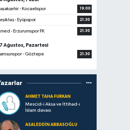
aşakşehir - Kocaelispor
19:00
eşiktaş - Eyüpspor
21:30
med - Erzurumspor FK
21:30
7 Ağustos, Pazartesi
amsunspor - Göztepe
21:30
Yazarlar
AHMET TAHA FURKAN
Mescid-i Aksa ve İttihad-ı
İslam davası
ASALEDDIN ABBASOĞLU