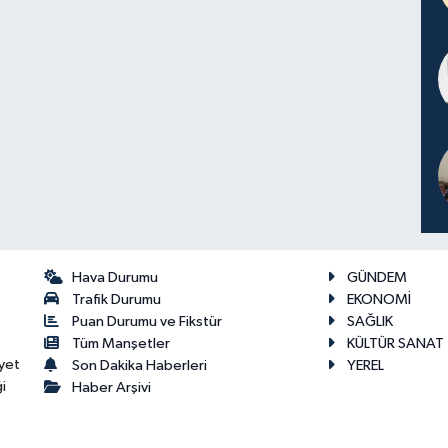
Hava Durumu
GÜNDEM
Trafik Durumu
EKONOMİ
Puan Durumu ve Fikstür
SAĞLIK
Tüm Manşetler
KÜLTÜR SANAT
yet
Son Dakika Haberleri
YEREL
i
Haber Arşivi