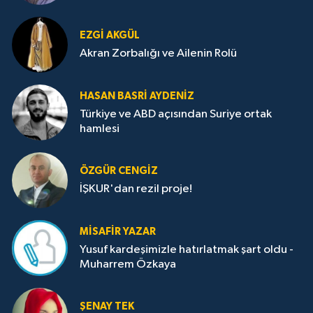
EZGI AKGÜL
Akran Zorbalığı ve Ailenin Rolü
HASAN BASRI AYDENIZ
Türkiye ve ABD açısından Suriye ortak
hamlesi
ÖZGÜR CENGIZ
İŞKUR'dan rezil proje!
MISAFIR YAZAR
Yusuf kardeşimizle hatırlatmak şart oldu -
Muharrem Özkaya
ŞENAY TEK