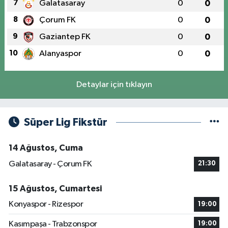
7
Galatasaray
0
0
8
Çorum FK
0
0
9
Gaziantep FK
0
0
10
Alanyaspor
0
0
Detaylar için tıklayın
Süper Lig Fikstür
14 Ağustos, Cuma
Galatasaray - Çorum FK
21:30
15 Ağustos, Cumartesi
Konyaspor - Rizespor
19:00
Kasımpaşa - Trabzonspor
19:00