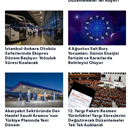
Düzenlemeler Yer Alıyor?
İstanbul-Ankara Otobüs
4 Ağustos Salı Burç
Seferlerinde Ekspres
Yorumları: Günün Enerjisi
Dönem Başlıyor: Yolculuk
İletişim ve Kararlarda
Süresi Kısalacak
Belirleyici Oluyor
Akaryakıt Sektöründe Dev
12. Yargı Paketi Resmen
Hamle! Saudi Aramco'nun
Yürürlükte! Yargı Süreçlerini
Türkiye Planında Yeni
Değiştirecek Düzenlemeler
Dönem
Tek Tek Açıklandı