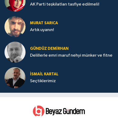
AK Parti teşkilatları tasfiye edilmeli!
MURAT SARICA
Artık uyanın!
GÜNDÜZ DEMIRHAN
Delillerle emri maruf nehyi münker ve fitne
İSMAIL KARTAL
Seçtiklerimiz