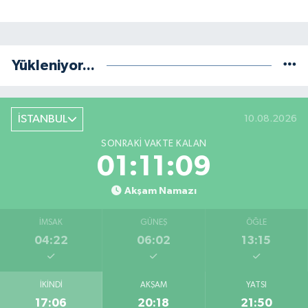
Yükleniyor...
İSTANBUL
10.08.2026
SONRAKI VAKTE KALAN
01:11:09
Akşam Namazı
İMSAK
GÜNEŞ
ÖĞLE
04:22
06:02
13:15
İKINDI
AKŞAM
YATSI
17:06
20:18
21:50