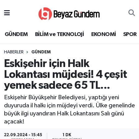
GÜNDEM
Hava Durumu
GÜNDEM
BİLİM ve TEKNOLOJİ
EKONOMİ
SPOR
BİLİM ve TEKNOLOJİ
Trafik Durumu
HABERLER
GÜNDEM
EKONOMİ
Süper Lig Puan Durumu ve Fikstür
Eskişehir için Halk
SPOR
Tüm Manşetler
Lokantası müjdesi! 4 çeşit
yemek sadece 65 TL...
SAĞLIK
Son Dakika Haberleri
Eskişehir Büyükşehir Belediyesi, yaptığı yeni
EĞİTİM
Haber Arşivi
duyuruda il halkı için müjdeyi verdi. Ülke genelinde
büyük ilgi uyandıran Halk Lokantasını Salı günü
KÜLTÜR SANAT
açacak!
MAGAZİN
22.09.2024 - 15:45
1 DK