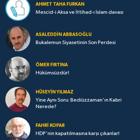
AHMET TAHA FURKAN
Mescid-i Aksa ve İttihad-ı İslam davası
ASALEDDIN ABBASOĞLU
Bukalemun Siyasetinin Son Perdesi
ÖMER FIRTINA
Hükümsüzdür!
HÜSEYIN YILMAZ
Yine Aynı Soru: Bediüzzaman'ın Kabri
Nerede?
FAHRI KOPAR
HDP'nin kapatılmasına karşı çıkanlar!