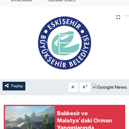
YAYINLANMA
OKUNMA SÜRESI
YEREL
Paylaş
-
+
A
A
Balıkesir ve
Malatya'daki Orman
Yangınlarında