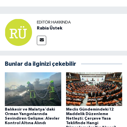
EDITÖR HAKKINDA
Rabia Üstek
Bunlar da ilginizi çekebilir
Balıkesir ve Malatya'daki
Meclis Gündemindeki 12
Orman Yangınlarında
Maddelik Düzenleme
Sevindiren Gelişme: Alevler
Netleşti: Çerçeve Yasa
Kontrol Altına Alındı
Teklifinde Hangi