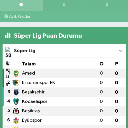
Aylık Vakitler
Süper Lig Puan Durumu
Süper Lig
#
Takım
O
P
1
Amed
0
0
2
Erzurumspor FK
0
0
3
Başakşehir
0
0
4
Kocaelispor
0
0
5
Beşiktaş
0
0
6
Eyüpspor
0
0