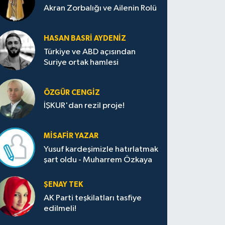
Akran Zorbalığı ve Ailenin Rolü
HASAN BASRI AYDENIZ
Türkiye ve ABD açısından
Suriye ortak hamlesi
ÖZGÜR CENGIZ
İŞKUR'dan rezil proje!
MISAFIR YAZAR
Yusuf kardeşimizle hatırlatmak
şart oldu - Muharrem Özkaya
ŞENAY TEK
AK Parti teşkilatları tasfiye
edilmeli!