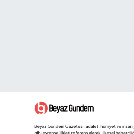
Beyaz Gündem Gazetesi; adalet, hürriyet ve insani
gibi evrensel ilkleri referans alarak, ilkesel haberciliğ