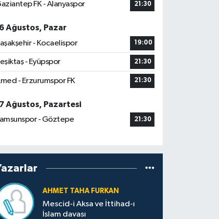
aziantep FK - Alanyaspor
21:30
6 Ağustos, Pazar
aşakşehir - Kocaelispor
19:00
eşiktaş - Eyüpspor
21:30
med - Erzurumspor FK
21:30
7 Ağustos, Pazartesi
amsunspor - Göztepe
21:30
Yazarlar
AHMET TAHA FURKAN
Mescid-i Aksa ve İttihad-ı
İslam davası