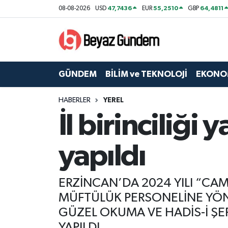
47,7436
55,2510
64,4811
08-08-2026
USD
EUR
GBP
GÜNDEM
Hava Durumu
BİLİM ve TEKNOLOJİ
Trafik Durumu
GÜNDEM
BİLİM ve TEKNOLOJİ
EKONO
EKONOMİ
Süper Lig Puan Durumu ve Fikstür
HABERLER
YEREL
İl birinciliği
SPOR
Tüm Manşetler
SAĞLIK
Son Dakika Haberleri
yapıldı
EĞİTİM
Haber Arşivi
ERZİNCAN’DA 2024 YILI “CAM
KÜLTÜR SANAT
MÜFTÜLÜK PERSONELİNE YÖN
GÜZEL OKUMA VE HADİS-İ ŞER
MAGAZİN
YAPILDI