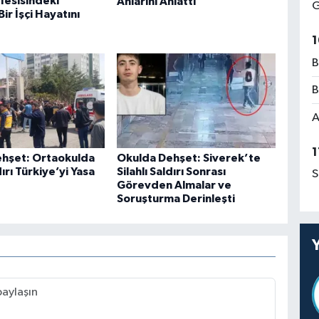
Tesisindeki
Anlarını Anlattı
G
ir İşçi Hayatını
1
B
B
A
1
hşet: Ortaokulda
Okulda Dehşet: Siverek’te
dırı Türkiye’yi Yasa
Silahlı Saldırı Sonrası
S
Görevden Almalar ve
Soruşturma Derinleşti