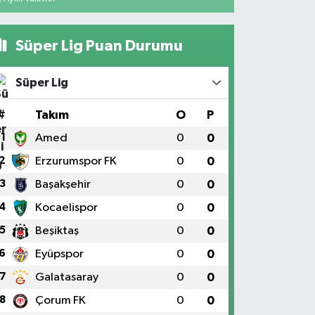
Süper Lig Puan Durumu
Süper Lig
#
Takım
O
P
1
Amed
0
0
2
Erzurumspor FK
0
0
3
Başakşehir
0
0
4
Kocaelispor
0
0
5
Beşiktaş
0
0
6
Eyüpspor
0
0
7
Galatasaray
0
0
8
Çorum FK
0
0