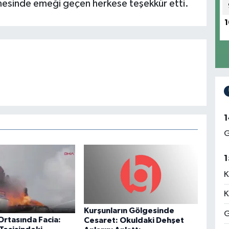
mesinde emeği geçen herkese teşekkür etti.
1
1
G
1
K
K
Kurşunların Gölgesinde
G
Ortasında Facia:
Cesaret: Okuldaki Dehşet