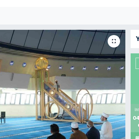
Y
İM
04