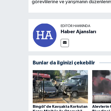
görevlilerine ve yarışmanın düzenlen
EDITÖR HAKKINDA
Haber Ajansları
Bunlar da ilginizi çekebilir
Bingöl'de Kavşakta Korkutan
Alevlerin 