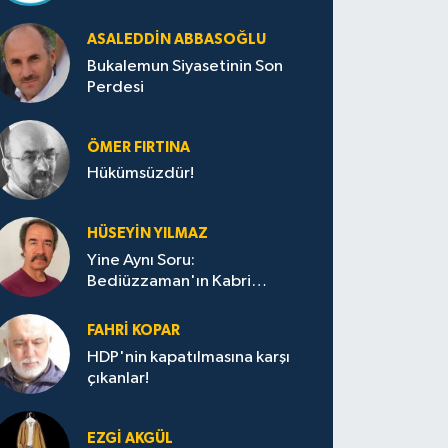
ASALEDDIN ABBASOĞLU
Bukalemun Siyasetinin Son
Perdesi
ÖMER FIRTINA
Hükümsüzdür!
HÜSEYIN YILMAZ
Yine Aynı Soru:
Bediüzzaman'ın Kabri
Nerede?
FAHRI KOPAR
HDP'nin kapatılmasına karşı
çıkanlar!
EZGI AKGÜL