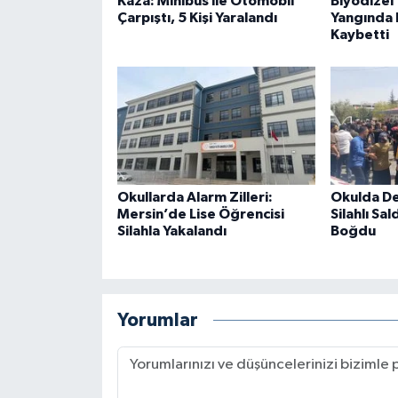
Kaza: Minibüs ile Otomobil
Biyodizel 
Çarpıştı, 5 Kişi Yaralandı
Yangında B
Kaybetti
Okullarda Alarm Zilleri:
Okulda De
Mersin’de Lise Öğrencisi
Silahlı Sal
Silahla Yakalandı
Boğdu
Yorumlar