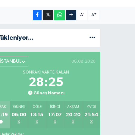
-
+
A
A
ükleniyor...
İSTANBUL
08.08.2026
SONRAKI VAKTE KALAN
28:24
Güneş Namazı
SAK
GÜNEŞ
ÖĞLE
İKINDI
AKŞAM
YATSI
:19
06:00
13:15
17:07
20:20
21:54
Aylık Vakitler