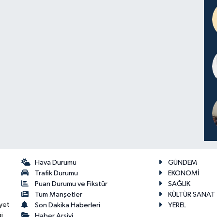
Hava Durumu
GÜNDEM
Trafik Durumu
EKONOMİ
Puan Durumu ve Fikstür
SAĞLIK
Tüm Manşetler
KÜLTÜR SANAT
yet
Son Dakika Haberleri
YEREL
i
Haber Arşivi