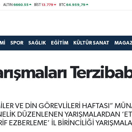
6660.55
13.779
64.959,79
ALTIN
BİST
BTC
Mİ
SPOR
SAĞLIK
EĞİTİM
KÜLTÜR SANAT
MAGAZ
 yarışmaları Terzib
İLER VE DİN GÖREVLİLERİ HAFTASI” MÜN
ELİK DÜZENLENEN YARIŞMALARDAN ‘ETK
İF EZBERLEME’ İL BİRİNCİLİĞİ YARIŞMAL