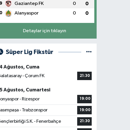
9
Gaziantep FK
0
0
0
Alanyaspor
0
0
Detaylar için tıklayın
Süper Lig Fikstür
4 Ağustos, Cuma
alatasaray - Çorum FK
21:30
5 Ağustos, Cumartesi
onyaspor - Rizespor
19:00
asımpaşa - Trabzonspor
19:00
ençlerbirliği S.K. - Fenerbahçe
21:30