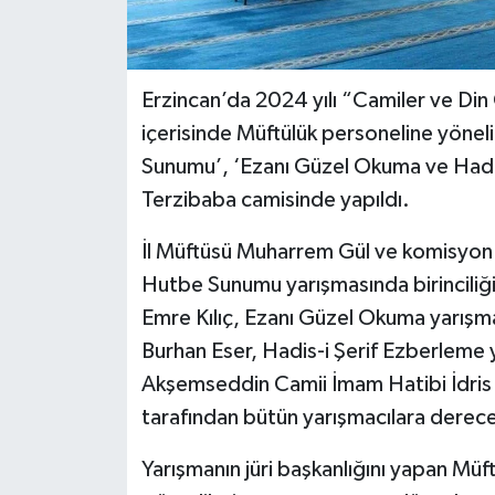
Erzincan’da 2024 yılı “Camiler ve Din
içerisinde Müftülük personeline yönel
Sunumu’, ‘Ezanı Güzel Okuma ve Hadis-i
Terzibaba camisinde yapıldı.
İl Müftüsü Muharrem Gül ve komisyon h
Hutbe Sunumu yarışmasında birincili
Emre Kılıç, Ezanı Güzel Okuma yarışma
Burhan Eser, Hadis-i Şerif Ezberleme y
Akşemseddin Camii İmam Hatibi İdris Dü
tarafından bütün yarışmacılara derecel
Yarışmanın jüri başkanlığını yapan Mü