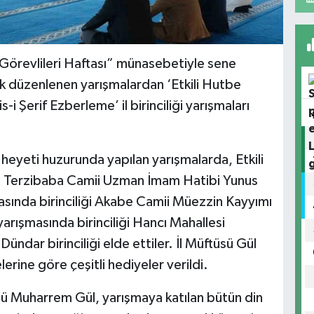
 Görevlileri Haftası” münasebetiyle sene
ik düzenlenen yarışmalardan ‘Etkili Hutbe
 Şerif Ezberleme’ il birinciliği yarışmaları
eyeti huzurunda yapılan yarışmalarda, Etkili
ği Terzibaba Camii Uzman İmam Hatibi Yunus
sında birinciliği Akabe Camii Müezzin Kayyımı
arışmasında birinciliği Hancı Mahallesi
ndar birinciliği elde ettiler. İl Müftüsü Gül
erine göre çeşitli hediyeler verildi.
ftü Muharrem Gül, yarışmaya katılan bütün din