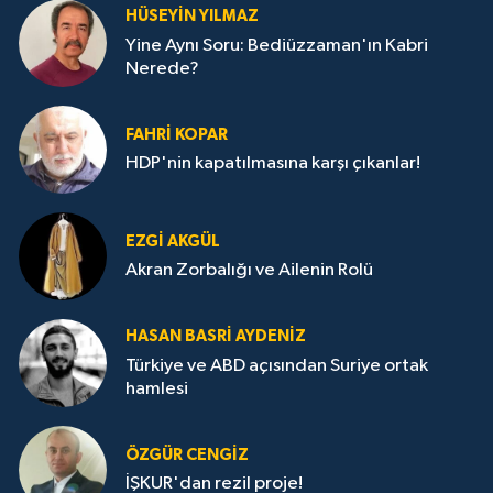
HÜSEYIN YILMAZ
Yine Aynı Soru: Bediüzzaman'ın Kabri
Nerede?
FAHRI KOPAR
HDP'nin kapatılmasına karşı çıkanlar!
EZGI AKGÜL
Akran Zorbalığı ve Ailenin Rolü
HASAN BASRI AYDENIZ
Türkiye ve ABD açısından Suriye ortak
hamlesi
ÖZGÜR CENGIZ
İŞKUR'dan rezil proje!