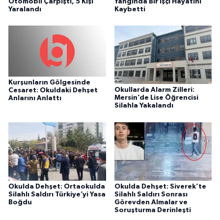
Otomobil Çarpıştı, 5 Kişi
Yangında Bir İşçi Hayatını
Yaralandı
Kaybetti
Kurşunların Gölgesinde
Okullarda Alarm Zilleri:
Cesaret: Okuldaki Dehşet
Mersin’de Lise Öğrencisi
Anlarını Anlattı
Silahla Yakalandı
Okulda Dehşet: Ortaokulda
Okulda Dehşet: Siverek’te
Silahlı Saldırı Türkiye’yi Yasa
Silahlı Saldırı Sonrası
Boğdu
Görevden Almalar ve
Soruşturma Derinleşti