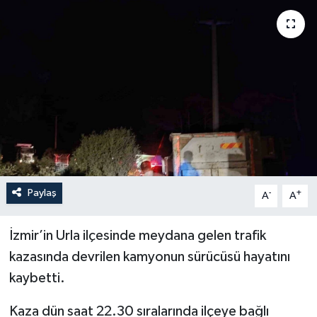
YEREL
Paylaş
-
+
A
A
İzmir’in Urla ilçesinde meydana gelen trafik
kazasında devrilen kamyonun sürücüsü hayatını
kaybetti.
Kaza dün saat 22.30 sıralarında ilçeye bağlı