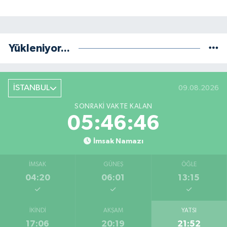
Yükleniyor...
İSTANBUL
09.08.2026
SONRAKI VAKTE KALAN
05:46:45
İmsak Namazı
İMSAK
GÜNEŞ
ÖĞLE
04:20
06:01
13:15
İKINDI
AKŞAM
YATSI
17:06
20:19
21:52