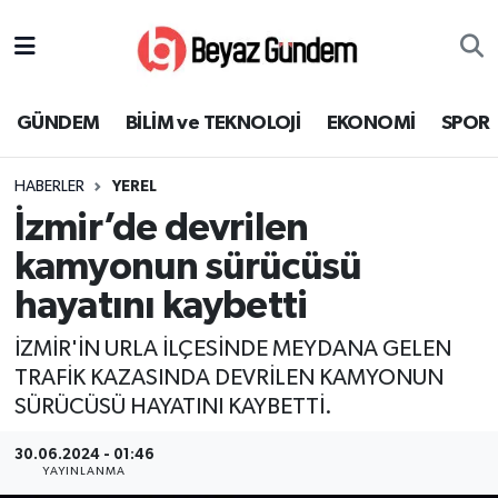
GÜNDEM
Hava Durumu
GÜNDEM
BİLİM ve TEKNOLOJİ
EKONOMİ
SPOR
BİLİM ve TEKNOLOJİ
Trafik Durumu
HABERLER
YEREL
EKONOMİ
Süper Lig Puan Durumu ve Fikstür
İzmir’de devrilen
SPOR
Tüm Manşetler
kamyonun sürücüsü
hayatını kaybetti
SAĞLIK
Son Dakika Haberleri
İZMİR'İN URLA İLÇESİNDE MEYDANA GELEN
EĞİTİM
Haber Arşivi
TRAFİK KAZASINDA DEVRİLEN KAMYONUN
SÜRÜCÜSÜ HAYATINI KAYBETTİ.
KÜLTÜR SANAT
30.06.2024 - 01:46
YAYINLANMA
MAGAZİN