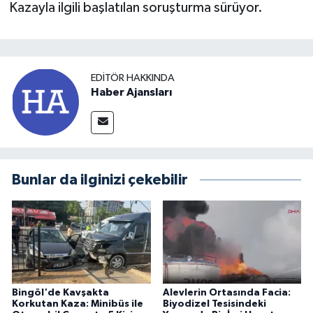
Kazayla ilgili başlatılan soruşturma sürüyor.
EDITÖR HAKKINDA
Haber Ajansları
Bunlar da ilginizi çekebilir
Bingöl'de Kavşakta
Alevlerin Ortasında Facia:
Korkutan Kaza: Minibüs ile
Biyodizel Tesisindeki