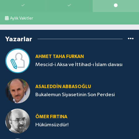
Aylık Vakitler
Yazarlar
AHMET TAHA FURKAN
Mescid-i Aksa ve İttihad-ı İslam davası
ASALEDDIN ABBASOĞLU
Bukalemun Siyasetinin Son Perdesi
ÖMER FIRTINA
Hükümsüzdür!