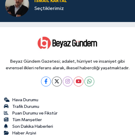
İSMAIL KARTAL
Seçtiklerimiz
Beyaz Gündem Gazetesi; adalet, hürriyet ve insaniyet gibi
evrensel ilkleri referans alarak, ilkesel haberciliği yaşatmaktadır.
Hava Durumu
Trafik Durumu
Puan Durumu ve Fikstür
Tüm Manşetler
Son Dakika Haberleri
Haber Arşivi