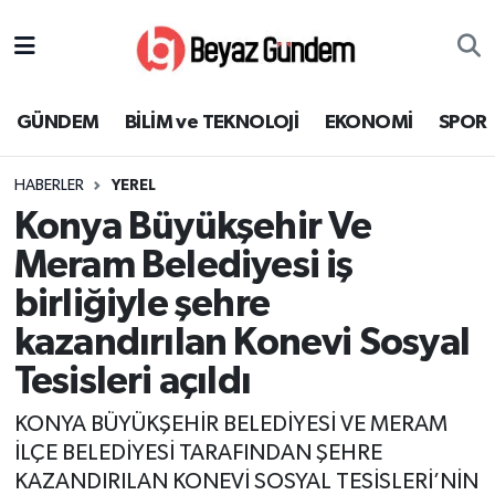
GÜNDEM
Hava Durumu
GÜNDEM
BİLİM ve TEKNOLOJİ
EKONOMİ
SPOR
BİLİM ve TEKNOLOJİ
Trafik Durumu
HABERLER
YEREL
EKONOMİ
Süper Lig Puan Durumu ve Fikstür
Konya Büyükşehir Ve
SPOR
Tüm Manşetler
Meram Belediyesi iş
birliğiyle şehre
SAĞLIK
Son Dakika Haberleri
kazandırılan Konevi Sosyal
EĞİTİM
Haber Arşivi
Tesisleri açıldı
KÜLTÜR SANAT
KONYA BÜYÜKŞEHİR BELEDİYESİ VE MERAM
İLÇE BELEDİYESİ TARAFINDAN ŞEHRE
MAGAZİN
KAZANDIRILAN KONEVİ SOSYAL TESİSLERİ’NİN