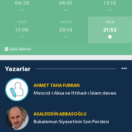
04:20
06:01
13:15
İKINDI
AKŞAM
YATSI
17:06
20:19
21:52
Aylık Vakitler
Yazarlar
AHMET TAHA FURKAN
Mescid-i Aksa ve İttihad-ı İslam davası
ASALEDDIN ABBASOĞLU
Bukalemun Siyasetinin Son Perdesi