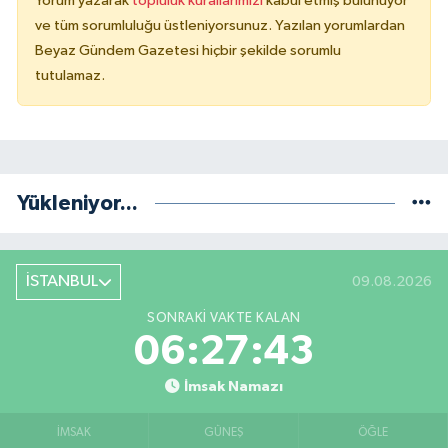
Yorum yazarak
topluluk kurallarımızı
kabul etmiş bulunuyor
ve tüm sorumluluğu üstleniyorsunuz. Yazılan yorumlardan
Beyaz Gündem Gazetesi hiçbir şekilde sorumlu
tutulamaz.
Yükleniyor...
İSTANBUL
09.08.2026
SONRAKI VAKTE KALAN
06:27:43
İmsak Namazı
İMSAK
GÜNEŞ
ÖĞLE