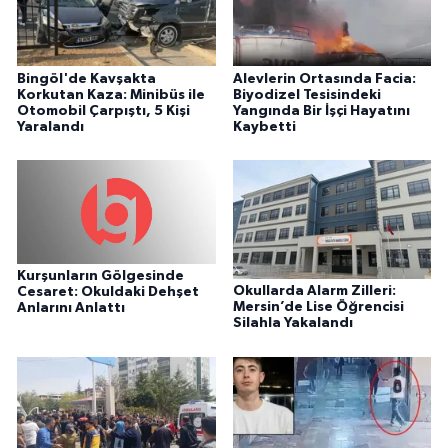
Bingöl'de Kavşakta
Alevlerin Ortasında Facia:
Korkutan Kaza: Minibüs ile
Biyodizel Tesisindeki
Otomobil Çarpıştı, 5 Kişi
Yangında Bir İşçi Hayatını
Yaralandı
Kaybetti
Kurşunların Gölgesinde
Okullarda Alarm Zilleri:
Cesaret: Okuldaki Dehşet
Mersin’de Lise Öğrencisi
Anlarını Anlattı
Silahla Yakalandı