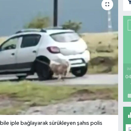
Y
İM
04
ile iple bağlayarak sürükleyen şahıs polis