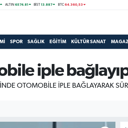
6574.81
13.887
64.360,53
ALTIN
BİST
BTC
Mİ
SPOR
SAĞLIK
EĞİTİM
KÜLTÜR SANAT
MAGAZ
bile iple bağlayıp
ESİNDE OTOMOBİLE İPLE BAĞLAYARAK SÜ