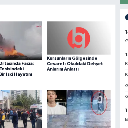
1
G
1
Kurşunların Gölgesinde
Ortasında Facia:
K
Cesaret: Okuldaki Dehşet
Tesisindeki
Anlarını Anlattı
ir İşçi Hayatını
K
G
G
1
B