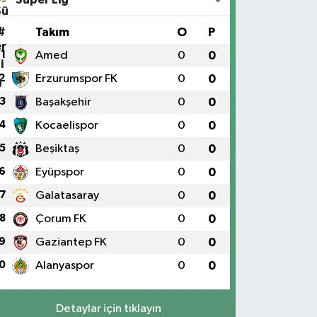
#
Takım
O
P
1
Amed
0
0
2
Erzurumspor FK
0
0
3
Başakşehir
0
0
4
Kocaelispor
0
0
5
Beşiktaş
0
0
6
Eyüpspor
0
0
7
Galatasaray
0
0
8
Çorum FK
0
0
9
Gaziantep FK
0
0
0
Alanyaspor
0
0
Detaylar için tıklayın