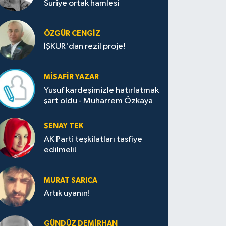
Suriye ortak hamlesi
ÖZGÜR CENGIZ
İŞKUR'dan rezil proje!
MISAFIR YAZAR
Yusuf kardeşimizle hatırlatmak
şart oldu - Muharrem Özkaya
ŞENAY TEK
AK Parti teşkilatları tasfiye
edilmeli!
MURAT SARICA
Artık uyanın!
GÜNDÜZ DEMIRHAN