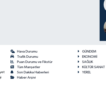
Hava Durumu
GÜNDEM
Trafik Durumu
EKONOMİ
Puan Durumu ve Fikstür
SAĞLIK
Tüm Manşetler
KÜLTÜR SANAT
yet
Son Dakika Haberleri
YEREL
i
Haber Arşivi