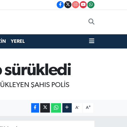
İN
YEREL
 sürükledi
RÜKLEYEN ŞAHIS POLİS
-
+
A
A