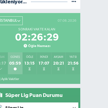
ükleniyor...
İSTANBUL
07.08.2026
SONRAKI VAKTE KALAN
02:26:28
Öğle Namazı
SAK
GÜNEŞ
ÖĞLE
İKINDI
AKŞAM
YATSI
:17
05:59
13:15
17:07
20:21
21:56
Aylık Vakitler
Süper Lig Puan Durumu
Süper Lig