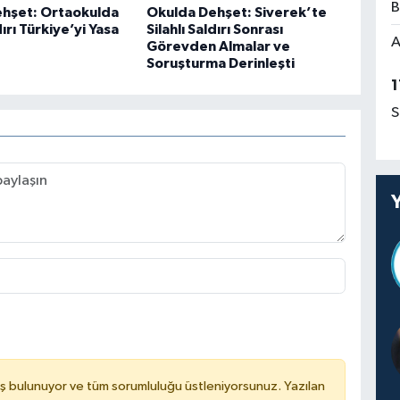
B
hşet: Ortaokulda
Okulda Dehşet: Siverek’te
dırı Türkiye’yi Yasa
Silahlı Saldırı Sonrası
A
Görevden Almalar ve
Soruşturma Derinleşti
1
S
ş bulunuyor ve tüm sorumluluğu üstleniyorsunuz. Yazılan