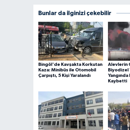
Bunlar da ilginizi çekebilir
Bingöl'de Kavşakta Korkutan
Alevlerin 
Kaza: Minibüs ile Otomobil
Biyodizel 
Çarpıştı, 5 Kişi Yaralandı
Yangında B
Kaybetti