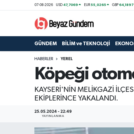
47,7069
55,0265
64,1897
07-08-2026
USD
EUR
GBP
GÜNDEM
Hava Durumu
BİLİM ve TEKNOLOJİ
Trafik Durumu
GÜNDEM
BİLİM ve TEKNOLOJİ
EKONO
EKONOMİ
Süper Lig Puan Durumu ve Fikstür
HABERLER
YEREL
Köpeği otomo
SPOR
Tüm Manşetler
SAĞLIK
Son Dakika Haberleri
KAYSERİ'NİN MELİKGAZİ İLÇ
EKİPLERİNCE YAKALANDI.
EĞİTİM
Haber Arşivi
25.05.2024 - 22:49
KÜLTÜR SANAT
YAYINLANMA
MAGAZİN