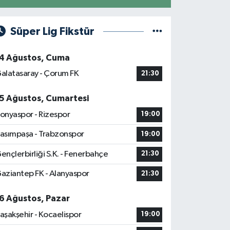
Süper Lig Fikstür
4 Ağustos, Cuma
alatasaray - Çorum FK
21:30
5 Ağustos, Cumartesi
onyaspor - Rizespor
19:00
asımpaşa - Trabzonspor
19:00
ençlerbirliği S.K. - Fenerbahçe
21:30
aziantep FK - Alanyaspor
21:30
6 Ağustos, Pazar
aşakşehir - Kocaelispor
19:00