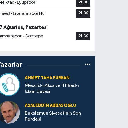
eşiktaş - Eyüpspor
21:30
med - Erzurumspor FK
21:30
7 Ağustos, Pazartesi
amsunspor - Göztepe
21:30
Yazarlar
AHMET TAHA FURKAN
Mescid-i Aksa ve İttihad-ı
İslam davası
ASALEDDIN ABBASOĞLU
Bukalemun Siyasetinin Son
Perdesi