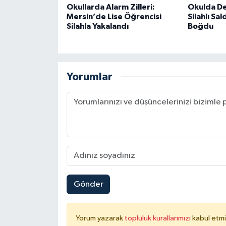
Okullarda Alarm Zilleri:
Okulda De
Mersin’de Lise Öğrencisi
Silahlı Sal
Silahla Yakalandı
Boğdu
Yorumlar
Gönder
Yorum yazarak
topluluk kurallarımızı
kabul etmi