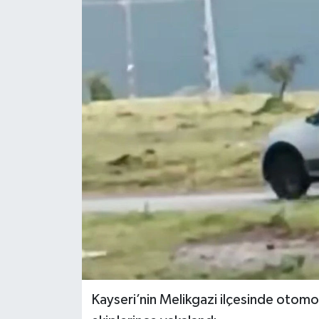
YEREL
Kayseri’nin Melikgazi ilçesinde otomob