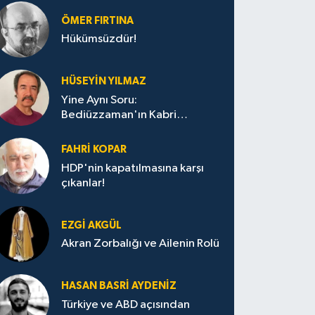
ÖMER FIRTINA
Hükümsüzdür!
HÜSEYIN YILMAZ
Yine Aynı Soru:
Bediüzzaman'ın Kabri
Nerede?
FAHRI KOPAR
HDP'nin kapatılmasına karşı
çıkanlar!
EZGI AKGÜL
Akran Zorbalığı ve Ailenin Rolü
HASAN BASRI AYDENIZ
Türkiye ve ABD açısından