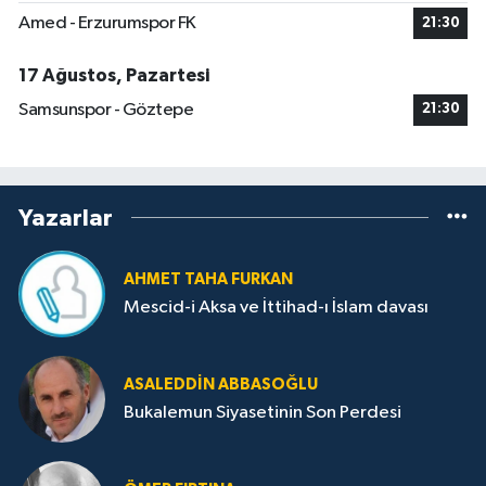
Amed - Erzurumspor FK
21:30
17 Ağustos, Pazartesi
Samsunspor - Göztepe
21:30
Yazarlar
AHMET TAHA FURKAN
Mescid-i Aksa ve İttihad-ı İslam davası
ASALEDDIN ABBASOĞLU
Bukalemun Siyasetinin Son Perdesi