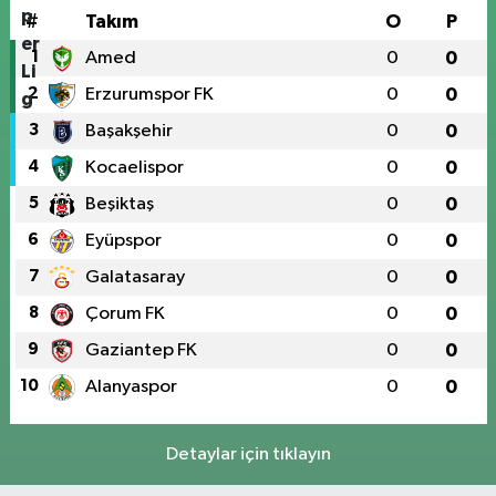
#
Takım
O
P
1
Amed
0
0
2
Erzurumspor FK
0
0
3
Başakşehir
0
0
4
Kocaelispor
0
0
5
Beşiktaş
0
0
6
Eyüpspor
0
0
7
Galatasaray
0
0
8
Çorum FK
0
0
9
Gaziantep FK
0
0
10
Alanyaspor
0
0
Detaylar için tıklayın