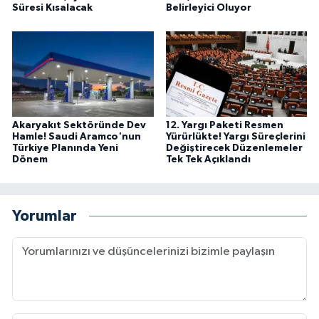
Süresi Kısalacak
Belirleyici Oluyor
Akaryakıt Sektöründe Dev
12. Yargı Paketi Resmen
Hamle! Saudi Aramco'nun
Yürürlükte! Yargı Süreçlerini
Türkiye Planında Yeni
Değiştirecek Düzenlemeler
Dönem
Tek Tek Açıklandı
Yorumlar