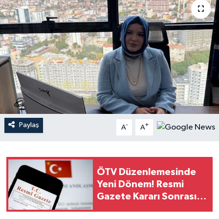
YEREL
Paylaş
-
+
A
A
ÖTV Düzenlemesinde
Yeni Dönem! Resmi
Gazete Kararı Sonrası
Gözler Otomobil