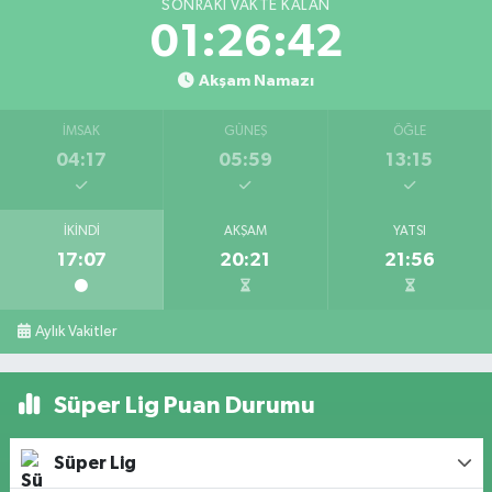
SONRAKI VAKTE KALAN
01:26:42
Akşam Namazı
İMSAK
GÜNEŞ
ÖĞLE
04:17
05:59
13:15
İKINDI
AKŞAM
YATSI
17:07
20:21
21:56
Aylık Vakitler
Süper Lig Puan Durumu
Süper Lig