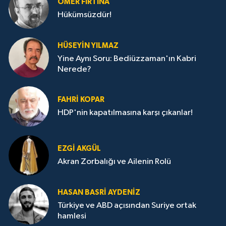
ÖMER FIRTINA
Hükümsüzdür!
HÜSEYIN YILMAZ
Yine Aynı Soru: Bediüzzaman'ın Kabri
Nerede?
FAHRI KOPAR
HDP'nin kapatılmasına karşı çıkanlar!
EZGI AKGÜL
Akran Zorbalığı ve Ailenin Rolü
HASAN BASRI AYDENIZ
Türkiye ve ABD açısından Suriye ortak
hamlesi