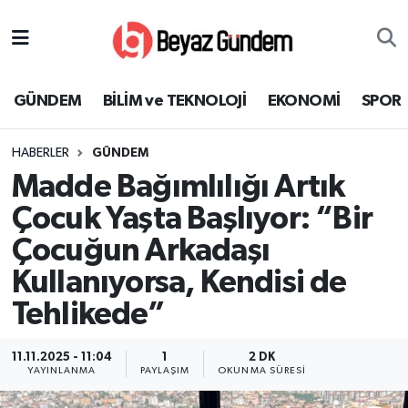
GÜNDEM
Hava Durumu
GÜNDEM
BİLİM ve TEKNOLOJİ
EKONOMİ
SPOR
BİLİM ve TEKNOLOJİ
Trafik Durumu
HABERLER
GÜNDEM
EKONOMİ
Süper Lig Puan Durumu ve Fikstür
Madde Bağımlılığı Artık
SPOR
Tüm Manşetler
Çocuk Yaşta Başlıyor: “Bir
Çocuğun Arkadaşı
SAĞLIK
Son Dakika Haberleri
Kullanıyorsa, Kendisi de
EĞİTİM
Haber Arşivi
Tehlikede”
KÜLTÜR SANAT
11.11.2025 - 11:04
1
2 DK
YAYINLANMA
PAYLAŞIM
OKUNMA SÜRESI
MAGAZİN