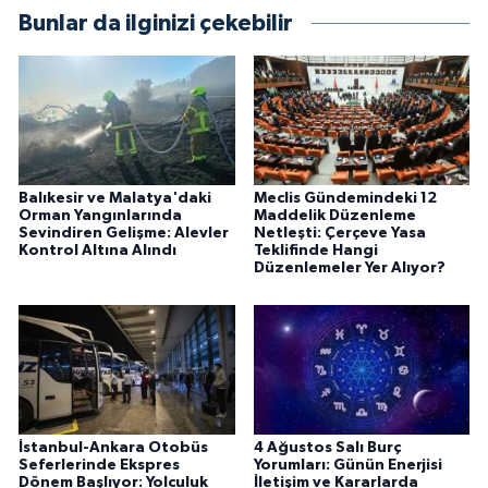
Bunlar da ilginizi çekebilir
Balıkesir ve Malatya'daki
Meclis Gündemindeki 12
Orman Yangınlarında
Maddelik Düzenleme
Sevindiren Gelişme: Alevler
Netleşti: Çerçeve Yasa
Kontrol Altına Alındı
Teklifinde Hangi
Düzenlemeler Yer Alıyor?
İstanbul-Ankara Otobüs
4 Ağustos Salı Burç
Seferlerinde Ekspres
Yorumları: Günün Enerjisi
Dönem Başlıyor: Yolculuk
İletişim ve Kararlarda