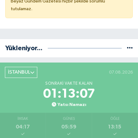
Beyaz Gündem Gazetesi hiçbir şekilde sorumlu
tutulamaz.
Yükleniyor...
İSTANBUL
07.08.2026
SONRAKI VAKTE KALAN
01:13:06
Yatsı Namazı
İMSAK
GÜNEŞ
ÖĞLE
04:17
05:59
13:15