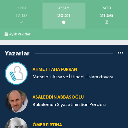
İKINDI
AKŞAM
YATSI
17:07
20:21
21:56
Aylık Vakitler
Yazarlar
AHMET TAHA FURKAN
Mescid-i Aksa ve İttihad-ı İslam davası
ASALEDDIN ABBASOĞLU
Bukalemun Siyasetinin Son Perdesi
ÖMER FIRTINA