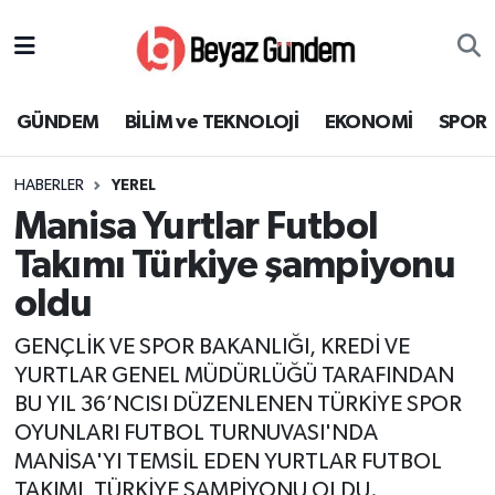
GÜNDEM
Hava Durumu
GÜNDEM
BİLİM ve TEKNOLOJİ
EKONOMİ
SPOR
BİLİM ve TEKNOLOJİ
Trafik Durumu
HABERLER
YEREL
EKONOMİ
Süper Lig Puan Durumu ve Fikstür
Manisa Yurtlar Futbol
SPOR
Tüm Manşetler
Takımı Türkiye şampiyonu
oldu
SAĞLIK
Son Dakika Haberleri
GENÇLİK VE SPOR BAKANLIĞI, KREDİ VE
EĞİTİM
Haber Arşivi
YURTLAR GENEL MÜDÜRLÜĞÜ TARAFINDAN
BU YIL 36’NCISI DÜZENLENEN TÜRKİYE SPOR
KÜLTÜR SANAT
OYUNLARI FUTBOL TURNUVASI'NDA
MANİSA'YI TEMSİL EDEN YURTLAR FUTBOL
MAGAZİN
TAKIMI, TÜRKİYE ŞAMPİYONU OLDU.