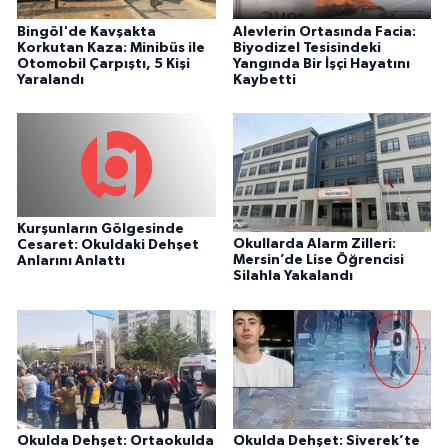
Bingöl'de Kavşakta
Alevlerin Ortasında Facia:
Korkutan Kaza: Minibüs ile
Biyodizel Tesisindeki
Otomobil Çarpıştı, 5 Kişi
Yangında Bir İşçi Hayatını
Yaralandı
Kaybetti
Kurşunların Gölgesinde
Okullarda Alarm Zilleri:
Cesaret: Okuldaki Dehşet
Mersin’de Lise Öğrencisi
Anlarını Anlattı
Silahla Yakalandı
Okulda Dehşet: Ortaokulda
Okulda Dehşet: Siverek’te