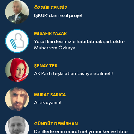
ÖZGÜR CENGIZ
İŞKUR'dan rezil proje!
MISAFIR YAZAR
Yusuf kardeşimizle hatırlatmak şart oldu -
Muharrem Özkaya
ŞENAY TEK
AK Parti teşkilatları tasfiye edilmeli!
MURAT SARICA
Artık uyanın!
GÜNDÜZ DEMIRHAN
Delillerle emri maruf nehyi münker ve fitne