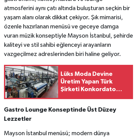
atmosferini aynı çatı altında buluşturan seçkin bir
yaşam alanı olarak dikkat çekiyor. Şık mimarisi,
özenle hazırlanan menüsü ve geceye damga
vuran müzik konseptiyle Mayson İstanbul, şehirde
kaliteyi ve stil sahibi eğlenceyi arayanların
vazgeçilmez adreslerinden biri haline geliyor.
Lüks Moda Devine
Üretim Yapan Türk
Şirketi Konkordato
Sürecinde:
Mahkemeden Geçici
Gastro Lounge Konseptinde Üst Düzey
Mühlet Kararı
Lezzetler
Mayson İstanbul menüsü; modern dünya