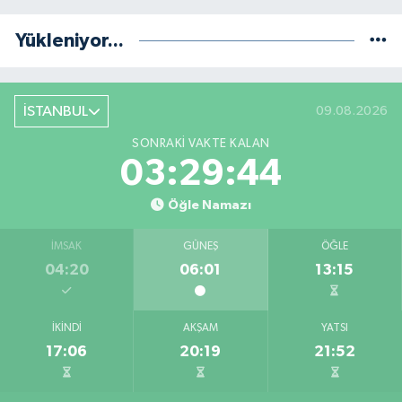
Yükleniyor...
İSTANBUL
09.08.2026
SONRAKI VAKTE KALAN
03:29:43
Öğle Namazı
İMSAK
GÜNEŞ
ÖĞLE
04:20
06:01
13:15
İKINDI
AKŞAM
YATSI
17:06
20:19
21:52