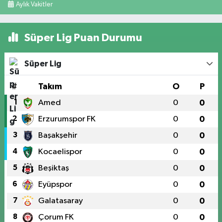
Aylık Vakitler
Süper Lig Puan Durumu
Süper Lig
#
Takım
O
P
1
Amed
0
0
2
Erzurumspor FK
0
0
3
Başakşehir
0
0
4
Kocaelispor
0
0
5
Beşiktaş
0
0
6
Eyüpspor
0
0
7
Galatasaray
0
0
8
Çorum FK
0
0