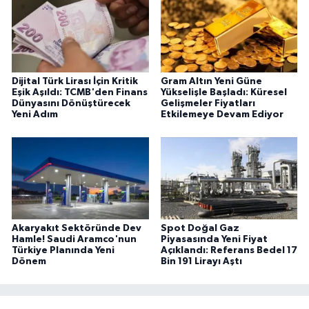
Dijital Türk Lirası İçin Kritik
Gram Altın Yeni Güne
Eşik Aşıldı: TCMB'den Finans
Yükselişle Başladı: Küresel
Dünyasını Dönüştürecek
Gelişmeler Fiyatları
Yeni Adım
Etkilemeye Devam Ediyor
Akaryakıt Sektöründe Dev
Spot Doğal Gaz
Hamle! Saudi Aramco'nun
Piyasasında Yeni Fiyat
Türkiye Planında Yeni
Açıklandı: Referans Bedel 17
Dönem
Bin 191 Lirayı Aştı