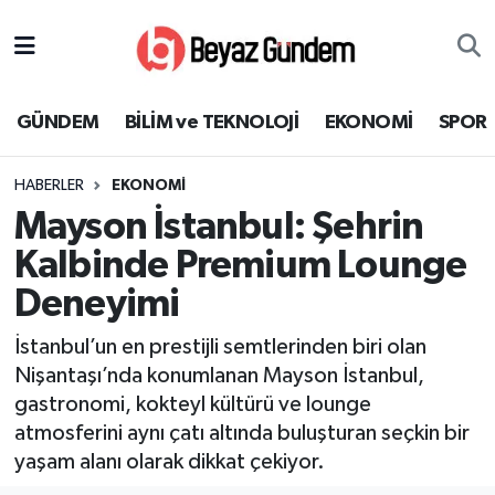
GÜNDEM
Hava Durumu
GÜNDEM
BİLİM ve TEKNOLOJİ
EKONOMİ
SPOR
BİLİM ve TEKNOLOJİ
Trafik Durumu
HABERLER
EKONOMİ
EKONOMİ
Süper Lig Puan Durumu ve Fikstür
Mayson İstanbul: Şehrin
SPOR
Tüm Manşetler
Kalbinde Premium Lounge
Deneyimi
SAĞLIK
Son Dakika Haberleri
İstanbul’un en prestijli semtlerinden biri olan
EĞİTİM
Haber Arşivi
Nişantaşı’nda konumlanan Mayson İstanbul,
gastronomi, kokteyl kültürü ve lounge
KÜLTÜR SANAT
atmosferini aynı çatı altında buluşturan seçkin bir
yaşam alanı olarak dikkat çekiyor.
MAGAZİN