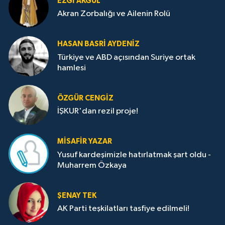
EZGI AKGÜL
Akran Zorbalığı ve Ailenin Rolü
HASAN BASRI AYDENIZ
Türkiye ve ABD açısından Suriye ortak
hamlesi
ÖZGÜR CENGIZ
İŞKUR'dan rezil proje!
MISAFIR YAZAR
Yusuf kardeşimizle hatırlatmak şart oldu -
Muharrem Özkaya
ŞENAY TEK
AK Parti teşkilatları tasfiye edilmeli!