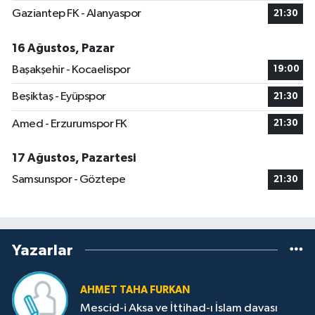
Gaziantep FK - Alanyaspor
21:30
16 Ağustos, Pazar
Başakşehir - Kocaelispor
19:00
Beşiktaş - Eyüpspor
21:30
Amed - Erzurumspor FK
21:30
17 Ağustos, Pazartesi
Samsunspor - Göztepe
21:30
Yazarlar
AHMET TAHA FURKAN
Mescid-i Aksa ve İttihad-ı İslam davası