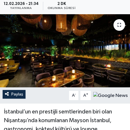
12.02.2026 - 21:34
2 DK
YAYINLANMA
OKUNMA SÜRESI
YEREL
Paylaş
-
+
A
A
İstanbul’un en prestijli semtlerinden biri olan
Nişantaşı’nda konumlanan Mayson İstanbul,
gastronomi, kokteyl kültürü ve lounge