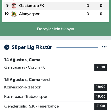
9
Gaziantep FK
0
0
10
Alanyaspor
0
0
Detaylar için tıklayın
Süper Lig Fikstür
14 Ağustos, Cuma
Galatasaray - Çorum FK
21:30
15 Ağustos, Cumartesi
Konyaspor - Rizespor
19:00
Kasımpaşa - Trabzonspor
19:00
Gençlerbirliği S.K. - Fenerbahçe
21:30