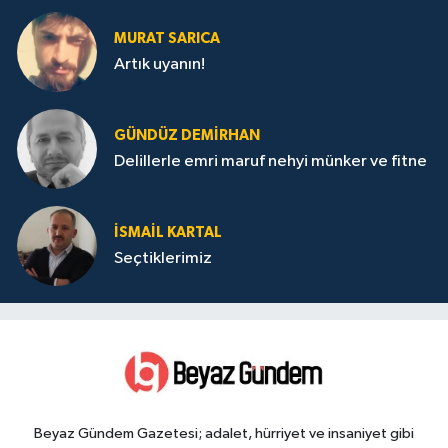
MURAT SARICA
Artık uyanın!
GÜNDÜZ DEMIRHAN
Delillerle emri maruf nehyi münker ve fitne
İSMAIL KARTAL
Seçtiklerimiz
Beyaz Gündem Gazetesi; adalet, hürriyet ve insaniyet gibi