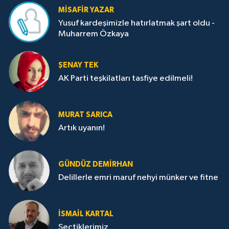
MISAFIR YAZAR
Yusuf kardeşimizle hatırlatmak şart oldu -
Muharrem Özkaya
ŞENAY TEK
AK Parti teşkilatları tasfiye edilmeli!
MURAT SARICA
Artık uyanın!
GÜNDÜZ DEMIRHAN
Delillerle emri maruf nehyi münker ve fitne
İSMAIL KARTAL
Seçtiklerimiz