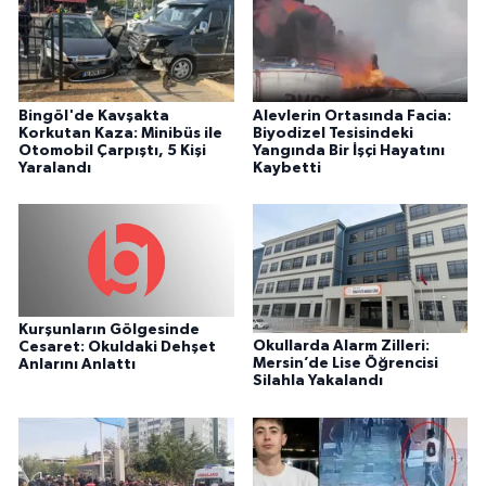
Bingöl'de Kavşakta
Alevlerin Ortasında Facia:
Korkutan Kaza: Minibüs ile
Biyodizel Tesisindeki
Otomobil Çarpıştı, 5 Kişi
Yangında Bir İşçi Hayatını
Yaralandı
Kaybetti
Kurşunların Gölgesinde
Okullarda Alarm Zilleri:
Cesaret: Okuldaki Dehşet
Mersin’de Lise Öğrencisi
Anlarını Anlattı
Silahla Yakalandı