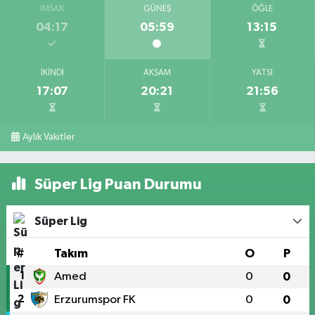
İMSAK
GÜNEŞ
ÖĞLE
04:17
05:59
13:15
İKINDI
AKŞAM
YATSI
17:07
20:21
21:56
Aylık Vakitler
Süper Lig Puan Durumu
Süper Lig
#
Takım
O
P
1
Amed
0
0
2
Erzurumspor FK
0
0