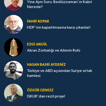
Yine Aynı Soru: Bediüzzaman'ın Kabri
Nerede?
FAHRI KOPAR
HDP'nin kapatılmasına karşı çıkanlar!
EZGI AKGÜL
Akran Zorbalığı ve Ailenin Rolü
HASAN BASRI AYDENIZ
Türkiye ve ABD açısından Suriye ortak
hamlesi
ÖZGÜR CENGIZ
İŞKUR'dan rezil proje!