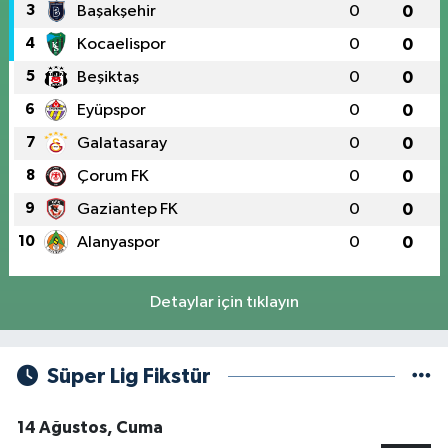
3
Başakşehir
0
0
4
Kocaelispor
0
0
5
Beşiktaş
0
0
6
Eyüpspor
0
0
7
Galatasaray
0
0
8
Çorum FK
0
0
9
Gaziantep FK
0
0
10
Alanyaspor
0
0
Detaylar için tıklayın
Süper Lig Fikstür
14 Ağustos, Cuma