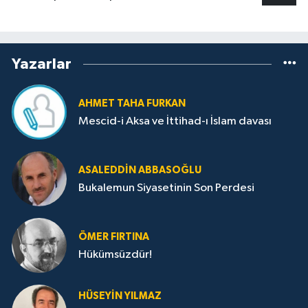
Yazarlar
AHMET TAHA FURKAN
Mescid-i Aksa ve İttihad-ı İslam davası
ASALEDDIN ABBASOĞLU
Bukalemun Siyasetinin Son Perdesi
ÖMER FIRTINA
Hükümsüzdür!
HÜSEYIN YILMAZ