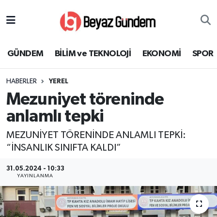
GÜNDEM
Hava Durumu
GÜNDEM
BİLİM ve TEKNOLOJİ
EKONOMİ
SPOR
BİLİM ve TEKNOLOJİ
Trafik Durumu
HABERLER
YEREL
EKONOMİ
Süper Lig Puan Durumu ve Fikstür
Mezuniyet töreninde
SPOR
Tüm Manşetler
anlamlı tepki
MEZUNİYET TÖRENİNDE ANLAMLI TEPKİ:
SAĞLIK
Son Dakika Haberleri
“İNSANLIK SINIFTA KALDI”
EĞİTİM
Haber Arşivi
31.05.2024 - 10:33
YAYINLANMA
KÜLTÜR SANAT
MAGAZİN