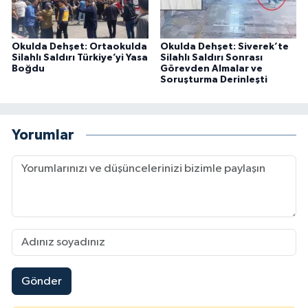
Okulda Dehşet: Ortaokulda
Okulda Dehşet: Siverek’te
Silahlı Saldırı Türkiye’yi Yasa
Silahlı Saldırı Sonrası
Boğdu
Görevden Almalar ve
Soruşturma Derinleşti
Yorumlar
Gönder