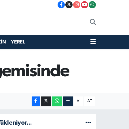
İN
YEREL
gemisinde
-
+
A
A
ükleniyor...