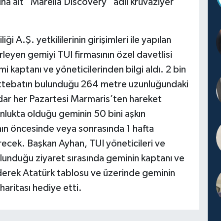
na ait “Marella Discovery” adlı kruvaziyer
i A.Ş. yetkililerinin girişimleri ile yapılan
eyen gemiyi TUI firmasının özel davetlisi
 kaptanı ve yöneticilerinden bilgi aldı. 2 bin
ettebatın bulunduğu 264 metre uzunluğundaki
dar her Pazartesi Marmaris’ten hareket
ğunlukta olduğu geminin 50 bini aşkın
ının öncesinde veya sonrasında 1 hafta
recek. Başkan Ayhan, TUI yöneticileri ve
lunduğu ziyaret sırasında geminin kaptanı ve
ederek Atatürk tablosu ve üzerinde geminin
 haritası hediye etti.