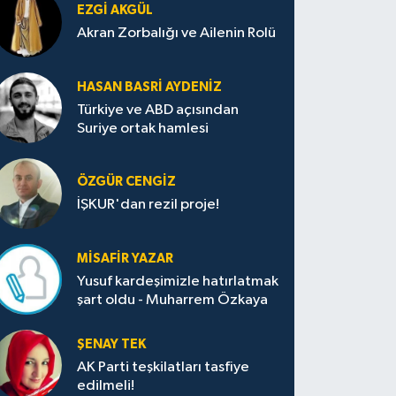
EZGI AKGÜL
Akran Zorbalığı ve Ailenin Rolü
HASAN BASRI AYDENIZ
Türkiye ve ABD açısından
Suriye ortak hamlesi
ÖZGÜR CENGIZ
İŞKUR'dan rezil proje!
MISAFIR YAZAR
Yusuf kardeşimizle hatırlatmak
şart oldu - Muharrem Özkaya
ŞENAY TEK
AK Parti teşkilatları tasfiye
edilmeli!