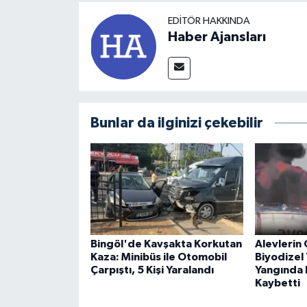
EDITÖR HAKKINDA
Haber Ajansları
Bunlar da ilginizi çekebilir
Bingöl'de Kavşakta Korkutan
Alevlerin 
Kaza: Minibüs ile Otomobil
Biyodizel 
Çarpıştı, 5 Kişi Yaralandı
Yangında B
Kaybetti