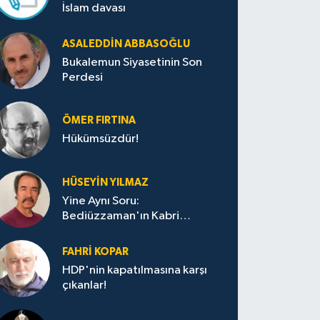
İslam davası
ASALEDDIN ABBASOĞLU
Bukalemun Siyasetinin Son
Perdesi
ÖMER FIRTINA
Hükümsüzdür!
HÜSEYIN YILMAZ
Yine Aynı Soru:
Bediüzzaman'ın Kabri
Nerede?
FAHRI KOPAR
HDP'nin kapatılmasına karşı
çıkanlar!