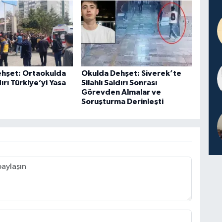
hşet: Ortaokulda
Okulda Dehşet: Siverek’te
dırı Türkiye’yi Yasa
Silahlı Saldırı Sonrası
Görevden Almalar ve
Soruşturma Derinleşti