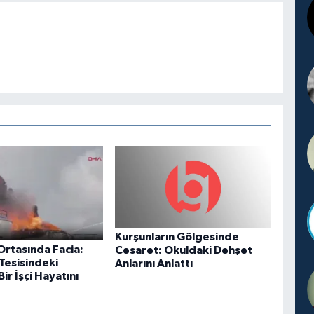
Kurşunların Gölgesinde
Ortasında Facia:
Cesaret: Okuldaki Dehşet
Tesisindeki
Anlarını Anlattı
ir İşçi Hayatını