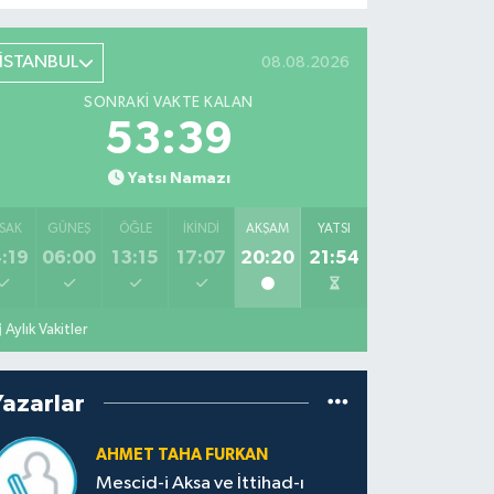
İSTANBUL
08.08.2026
SONRAKI VAKTE KALAN
53:38
Yatsı Namazı
SAK
GÜNEŞ
ÖĞLE
İKINDI
AKŞAM
YATSI
:19
06:00
13:15
17:07
20:20
21:54
Aylık Vakitler
Yazarlar
AHMET TAHA FURKAN
Mescid-i Aksa ve İttihad-ı