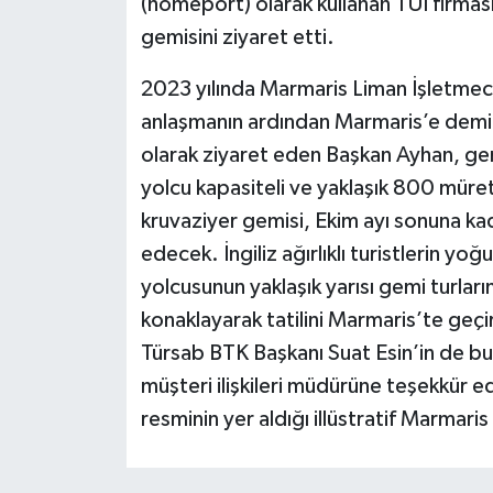
(homeport) olarak kullanan TUI firması
gemisini ziyaret etti.
2023 yılında Marmaris Liman İşletmeciliğ
anlaşmanın ardından Marmaris’e demirl
olarak ziyaret eden Başkan Ayhan, gemi
yolcu kapasiteli ve yaklaşık 800 mür
kruvaziyer gemisi, Ekim ayı sonuna ka
edecek. İngiliz ağırlıklı turistlerin yo
yolcusunun yaklaşık yarısı gemi turlar
konaklayarak tatilini Marmaris’te geçi
Türsab BTK Başkanı Suat Esin’in de bu
müşteri ilişkileri müdürüne teşekkür 
resminin yer aldığı illüstratif Marmaris