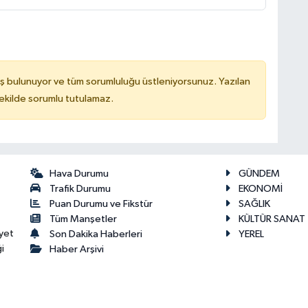
ş bulunuyor ve tüm sorumluluğu üstleniyorsunuz. Yazılan
kilde sorumlu tutulamaz.
Hava Durumu
GÜNDEM
Trafik Durumu
EKONOMİ
Puan Durumu ve Fikstür
SAĞLIK
Tüm Manşetler
KÜLTÜR SANAT
yet
Son Dakika Haberleri
YEREL
i
Haber Arşivi