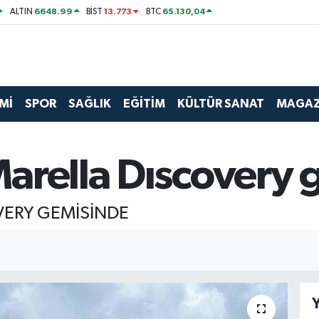
6648.99
13.773
65.130,04
ALTIN
BİST
BTC
Mİ
SPOR
SAĞLIK
EĞİTİM
KÜLTÜR SANAT
MAGAZ
arella Dıscovery 
VERY GEMİSİNDE
Y